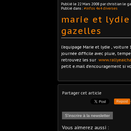
Publié le
22 Mars 2008
par christian le ga
Publié dans :
#infos 4x4 diverses
marie et lydie
gazelles
l'equipage Marie et lydie , voitur
journée difficile avec pluie, tempet
retrouvez les sur
www.rallyeaich
petit e.mail d'encouragement si vo
Partager cet article
Repost
S'inscrire à la newsletter
Vous aimerez aussi :