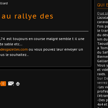
lliard
QUI 
 au rallye des
Que sig
L'azal
carav
fois p
le tra
du dés
e 174 est toujours en course malgré semble t il une
km du 
Taoude
e sable etc....
à Tom
adesgazelles.com
ou vous pouvez leur envoyer un
du Sah
us le souhaitez...
Bienve
Gallia
Vous y
et vid
raids.
Sur Da
verrez 
0
-Les v
profes
l’étran
-Des p
4x4 et