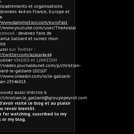
.
ncadrements et organisations
données 4x4 en France, Europe et
e.
//www.dailymotion.com/eurofast
://www.youtube.com/user/TheAzalai
acebook
: devenez fans de
ianLe Galliard et suivez mon
lité
ussi
sur Twitter
:
//twitter.com/azalai4x44
oublier
VIADEO et LINKEDIN
//viadeo.journaldunet.com/p/christian-
liard-le-galliard-102107
//www.linkedin.com/in/le-galliard-
ian-23546013
ouvez aussi m'écrire à
//christian.le_galliard@groupepeyrot.com
d'avoir visité ce blog et au plaisir
s revoir bientôt.
 for watching. suscribed to my
 or my blog.