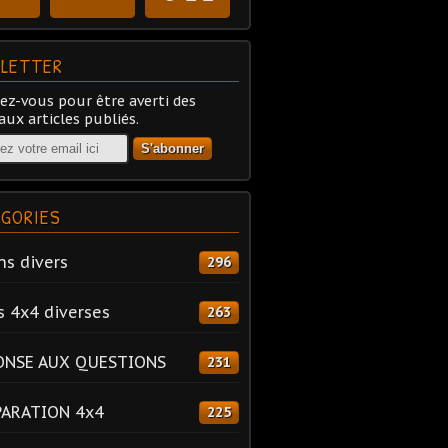
LETTER
z-vous pour être averti des
ux articles publiés.
GORIES
ns divers
296
s 4x4 diverses
263
ONSE AUX QUESTIONS
231
PARATION 4x4
225