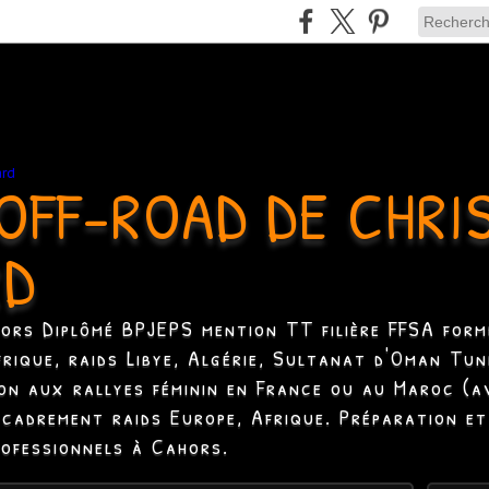
OFF-ROAD DE CHRI
RD
hors Diplômé BPJEPS mention TT filière FFSA formé
Afrique, raids Libye, Algérie, Sultanat d'Oman Tun
ion aux rallyes féminin en France ou au Maroc (a
ncadrement raids Europe, Afrique. Préparation et
rofessionnels à Cahors.