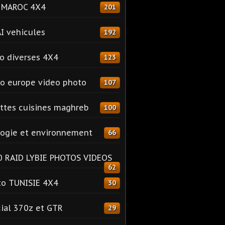
o MAROC 4X4
201
I vehicules
192
o diverses 4X4
123
o europe video photo
107
ttes cuisines maghreb
100
ogie et environnement
66
 RAID LYBIE PHOTOS VIDEOS
62
o TUNISIE 4X4
30
ial 370z et GTR
29