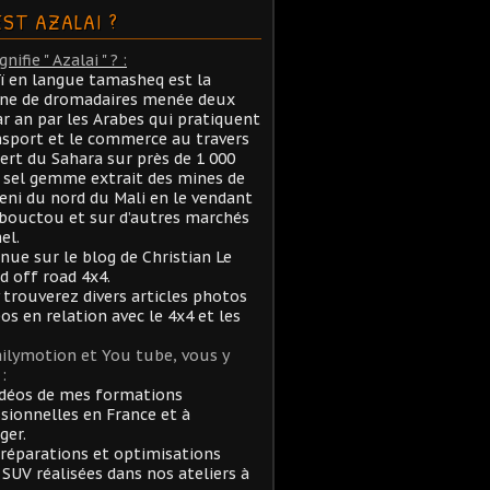
EST AZALAI ?
nifie " Azalai " ? :
aï en langue tamasheq est la
ane de dromadaires menée deux
ar an par les Arabes qui pratiquent
nsport et le commerce au travers
ert du Sahara sur près de 1 000
sel gemme extrait des mines de
ni du nord du Mali en le vendant
bouctou et sur d’autres marchés
el.
nue sur le blog de Christian Le
rd off road 4x4.
 trouverez divers articles photos
éos en relation avec le 4x4 et les
ilymotion et You tube, vous y
:
idéos de mes formations
sionnelles en France et à
ger.
réparations et optimisations
 SUV réalisées dans nos ateliers à