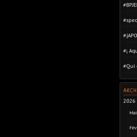
#BPJE
#spec
#jAPO
#¡ Aq
#Qui 
ARCH
2026
Mai
Fév