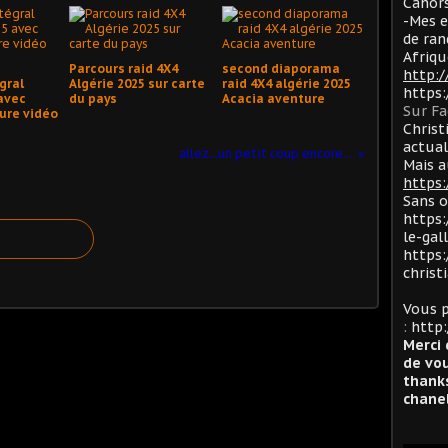
Cahors
-Mes e
de ran
Afriqu
Parcours raid 4X4
second diaporama
http:
gral
Algérie 2025 sur carte
raid 4X4 algérie 2025
https
avec
du pays
Acacia aventure
Sur F
ure vidéo
Christ
actua
allez...un petit coup encore...
Mais a
https:
Sans 
https:
le-gal
https:
christ
Vous p
:
http:
Merci 
de vou
thanks
chanel