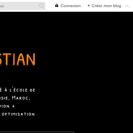
Connexion
+
Créer mon blog
STIAN
 à l'école de
isie, Maroc,
vion +
 optimisation