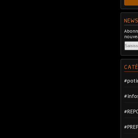
NEWS
Abonne
nouvea
Email
CATÉ
#poti
#info
#REP
#PRE