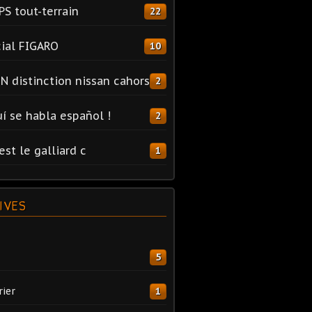
PS tout-terrain
22
ial FIGARO
10
N distinction nissan cahors
2
uí se habla español !
2
est le galliard c
1
IVES
5
rier
1