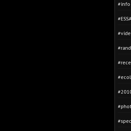
#inf
#ESSA
#vide
#rand
#rece
#ecol
#2010
#phot
#spec