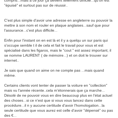
compris...mais à ce jour ça devient tellement difficile...qu'on est
"épuisé" et surtout pas sur de réussir..
C'est plus simple d'avoir une adresse en angleterre ou pouvoir la
mettre à son nom et rouler en plaque anglaises...sauf que pour
l'assurance...c'est plus difficile...
Enfin pour l'instant on en est là et il y a quelqu un sur paris qui
s'occupe semble t il de cela et fait le travail pour vous et est
spécialisé dans les figaros, mais le "cout " est assez important, il
se nomme LAURENT ( de mémoire...) et on doit le trouver sur
internet..
Je sais que quand on aime on ne compte pas ...mais quand
même.
Certains clients vont tenter de passer la voiture en "collection"
mais vu l'année récente..cela m'étonnerais que ça marche...
Désolé de ne pouvoir vous en dire beaucoup plus en l'état actuel
des choses...si ce n'est que si vous vous lancez dans cette
procédure...il n y aucune certitude d'avoir l'homologation...la
seule certitude que vous aurez est celle d'avoir "dépensé" ou pas
des €...