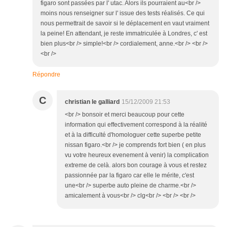
figaro sont passées par l' utac. Alors ils pourraient au<br />
moins nous renseigner sur l' issue des tests réalisés. Ce qui
nous permettrait de savoir si le déplacement en vaut vraiment
la peine! En attendant, je reste immatriculée à Londres, c' est
bien plus<br /> simple!<br /> cordialement, anne.<br /> <br />
<br />
Répondre
C
christian le galliard
15/12/2009 21:53
<br /> bonsoir et merci beaucoup pour cette
information qui effectivement correspond à la réalité
et à la difficulté d'homologuer cette superbe petite
nissan figaro.<br /> je comprends fort bien ( en plus
vu votre heureux evenement à venir) la complication
extreme de celà. alors bon courage à vous et restez
passionnée par la figaro car elle le mérite, c'est
une<br /> superbe auto pleine de charme.<br />
amicalement à vous<br /> clg<br /> <br /> <br />