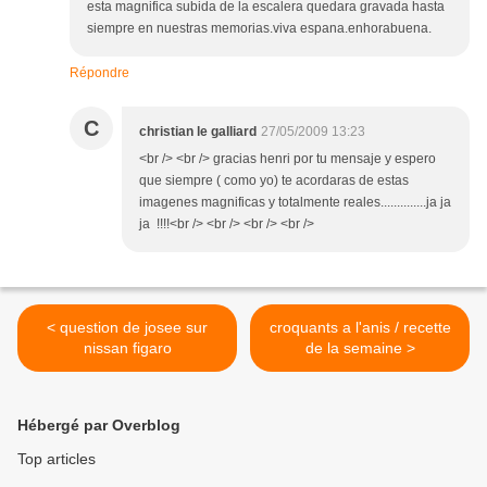
esta magnifica subida de la escalera quedara gravada hasta
siempre en nuestras memorias.viva espana.enhorabuena.
Répondre
C
christian le galliard
27/05/2009 13:23
<br /> <br /> gracias henri por tu mensaje y espero
que siempre ( como yo) te acordaras de estas
imagenes magnificas y totalmente reales..............ja ja
ja !!!!<br /> <br /> <br /> <br />
< question de josee sur
croquants a l'anis / recette
nissan figaro
de la semaine >
Hébergé par Overblog
Top articles