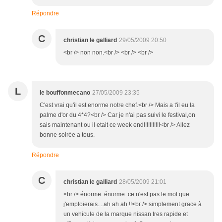
Répondre
C
christian le galliard
29/05/2009 20:50
<br /> non non.<br /> <br /> <br />
L
le bouffonmecano
27/05/2009 23:35
C'est vrai qu'il est enorme notre chef.<br /> Mais a t'il eu la
palme d'or du 4*4?<br /> Car je n'ai pas suivi le festival,on
sais maintenant ou il etait ce week end!!!!!!!!!!!<br /> Allez
bonne soirée a tous.
Répondre
C
christian le galliard
28/05/2009 21:01
<br /> énorme..énorme..ce n'est pas le mot que
j'emploierais....ah ah ah !!<br /> simplement grace à
un vehicule de la marque nissan tres rapide et