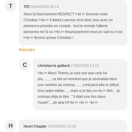
T
TITI
26/05/2009 00:14
Alors là franchement RESPECT !<br /> Enorme notre
Christian !<br /> Il fallait y penser et le faire, bon avec un
element a prendre en compte : tout le monde l'attend
personne ne l'a vu !<br /> Heureusement nous on sait ou il est
!<br /> Bonne annee Christian !
Répondre
C
christian le galliard
27/05/2009 13:22
<br /> Merci Thierry, je suis ravi que cela t'ai
plu...........ca fait un moment que je souhaitais faire
une carrière au cinéma.........c'est peut etre le début
d'un autre métier.......mais si je fais un<br /> film.....je
connais déja le titre : " il était une fois dans
l'oued".....ah aha h!!<br /> <br /> <br />
H
Henri Chapier
25/05/2009 23:25