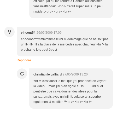
efficace, j'ai pu me rendre à Cannes ou tous mes
fans m'attendait...<br /> c'etait super, mais un peu
rapide...<br /> <br /> <br />
V
vincent54
26/05/2009 17:09
énooooorrrrmmmmmme !!!<br /> dommage que ce ne soit pas
un INFINITI à la place de la mercedes avec chauffeur.<br /> la
prochaine fois peut être ;)
Répondre
C
christian le galliard
27/05/2009 13:20
<br /> c'est aussi le mot que j'ai prononcé en voyant
la vidéo.....mais j'ai bien rigolé aussi.........<br /> et
peut etre que ca va donner des idées pour la
suite......mais avec un infinit, cela serait superbe
egalement.à mediter !!!<br /> <br /> <br />