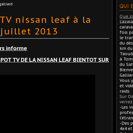
galliard
QUI 
TV nissan leaf à la
Que sig
L'azal
carav
 juillet 2013
fois p
le tra
du dés
ors informe
km du 
Taoude
POT TV DE LA NISSAN LEAF BIENTOT SUR
à Tom
du Sah
Bienve
Gallia
Vous y
et vid
raids.
Sur Da
verrez 
-Les v
profes
l’étran
-Des p
4x4 et