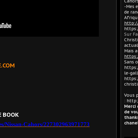
Cahors
-Mes e
de ran
Afriqu
http:
https
Sur F
Christ
actua
Mais a
https:
Sans 
E.COM
https:
le-gal
https:
christ
Vous p
:
http:
Merci 
de vou
E BOOK
thanks
chanel
ages/Nissan-Cahors/227302963971773