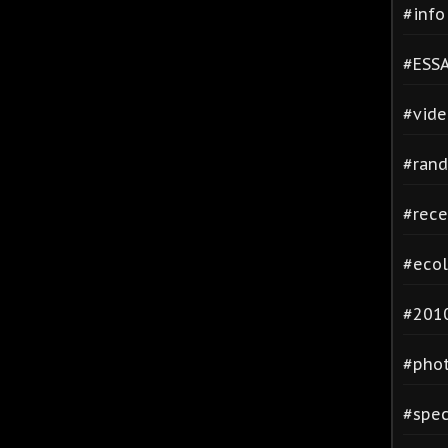
#inf
#ESSA
#vide
#rand
#rece
#ecol
#2010
#phot
#spec