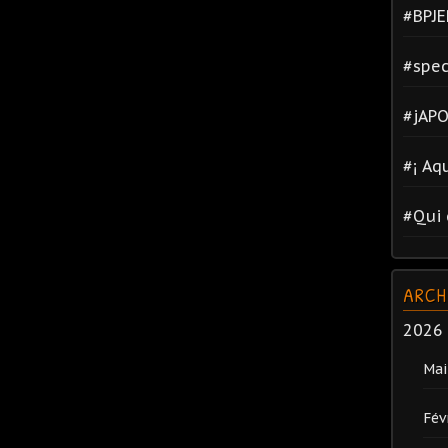
#BPJE
#spec
#jAPO
#¡ Aq
#Qui 
ARCH
2026
Mai
Fév