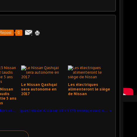
Repost
0
Le Nissan Qashqai
Les électriques
5 Nissan
sera autonome en
alimenteront le siège
audis
2017
de Nissan
tie 5 ans
ms
débosselage sans peinture Nissan Cahors orage grêle 2013
question de Alain sur xtrail t31 essence ou diesel en occasion