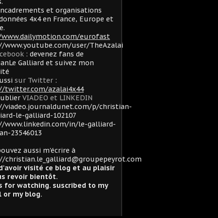
.
ncadrements et organisations
données 4x4 en France, Europe et
e.
//www.dailymotion.com/eurofast
://www.youtube.com/user/TheAzalai
acebook
: devenez fans de
ianLe Galliard et suivez mon
lité
ussi
sur Twitter
:
//twitter.com/azalai4x44
oublier
VIADEO et LINKEDIN
//viadeo.journaldunet.com/p/christian-
liard-le-galliard-102107
//www.linkedin.com/in/le-galliard-
ian-23546013
ouvez aussi m'écrire à
//christian.le_galliard@groupepeyrot.com
d'avoir visité ce blog et au plaisir
s revoir bientôt.
 for watching. suscribed to my
 or my blog.