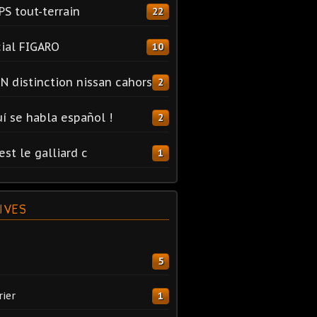
PS tout-terrain
22
ial FIGARO
10
N distinction nissan cahors
2
uí se habla español !
2
est le galliard c
1
IVES
5
rier
1