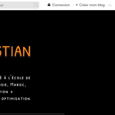
Connexion
+
Créer mon blog
STIAN
 à l'école de
isie, Maroc,
vion +
 optimisation