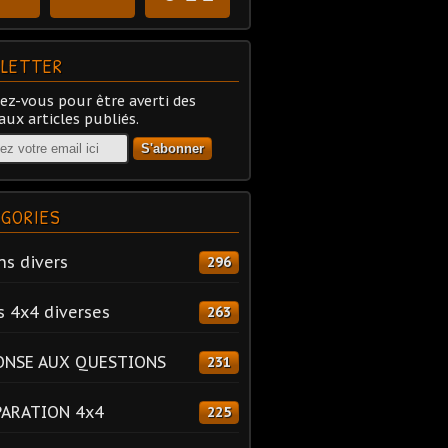
LETTER
z-vous pour être averti des
ux articles publiés.
GORIES
ns divers
296
s 4x4 diverses
263
ONSE AUX QUESTIONS
231
PARATION 4x4
225