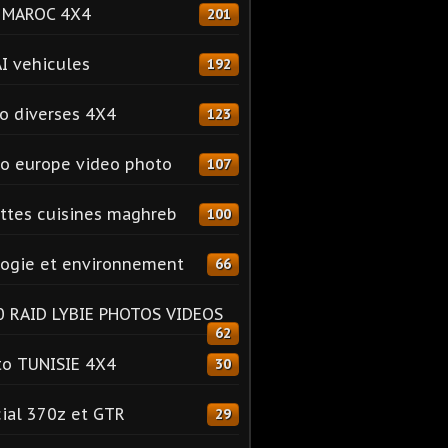
o MAROC 4X4
201
I vehicules
192
o diverses 4X4
123
o europe video photo
107
ttes cuisines maghreb
100
ogie et environnement
66
 RAID LYBIE PHOTOS VIDEOS
62
o TUNISIE 4X4
30
ial 370z et GTR
29