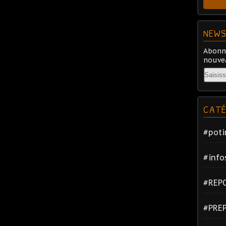
NEWS
Abonne
nouvea
Email
CATÉ
#poti
#info
#REP
#PRE