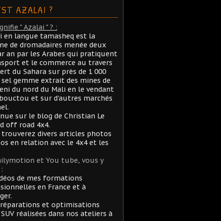
EST AZALAI ?
nifie " Azalai " ? :
aï en langue tamasheq est la
ane de dromadaires menée deux
ar an par les Arabes qui pratiquent
nsport et le commerce au travers
ert du Sahara sur près de 1 000
sel gemme extrait des mines de
ni du nord du Mali en le vendant
bouctou et sur d’autres marchés
el.
nue sur le blog de Christian Le
rd off road 4x4.
 trouverez divers articles photos
éos en relation avec le 4x4 et les
ilymotion et You tube, vous y
:
idéos de mes formations
sionnelles en France et à
ger.
réparations et optimisations
 SUV réalisées dans nos ateliers à