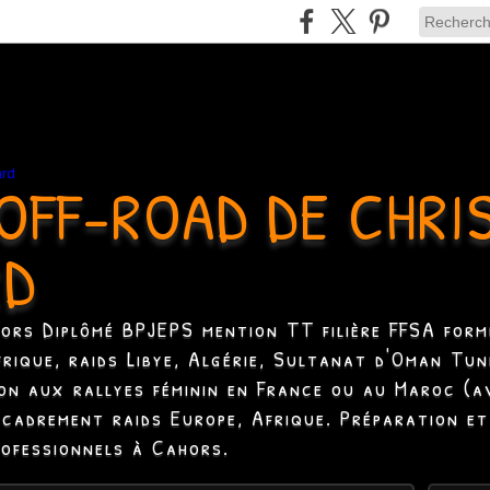
OFF-ROAD DE CHRI
RD
hors Diplômé BPJEPS mention TT filière FFSA formé
Afrique, raids Libye, Algérie, Sultanat d'Oman Tun
ion aux rallyes féminin en France ou au Maroc (a
ncadrement raids Europe, Afrique. Préparation et
rofessionnels à Cahors.