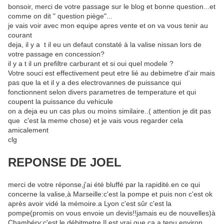
bonsoir, merci de votre passage sur le blog et bonne question...et
comme on dit " question piège"...
je vais voir avec mon equipe apres vente et on va vous tenir au
courant
deja, il y a t il eu un defaut constaté à la valise nissan lors de
votre passage en concession?
il y a t il un prefiltre carburant et si oui quel modele ?
Votre souci est effectivement peut etre lié au debimetre d'air mais
pas que la et il y a des electrovannes de puissance qui
fonctionnent selon divers parametres de temperature et qui
coupent la puissance du vehicule
on a deja eu un cas plus ou moins similaire..( attention je dit pas
que c'est la meme chose) et je vais vous regarder cela
amicalement
clg
REPONSE DE JOEL
merci de votre réponse,j'ai été bluffé par la rapidité.en ce qui
concerne la valise,à Marseille:c'est la pompe et puis non c'est ok
après avoir vidé la mémoire.a Lyon c'est sûr c'est la
pompe(promis on vous envoie un devis!!jamais eu de nouvelles)à
Chambéry:c'est le débitmetre.Il est vrai que ça a tenu environ