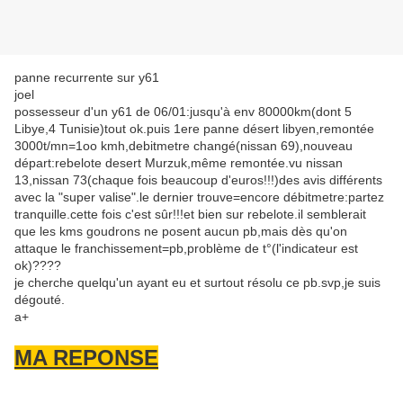
panne recurrente sur y61
joel
possesseur d'un y61 de 06/01:jusqu'à env 80000km(dont 5
Libye,4 Tunisie)tout ok.puis 1ere panne désert libyen,remontée
3000t/mn=1oo kmh,debitmetre changé(nissan 69),nouveau
départ:rebelote desert Murzuk,même remontée.vu nissan
13,nissan 73(chaque fois beaucoup d'euros!!!)des avis différents
avec la "super valise".le dernier trouve=encore débitmetre:partez
tranquille.cette fois c'est sûr!!!et bien sur rebelote.il semblerait
que les kms goudrons ne posent aucun pb,mais dès qu'on
attaque le franchissement=pb,problème de t°(l'indicateur est
ok)????
je cherche quelqu'un ayant eu et surtout résolu ce pb.svp,je suis
dégouté.
a+
MA REPONSE