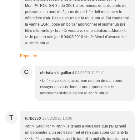
Mon PATROL GR 3L de 2001 a les mêmes défauts, perte de
puissance au bout de 3 jours de raid. Je doit remplacer le
débimètre d'air. Pas de souci sur la route.<br /> J'ai condanné
la vanne EGR , pose un boitier additionnel et monter un pré
filtre effet vintuty.<br /> Ci vous avez une solution.....Merci.<br
/> Je part en raid jeudi 04/03/2010.<br /> Merci d'avance.<br
/> <br /> <br />
Répondre
C
christian le galliard
02/03/2010 20:41
<br /> je vois cela avec mon equipe dmeain pour
essayer de vous donner une reponse.<br />
amicalement<br /> clg<br /> <br /> <br />
T
turbo330
18/02/2010 10:06
<br /> Salut,<br /> <br /> je tenais a vous dire que j'ai acheté
un débimètre a un professionnel et j'en suis super content<br
/> <br /> car ma voiture c'est le jour et la nuit elle fonctionne a