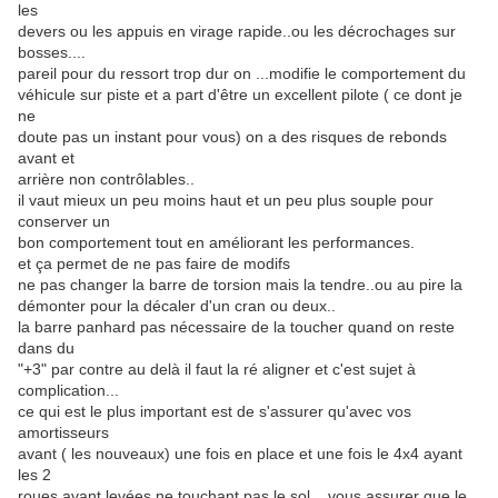
les
devers ou les appuis en virage rapide..ou les décrochages sur
bosses....
pareil pour du ressort trop dur on ...modifie le comportement du
véhicule sur piste et a part d'être un excellent pilote ( ce dont je
ne
doute pas un instant pour vous) on a des risques de rebonds
avant et
arrière non contrôlables..
il vaut mieux un peu moins haut et un peu plus souple pour
conserver un
bon comportement tout en améliorant les performances.
et ça permet de ne pas faire de modifs
ne pas changer la barre de torsion mais la tendre..ou au pire la
démonter pour la décaler d'un cran ou deux..
la barre panhard pas nécessaire de la toucher quand on reste
dans du
"+3" par contre au delà il faut la ré aligner et c'est sujet à
complication...
ce qui est le plus important est de s'assurer qu'avec vos
amortisseurs
avant ( les nouveaux) une fois en place et une fois le 4x4 ayant
les 2
roues avant levées ne touchant pas le sol....vous assurer que le