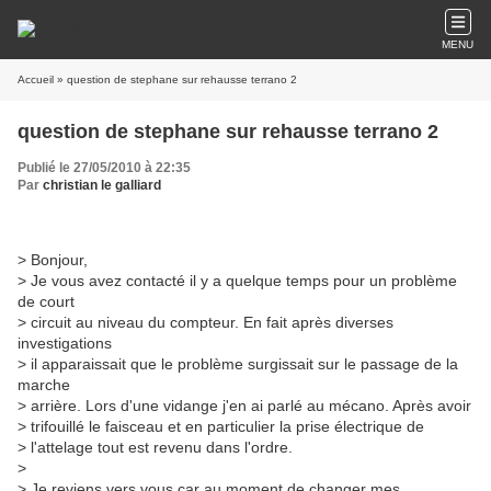
MENU
Accueil
» question de stephane sur rehausse terrano 2
question de stephane sur rehausse terrano 2
Publié le 27/05/2010 à 22:35
Par
christian le galliard
> Bonjour,
> Je vous avez contacté il y a quelque temps pour un problème
de court
> circuit au niveau du compteur. En fait après diverses
investigations
> il apparaissait que le problème surgissait sur le passage de la
marche
> arrière. Lors d'une vidange j'en ai parlé au mécano. Après avoir
> trifouillé le faisceau et en particulier la prise électrique de
> l'attelage tout est revenu dans l'ordre.
>
> Je reviens vers vous car au moment de changer mes