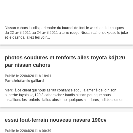
Nissan cahors laudis partenaire du tournoi de foot le week end de paques
du 22 avril 2011 au 24 avril 2011 à terre rouge Nissan cahors expose le juke
et le qashqai allez les voir
http://www.ladepeche.fr/article/2011/04/08/1054310-Cahors-Tournoi-de-Pa...
photos soudures et renforts ailes toyota kdj120
par nissan cahors
Publié le 22/04/2011 à 18:01
Par
christian le galliard
Merci à ce client qui nous as fait confiance et qui a amené de loin son
superbe toyota kdj120 à cahors chez laudis nissan pour que nous lui
installions les renforts d'ailes ainsi que quelques soudures judicieusement
placées un petit lien pour voir ces...
essai tout-terrain nouveau navara 190cv
Publié le 22/04/2011 à 00:39