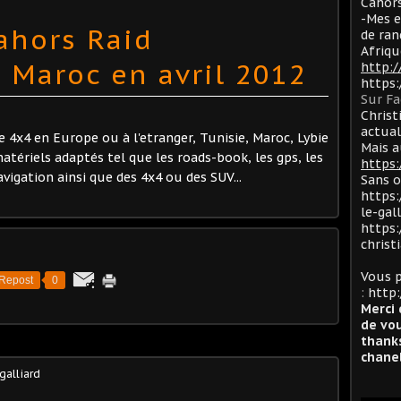
Cahors
-Mes e
Cahors Raid
de ran
Afriqu
Maroc en avril 2012
http:
https
Sur F
Christ
actua
 4x4 en Europe ou à l'etranger, Tunisie, Maroc, Lybie
Mais a
s matériels adaptés tel que les roads-book, les gps, les
https:
avigation ainsi que des 4x4 ou des SUV...
Sans 
https:
le-gal
https:
christ
Vous p
Repost
0
:
http:
Merci 
de vou
thanks
chanel
 galliard