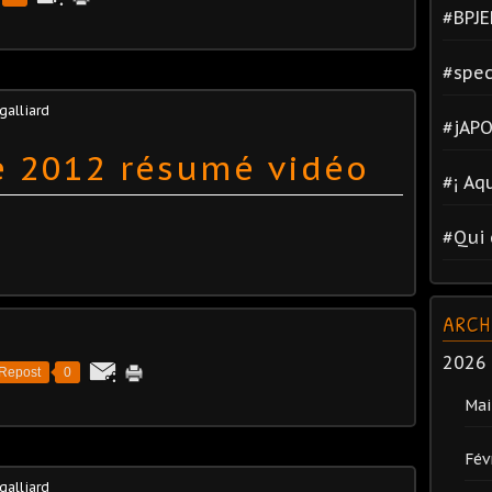
#BPJE
#spec
 galliard
#jAPO
ce 2012 résumé vidéo
#¡ Aq
#Qui 
ARCH
2026
Repost
0
Mai
Fév
 galliard