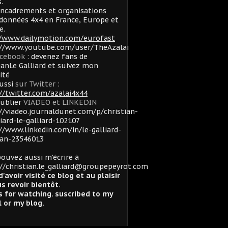
.
ncadrements et organisations
données 4x4 en France, Europe et
e.
//www.dailymotion.com/eurofast
://www.youtube.com/user/TheAzalai
acebook
: devenez fans de
ianLe Galliard et suivez mon
lité
ussi
sur Twitter
:
//twitter.com/azalai4x44
oublier
VIADEO et LINKEDIN
//viadeo.journaldunet.com/p/christian-
liard-le-galliard-102107
//www.linkedin.com/in/le-galliard-
ian-23546013
ouvez aussi m'écrire à
//christian.le_galliard@groupepeyrot.com
d'avoir visité ce blog et au plaisir
s revoir bientôt.
 for watching. suscribed to my
 or my blog.