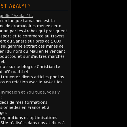
EST AZALAI ?
nifie " Azalai " ? :
aï en langue tamasheq est la
ane de dromadaires menée deux
ar an par les Arabes qui pratiquent
nsport et le commerce au travers
ert du Sahara sur près de 1 000
sel gemme extrait des mines de
ni du nord du Mali en le vendant
bouctou et sur d’autres marchés
el.
nue sur le blog de Christian Le
rd off road 4x4.
 trouverez divers articles photos
éos en relation avec le 4x4 et les
ilymotion et You tube, vous y
:
idéos de mes formations
sionnelles en France et à
ger.
réparations et optimisations
 SUV réalisées dans nos ateliers à