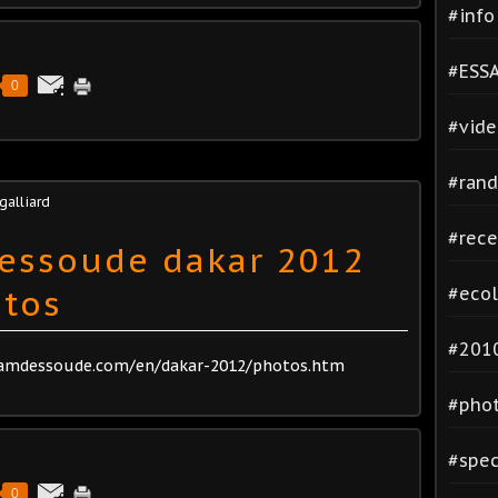
#inf
#ESSA
0
#vide
#rand
 galliard
#rece
essoude dakar 2012
otos
#ecol
#2010
teamdessoude.com/en/dakar-2012/photos.htm
#phot
#spec
0