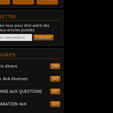
LETTER
z-vous pour être averti des
ux articles publiés.
GORIES
ns divers
296
s 4x4 diverses
263
ONSE AUX QUESTIONS
231
PARATION 4x4
225