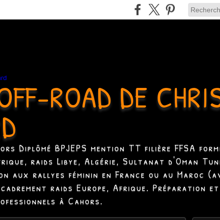
OFF-ROAD DE CHRI
RD
hors Diplômé BPJEPS mention TT filière FFSA formé
Afrique, raids Libye, Algérie, Sultanat d'Oman Tun
ion aux rallyes féminin en France ou au Maroc (a
ncadrement raids Europe, Afrique. Préparation et
rofessionnels à Cahors.