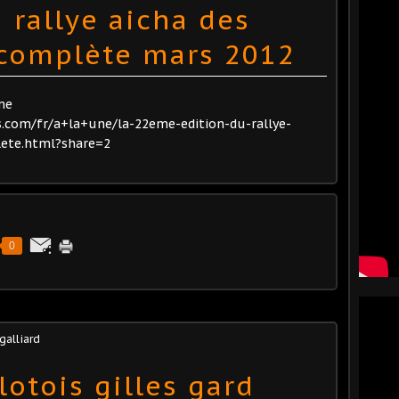
 rallye aicha des
 complète mars 2012
rme
s.com/fr/a+la+une/la-22eme-edition-du-rallye-
lete.html?share=2
0
 galliard
lotois gilles gard