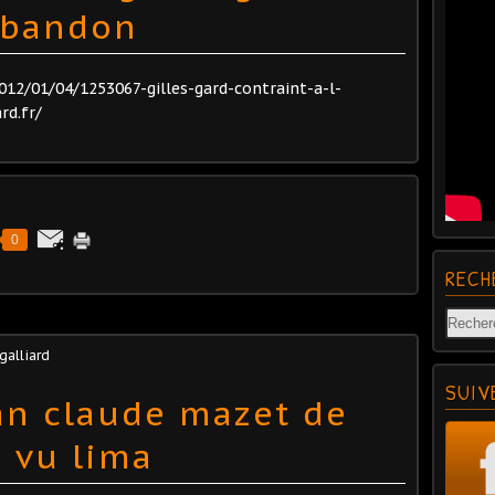
 abandon
012/01/04/1253067-gilles-gard-contraint-a-l-
d.fr/
0
RECH
 galliard
SUIV
an claude mazet de
s vu lima