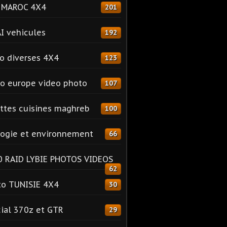
o MAROC 4X4
201
I vehicules
192
o diverses 4X4
123
o europe video photo
107
ttes cuisines maghreb
100
ogie et environnement
66
 RAID LYBIE PHOTOS VIDEOS
62
o TUNISIE 4X4
30
ial 370z et GTR
29