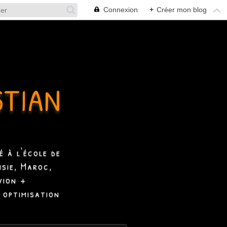
Connexion
+
Créer mon blog
STIAN
 à l'école de
isie, Maroc,
vion +
 optimisation