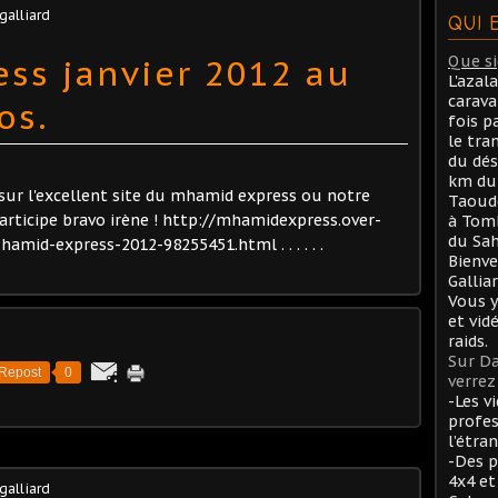
 galliard
QUI 
ss janvier 2012 au
Que sig
L'azal
carav
os.
fois p
le tra
du dés
km du 
 sur l'excellent site du mhamid express ou notre
Taoude
rticipe bravo irène ! http://mhamidexpress.over-
à Tom
du Sah
amid-express-2012-98255451.html . . . . . .
Bienve
Gallia
Vous y
et vid
raids.
Sur Da
Repost
0
verrez 
-Les v
profes
l’étran
-Des p
4x4 et
 galliard