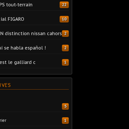
PS tout-terrain
22
ial FIGARO
10
N distinction nissan cahors
2
uí se habla español !
2
est le galliard c
1
IVES
5
rier
1