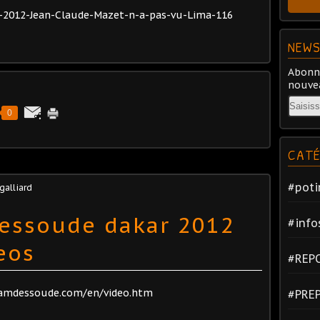
r-2012-Jean-Claude-Mazet-n-a-pas-vu-Lima-116
NEWS
Abonne
nouvea
Email
0
CATÉ
#poti
 galliard
essoude dakar 2012
#info
eos
#REP
eamdessoude.com/en/video.htm
#PRE