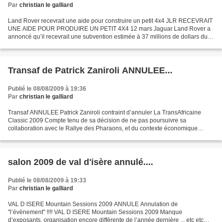
Par
christian le galliard
Land Rover recevrait une aide pour construire un petit 4x4 JLR RECEVRAIT
UNE AIDE POUR PRODUIRE UN PETIT 4X4 12 mars Jaguar Land Rover a
annoncé qu’il recevrait une subvention estimée à 37 millions de dollars du
gouvernement britannique s’il décide de...
Transaf de Patrick Zaniroli ANNULEE...
Publié le 08/08/2009 à 19:36
Par
christian le galliard
Transaf ANNULEE Patrick Zaniroli contraint d’annuler La TransAfricaine
Classic 2009 Compte tenu de sa décision de ne pas poursuivre sa
collaboration avec le Rallye des Pharaons, et du contexte économique
particulièrement difficile, Patrick Zaniroli est...
salon 2009 de val d'isère annulé....
Publié le 08/08/2009 à 19:33
Par
christian le galliard
VAL D ISERE Mountain Sessions 2009 ANNULE Annulation de
"l’évènement" !!!! VAL D ISERE Mountain Sessions 2009 Manque
d’exposants, organisation encore différente de l’année dernière ... etc etc