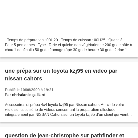
- Temps de préparation : 00H20 - Temps de cuisson : 00H25 - Quantité :
Pour 5 personnes - Type : Tarte et quiche non végétarienne 200 gr de pâte à
chou 1 oeuf battu 50 gr de fromage râpé 30 gr de beurre 30 gr de farine 1
verre 1/2 de lait 100 gr de fromage...
une prépa sur un toyota kzj95 en video par
nissan cahors
Publié le 10/08/2009 à 19:21
Par
christian le galliard
Accessoires et prépa 4x4 toyota kzj95 par Nissan cahors Merci de votre
visite sur cette série de vidéos concernant la préparation effectuée
intégralement par NISSAN Cahors sur un toyota kzj95 d’un client qui vient
de très loin et qui réserve son véhicule...
question de jean-christophe sur pathfinder et