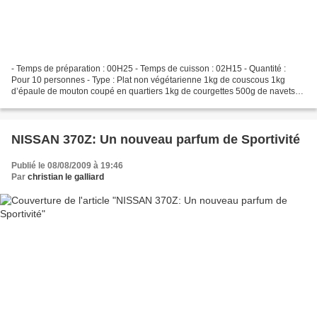
- Temps de préparation : 00H25 - Temps de cuisson : 02H15 - Quantité :
Pour 10 personnes - Type : Plat non végétarienne 1kg de couscous 1kg
d’épaule de mouton coupé en quartiers 1kg de courgettes 500g de navets
1kg de fèves fraiches 1kg d’oignons 1 poignée...
NISSAN 370Z: Un nouveau parfum de Sportivité
Publié le 08/08/2009 à 19:46
Par
christian le galliard