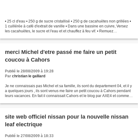
• 25 cl d'eau • 250 g de sucre cristallisé • 250 g de cacahuètes non grillées •
1 cuillérée à café d'extrait de vanille • Dans une bassine en cuivre, Versez
les cacahuètes, le sucre et l'eau et et chauffez à feu vif. • Remuez
immédiatement et sans arrêt...
merci Michel d'etre passé me faire un petit
coucou à Cahors
Publié le 28/08/2009 à 19:28
Par
christian le galliard
Je ne connaissais pas Michel et sa famille, ils sont du departement 04, et il y
a quelques jours , ils sont venus me faire un petit coucou à Cahors pendant
leurs vacances. En fait il connaissait Cahors et le blog par AXE4 et comme
ce sont des passionnés...
site web officiel nissan pour la nouvelle nissan
leaf electrique
Publié le 27/08/2009 à 18:33