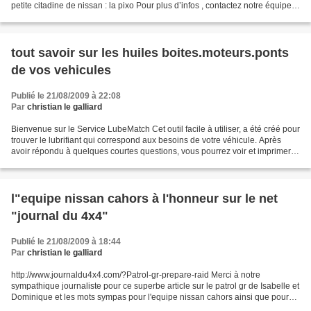
petite citadine de nissan : la pixo Pour plus d’infos , contactez notre équipe
commerciale à Cahors...
tout savoir sur les huiles boites.moteurs.ponts
de vos vehicules
Publié le 21/08/2009 à 22:08
Par
christian le galliard
Bienvenue sur le Service LubeMatch Cet outil facile à utiliser, a été créé pour
trouver le lubrifiant qui correspond aux besoins de votre véhicule. Après
avoir répondu à quelques courtes questions, vous pourrez voir et imprimer
une fiche de recommandation...
l"equipe nissan cahors à l'honneur sur le net
"journal du 4x4"
Publié le 21/08/2009 à 18:44
Par
christian le galliard
http://www.journaldu4x4.com/?Patrol-gr-prepare-raid Merci à notre
sympathique journaliste pour ce superbe article sur le patrol gr de Isabelle et
Dominique et les mots sympas pour l'equipe nissan cahors ainsi que pour
nos fideles clients de partout. Ces...