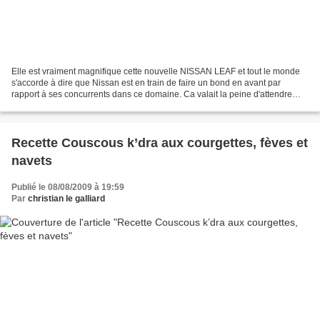
Elle est vraiment magnifique cette nouvelle NISSAN LEAF et tout le monde
s'accorde à dire que Nissan est en train de faire un bond en avant par
rapport à ses concurrents dans ce domaine. Ca valait la peine d'attendre
pour obtenir un tel résultat qui va...
Recette Couscous k’dra aux courgettes, fèves et
navets
Publié le 08/08/2009 à 19:59
Par
christian le galliard