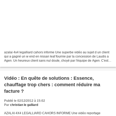
azalai 4x4 legalliard cahors informe Une superbe vidéo au sujet d un client
qui a gagné un w end en nissan leaf fournie par la concession de Laudis a
Agen. Un heureux client sans nul doute, choyé par l'équipe de Agen. C'est
toujours sympa comme initiative...
Vidéo : En quête de solutions : Essence,
chauffage trop chers : comment réduire ma
facture ?
Publié le 02/12/2012 à 15:02
Par
christian le galliard
AZALAI 4X4 LEGALLIARD CAHORS INFORME Une vidéo reportage