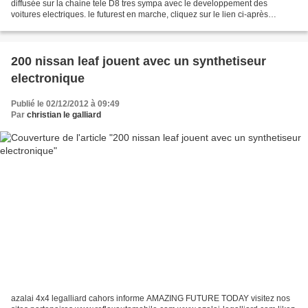
diffusée sur la chaine tele D8 tres sympa avec le developpement des
voitures electriques. le futurest en marche, cliquez sur le lien ci-après
source: http://www.d8.tv/video/U2lEc050/en-quete-de-solutions-essence-
chauffage-trop-chers-comment-reduire-ma-facture/...
200 nissan leaf jouent avec un synthetiseur
electronique
Publié le 02/12/2012 à 09:49
Par
christian le galliard
azalai 4x4 legalliard cahors informe AMAZING FUTURE TODAY visitez nos