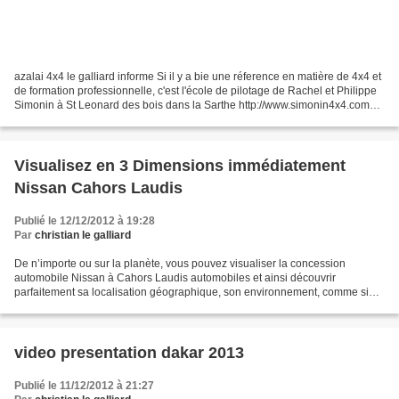
azalai 4x4 le galliard informe Si il y a bie une réference en matière de 4x4 et
de formation professionnelle, c'est l'école de pilotage de Rachel et Philippe
Simonin à St Leonard des bois dans la Sarthe http://www.simonin4x4.com
j'ai eu la chance d'avoir...
Visualisez en 3 Dimensions immédiatement
Nissan Cahors Laudis
Publié le 12/12/2012 à 19:28
Par
christian le galliard
De n’importe ou sur la planète, vous pouvez visualiser la concession
automobile Nissan à Cahors Laudis automobiles et ainsi découvrir
parfaitement sa localisation géographique, son environnement, comme si
vous y étiez. Vous verrez ou sont préparés vos...
video presentation dakar 2013
Publié le 11/12/2012 à 21:27