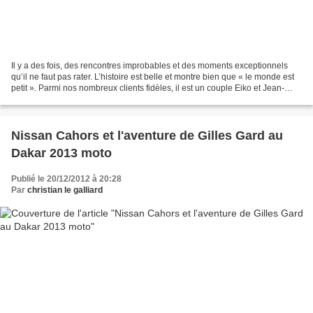
Il y a des fois, des rencontres improbables et des moments exceptionnels
qu’il ne faut pas rater. L’histoire est belle et montre bien que « le monde est
petit ». Parmi nos nombreux clients fidèles, il est un couple Eiko et Jean-
Claude ( dont l’épouse...
Nissan Cahors et l'aventure de Gilles Gard au
Dakar 2013 moto
Publié le 20/12/2012 à 20:28
Par
christian le galliard