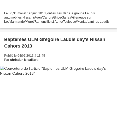
Le 30,31 mai et 1er juin 2013, ont eu lieu dans le groupe Laudis
automobiles Nissan (Agen/Cahors/Brive/Sarlat/Villeneuve sur
Lot/Marmande/Muret/Ramonville st Agne/Toulouse/Montauban) les Laudis
days http://www.laudis.fr/?p=707 Au cours de ces 3 jours...
Baptemes ULM Gregoire Laudis day's Nissan
Cahors 2013
Publié le 04/07/2013 à 11:45
Par
christian le galliard