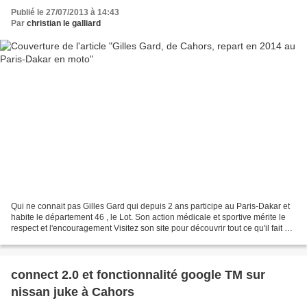
Publié le 27/07/2013 à 14:43
Par
christian le galliard
Qui ne connait pas Gilles Gard qui depuis 2 ans participe au Paris-Dakar et
habite le département 46 , le Lot. Son action médicale et sportive mérite le
respect et l'encouragement Visitez son site pour découvrir tout ce qu'il fait et
soutenez-le www.teamgard.fr...
connect 2.0 et fonctionnalité google TM sur
nissan juke à Cahors