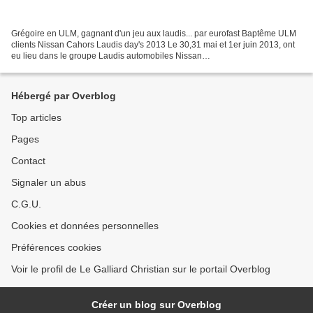
Grégoire en ULM, gagnant d'un jeu aux laudis... par eurofast Baptême ULM
clients Nissan Cahors Laudis day's 2013 Le 30,31 mai et 1er juin 2013, ont
eu lieu dans le groupe Laudis automobiles Nissan
(Agen/Cahors/Brive/Sarlat/Villeneuve sur Lot/Marmande/Muret/Ramonville...
Hébergé par Overblog
Top articles
Pages
Contact
Signaler un abus
C.G.U.
Cookies et données personnelles
Préférences cookies
Voir le profil de Le Galliard Christian sur le portail Overblog
Créer un blog sur Overblog