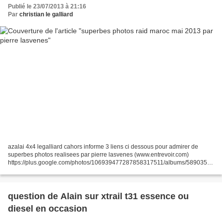
Publié le 23/07/2013 à 21:16
Par
christian le galliard
azalai 4x4 legalliard cahors informe 3 liens ci dessous pour admirer de
superbes photos realisees par pierre lasvenes (www.entrevoir.com)
https://plus.google.com/photos/106939477287858317511/albums/58903516
87747227793?banner=pwa
https://plus.google.com/photos/106939477287858317511/albums/58903580
66131421633?banner=pwa...
question de Alain sur xtrail t31 essence ou
diesel en occasion