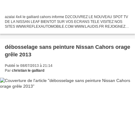
azalai 4x4 le galliard cahors informe D2COUVREZ LE NOUVEAU SPOT TV
DE LA NISSAN LEAF BIENTOT SUR VOS ECRANS TELE VISITEZ NOS
SITES WWW.REFLEXAUTOMOBILE.COM WWW.LAUDIS.FR REJOIGNEZ
NOUS SUR FACE BOOK http://fr-fr.facebook.com/pages/Nissan-
Cahors/22730...
débosselage sans peinture Nissan Cahors orage
grêle 2013
Publié le 08/07/2013 à 21:14
Par
christian le galliard