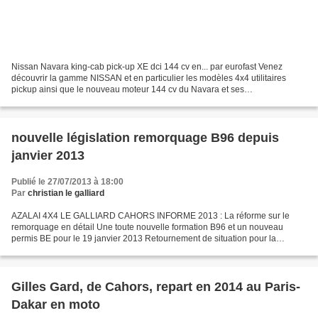
Nissan Navara king-cab pick-up XE dci 144 cv en... par eurofast Venez
découvrir la gamme NISSAN et en particulier les modèles 4x4 utilitaires
pickup ainsi que le nouveau moteur 144 cv du Navara et ses
caractéristiques techniques CONCRETES qui en font...
nouvelle législation remorquage B96 depuis
janvier 2013
Publié le 27/07/2013 à 18:00
Par
christian le galliard
AZALAI 4X4 LE GALLIARD CAHORS INFORME 2013 : La réforme sur le
remorquage en détail Une toute nouvelle formation B96 et un nouveau
permis BE pour le 19 janvier 2013 Retournement de situation pour la
nouvelle réglementation 2013 sur le remorquage, alors...
Gilles Gard, de Cahors, repart en 2014 au Paris-
Dakar en moto