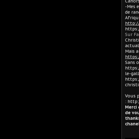
Cahors
-Mes e
de ran
Afriqu
http:
https
Sur F
Christ
actua
Mais a
https:
Sans 
https:
le-gal
https:
christ
Vous p
:
http:
Merci 
de vou
thanks
chanel