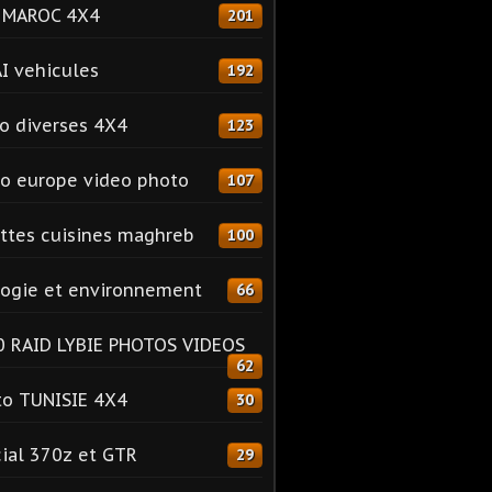
o MAROC 4X4
201
I vehicules
192
o diverses 4X4
123
o europe video photo
107
ttes cuisines maghreb
100
ogie et environnement
66
 RAID LYBIE PHOTOS VIDEOS
62
o TUNISIE 4X4
30
ial 370z et GTR
29