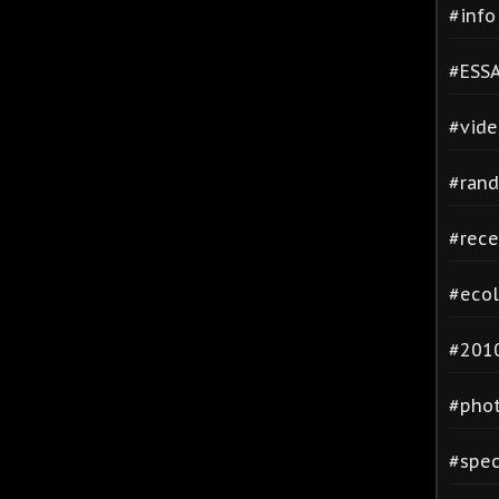
#inf
#ESSA
#vide
#rand
#rece
#ecol
#2010
#phot
#spec