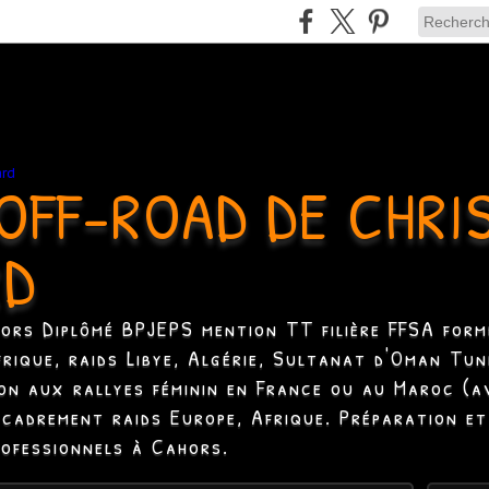
OFF-ROAD DE CHRI
RD
hors Diplômé BPJEPS mention TT filière FFSA formé
Afrique, raids Libye, Algérie, Sultanat d'Oman Tun
ion aux rallyes féminin en France ou au Maroc (a
ncadrement raids Europe, Afrique. Préparation et
rofessionnels à Cahors.