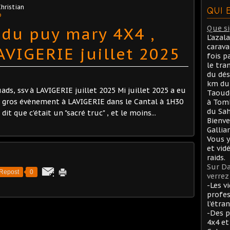
Christian
QUI 
o
du puy mary 4X4 ,
Que sig
L'azal
carav
AVIGERIE juillet 2025
fois p
le tra
du dés
km du 
ds, ssv à LAVIGERIE juillet 2025 Mi juillet 2025 a eu
Taoude
 gros évènement à LAVIGERIE dans le Cantal à 1H30
à Tom
du Sah
dit que c'était un "sacré truc" , et le moins...
Bienve
Gallia
Vous y
et vid
raids.
Sur Da
Repost
0
verrez 
-Les v
profes
l’étran
-Des p
4x4 et