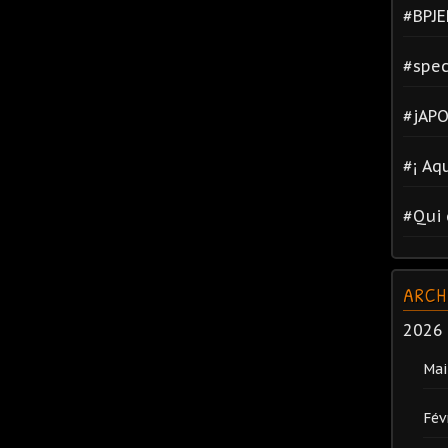
#BPJE
#spec
#jAPO
#¡ Aq
#Qui 
ARCH
2026
Mai
Fév