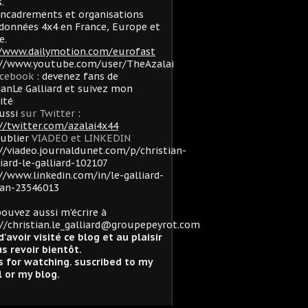
.
ncadrements et organisations
données 4x4 en France, Europe et
e.
//www.dailymotion.com/eurofast
://www.youtube.com/user/TheAzalai
acebook
: devenez fans de
ianLe Galliard et suivez mon
lité
ussi
sur Twitter
:
//twitter.com/azalai4x44
oublier
VIADEO et LINKEDIN
//viadeo.journaldunet.com/p/christian-
liard-le-galliard-102107
//www.linkedin.com/in/le-galliard-
ian-23546013
ouvez aussi m'écrire à
//christian.le_galliard@groupepeyrot.com
d'avoir visité ce blog et au plaisir
s revoir bientôt.
 for watching. suscribed to my
 or my blog.