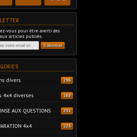
LETTER
z-vous pour être averti des
ux articles publiés.
GORIES
ns divers
296
s 4x4 diverses
263
ONSE AUX QUESTIONS
231
PARATION 4x4
225