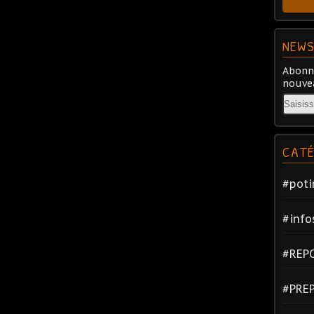
NEWS
Abonne
nouvea
Email
CATÉ
#poti
#info
#REP
#PRE