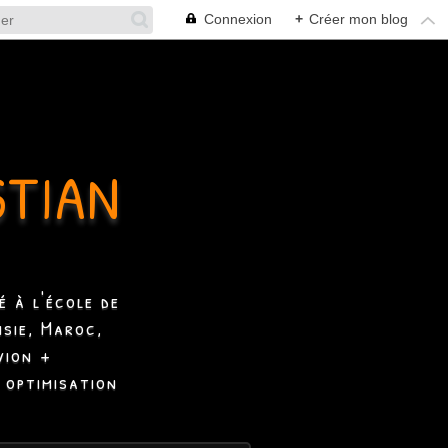
Connexion
+
Créer mon blog
STIAN
 à l'école de
isie, Maroc,
vion +
 optimisation