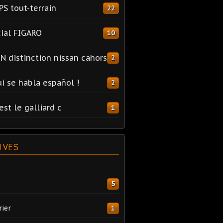
PS tout-terrain
22
ial FIGARO
10
N distinction nissan cahors
2
uí se habla español !
2
est le galliard c
1
IVES
5
rier
1