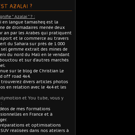
EST AZALAI ?
nifie " Azalai " ? :
aï en langue tamasheq est la
ane de dromadaires menée deux
ar an par les Arabes qui pratiquent
nsport et le commerce au travers
ert du Sahara sur près de 1 000
sel gemme extrait des mines de
ni du nord du Mali en le vendant
bouctou et sur d’autres marchés
el.
nue sur le blog de Christian Le
rd off road 4x4.
 trouverez divers articles photos
éos en relation avec le 4x4 et les
ilymotion et You tube, vous y
:
idéos de mes formations
sionnelles en France et à
ger.
réparations et optimisations
 SUV réalisées dans nos ateliers à