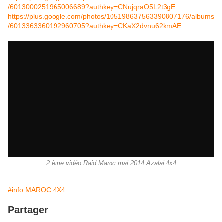
/6013000251965006689?authkey=CNujqraO5L2t3gE
https://plus.google.com/photos/105198637563390807176/albums
/6013363360192960705?authkey=CKaX2dvnu62kmAE
2 ème vidéo Raid Maroc mai 2014 Azalai 4x4
#info MAROC 4X4
Partager