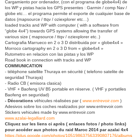
Cargamiento por ordenador, (con el programa de globe4x4) de
los WP y pistas hacia los GPS presentes : Garmin / comp Nav /
globe etc… el programa permite el exporte de cualquier base de
datos (mapsource / ttqv / oziexplorer etc…)
loaded tracks and WP with computer ( with a software from
“globe 4x4”) towards GPS systems allowing the transfer of
various size ( mapsource / ttqv / oziexplorer etc..)
Cartografia Marrueco en 2 o 3 D distribuida por « globe4x4 »
Morroco cartography en 2 o 3 D from « globe4x4 »
Rutometro en relacion con las pistas y los WP
Road book in connection with tracks and WP
COMMUNICATION
- téléphone satellite Thuraya en sécurité ( telefono satelite de
seguridad Thuraya)
- Radio CB ( emisora clasica)
- VHF + Baofeng UV B5 portable en réserve. ( VHF y portatiles
Baofeng en seguridad)
- Décorations
véhicules réalisées par (
www.entrevoir.com
)
Adesivos sobre los coches realizados por www.entrevoir.com
Stickers vehicules made by www.entrevoir.com
www.azalai-legalliard.com
Cliquez sur les liens ci après ( enlaces fotos / photo links)
pour accéder aux photos du raid Maroc 2014 par azalai 4x4
https://plus.google.com/photos/105198637563390807176/albums