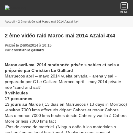
MENU
Accueil
» 2 ème vidéo raid Maroc mai 2014 Azalai 4x4
2 ème vidéo raid Maroc mai 2014 Azalai 4x4
Publié le 24/05/2014 à 10:15
Par
christian le galliard
Maroc avril-mai 2014 randonnée privée « sables et sels »
préparée par Christian Le Galliard
Marruecos abril – mayo 2014 vuelta privada « arena y sal »
preparada por C.Le Galliard Morroco april – may 2014 private
ride “sand and salt”
9 véhicules
17 personnes
13 jours au Maroc
( 13 dias en Marruecos / 13 days in Morroco)
-environ 7000 kms effectués départ Cahors et retour Cahors.
Mas o menos 7000 kms hechos desde Cahors y vuelta à Cahors
More or less 7000 kms fact
-Pas de casse de matériel. (Ningun daño à los materiales o
coches / no material breakage) -Quelques crevaisons et