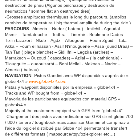
destruction de pneu (Algunos pinchazos y destrucion de
neumaticos / somme flat an destroyed tires)
-Grosses amplitudes thermiques le long du parcours. (amplios
cambios de temperatura / big thermal amplitude during the ride )
PARCOURS
: Almeria – Nador ( bateau) –Imilchil - Agoudal –
Msmir – Tamtatouche – Todhra – Tinerhir - Boulmane Dades –
Tizi’n tazazert - Nkob – Agdz – Allougoum - Foum Zguid – Tata –
Akka – Foum el hassan - Assif N’mouguene – Assa (oued Draa) –
Tan Tan ( plage blanche) – Sidi Ifni – Legzira (arches) –
Marrakech – Ouzoud ( cascades) – Azilal – ( la cathédrale) -
Tilougguite – ouaouizarht – Beni Mellal - Meknes – Nador –
Almeria ( bateau).
NAVIGATION
-Pistes Gandini avec WP disponibles auprès de «
globe 4x4 »
www.globe4x4.com
Pistas y waypoint disponibles por la empresa « globe4x4 »
Tracks and WP bought from « globe4x4 »
Mayoria de los participantes equipados con material GPS «
globe4x4 »
Majority of the customers equiped with GPS from “globe4x4”
-Chargement des pistes avec ordinateur sur GPS client globe 700
/ 800 / tenere / toughbook mais aussi sur Garmin et comp nav à
l’aide du logiciel distribué par Globe 4x4 permettant le transfert
de différents formats ( mapsource/ttqv/oziexplorer etc…)