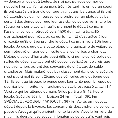
~~Bonsoir à tous et à toutes, Je n’ai pas pu vous donner de
nouvelle hier car j’en ai eu mais très très tard. Ils ont eu un souci
ils ont cassés un triangle de roue avant dans les dunes et ils ont
dû attendre qu’camion puisse les prendre sur un plateau et les
sortent des dunes pour que leur assistance puisse venir faire les
réparations sur place afin qu’ils prennent le départ ce matin
l’assis tance les a retrouvé vers 4h00 du matin a travaillé
d’arrachepied pour réparer, ce qui fut fait. Et c’est grâce à leur
efficacité qu’ils ont pu prendre le départ ce matin vers 10h heure
locale. Je crois que dans cette étape une quinzaine de voiture se
sont retrouvé en grande difficulté dans les herbes à chameau.
L’étape d’aujourd’hui a été aussi difficile si non plus, où pelles et
railles de désensablage ont été souvent sollicitées. Je crois que
nos aventuriers auront des souvenirs de châteaux de sable
grandioses. Mais malgré tout leur classement dans cette spéciale
n’est pas si mal ils sont 25ème des véhicules auto et 5ème des
T2. Ils sont au bivouac je pense sous leur tente pour le repos du
guerrier bien mérité, (le marchand de sable est passé …….hi hi).
Voici ce qui les attende demain. Gilles partira à 9h42 Heure
locale. Spéciale 367 km - Liaison 24 km - Total : 391 km
SPÉCIALE : AZOUGUI / AKJOUJT : 367 km Après un nouveau
départ depuis le bivouac, les concurrents descendront le col de la
passe d’Azougui qu’ils avaient monté la veille. Avec la lumière du
matin, ils devraient se souvenir longtemps de ce qu’ils vont voir.