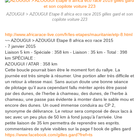
AZOUGUI > AZOUGUI Etape 8 africa eco race 2015 gilles gard et son
copilote voiture 223
http://www.africarace-live.com/fr/les-etapes/mauritanie/etp-8.html
~~ AZOUGUI > AZOUGUI Etape 8 africa eco race 2015
- 7 janvier 2015
Liaison 5 km - Spéciale : 358 km - Liaison : 35 km - Total : 398
km SPÉCIALE :
AZOUGUI / ATAR : 358 km
Cette boucle pourrait bien être le moment fort du rallye. La
journée est très simple à résumer. Une portion aller très difficile et
un retour à vitesse maxi. Sans aucun doute une bonne séance
de pilotage qu’il aura cependant fallu mériter après être passé
par des dunes, de l’herbe à chameau, des dunes, de l’herbe à
chameau, une passe pas évidente à monter dans le sable mou et
encore des dunes. Un oued immense conduira au CP 2,
synonyme de délivrance. Le retour sera composé de deux lacs à
sec avec un peu plus de 50 km à fond jusqu’à l’arrivée. Une
petite liaison de 35 km permettra de reprendre ses esprits.
commentaires de sylvie visibles sur la page f book de gilles gard
https://www.facebook.com/gilles.gard?fref=ts