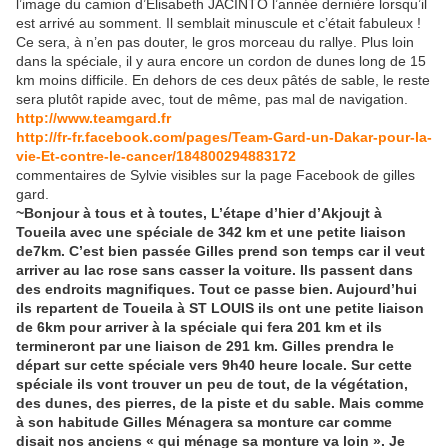
l’image du camion d’Elisabeth JACINTO l’année dernière lorsqu’il
est arrivé au somment. Il semblait minuscule et c’était fabuleux !
Ce sera, à n’en pas douter, le gros morceau du rallye. Plus loin
dans la spéciale, il y aura encore un cordon de dunes long de 15
km moins difficile. En dehors de ces deux pâtés de sable, le reste
sera plutôt rapide avec, tout de même, pas mal de navigation.
http://www.teamgard.fr
http://fr-fr.facebook.com/pages/Team-Gard-un-Dakar-pour-la-
vie-Et-contre-le-cancer/184800294883172
commentaires de Sylvie visibles sur la page Facebook de gilles
gard.
~Bonjour à tous et à toutes, L’étape d’hier d’Akjoujt à
Toueila avec une spéciale de 342 km et une petite liaison
de7km. C’est bien passée Gilles prend son temps car il veut
arriver au lac rose sans casser la voiture. Ils passent dans
des endroits magnifiques. Tout ce passe bien. Aujourd’hui
ils repartent de Toueila à ST LOUIS ils ont une petite liaison
de 6km pour arriver à la spéciale qui fera 201 km et ils
termineront par une liaison de 291 km. Gilles prendra le
départ sur cette spéciale vers 9h40 heure locale. Sur cette
spéciale ils vont trouver un peu de tout, de la végétation,
des dunes, des pierres, de la piste et du sable. Mais comme
à son habitude Gilles Ménagera sa monture car comme
disait nos anciens « qui ménage sa monture va loin ». Je