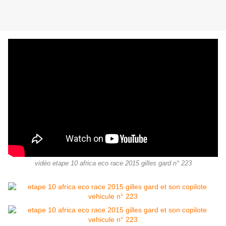
vidéo etape 10 africa eco race 2015 gilles gard n° 223