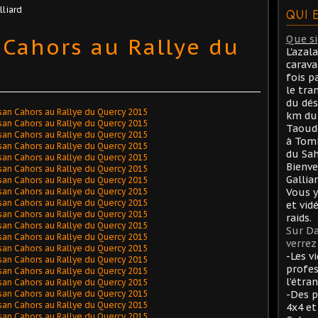
lliard
QUI 
 Cahors au Rallye du
Que sig
L'azal
carav
fois p
le tra
du dés
km du 
Taoude
à Tom
du Sah
Bienve
Gallia
Vous y
et vid
raids.
Sur Da
verrez 
-Les v
profes
l’étran
-Des p
4x4 et