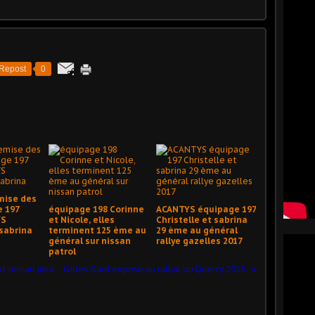
Repost
0
mise des
e 197
équipage 198 Corinne
ACANTYS équipage 197
YS
et Nicole, elles
Christelle et sabrina
 sabrina
terminent 125 ème au
29 ème au général
général sur nissan
rallye gazelles 2017
patrol
t nissan juke
Gilles Gard expose au rallye du Quercy 2015.