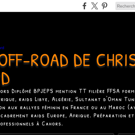
OFF-ROAD DE CHRI
RD
hors Diplômé BPJEPS mention TT filière FFSA formé
Afrique, raids Libye, Algérie, Sultanat d'Oman Tun
ion aux rallyes féminin en France ou au Maroc (a
ncadrement raids Europe, Afrique. Préparation et
rofessionnels à Cahors.