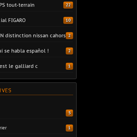
PS tout-terrain
22
ial FIGARO
10
N distinction nissan cahors
2
uí se habla español !
2
est le galliard c
1
IVES
5
rier
1