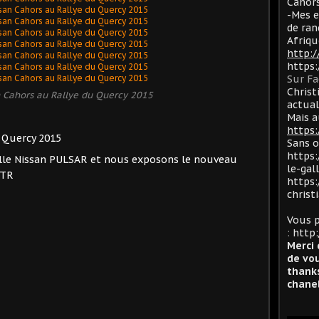
Cahors
-Mes e
de ran
Afriqu
http:
https
Sur F
Christ
n Cahors au Rallye du Quercy 2015
actua
Mais a
https:
 Quercy 2015
Sans 
https:
elle Nissan PULSAR et nous exposons le nouveau
le-gal
GTR
https:
christ
Vous p
:
http:
Merci 
de vou
thanks
chanel