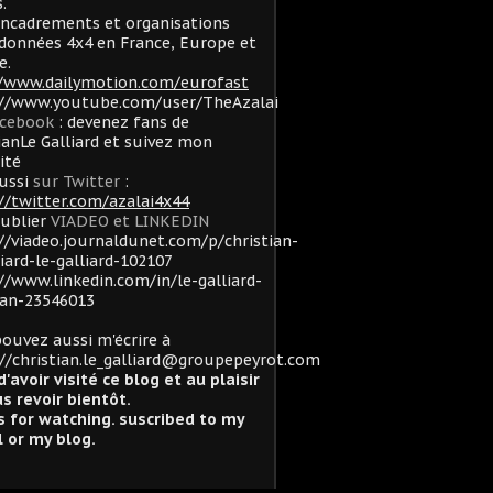
.
ncadrements et organisations
données 4x4 en France, Europe et
e.
//www.dailymotion.com/eurofast
://www.youtube.com/user/TheAzalai
acebook
: devenez fans de
ianLe Galliard et suivez mon
lité
ussi
sur Twitter
:
//twitter.com/azalai4x44
oublier
VIADEO et LINKEDIN
//viadeo.journaldunet.com/p/christian-
liard-le-galliard-102107
//www.linkedin.com/in/le-galliard-
ian-23546013
ouvez aussi m'écrire à
//christian.le_galliard@groupepeyrot.com
d'avoir visité ce blog et au plaisir
s revoir bientôt.
 for watching. suscribed to my
 or my blog.