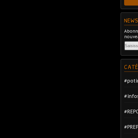
NEWS
Abonne
nouvea
Email
CATÉ
#poti
#info
#REP
#PRE