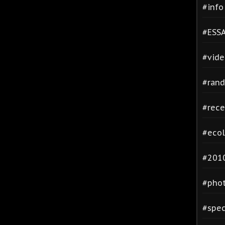
#inf
#ESSA
#vide
#rand
#rece
#ecol
#2010
#phot
#spec