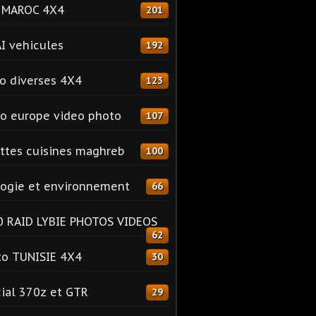
o MAROC 4X4
201
I vehicules
192
o diverses 4X4
123
o europe video photo
107
ttes cuisines maghreb
100
ogie et environnement
66
 RAID LYBIE PHOTOS VIDEOS
62
o TUNISIE 4X4
30
ial 370z et GTR
29