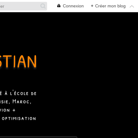
Connexion
+
Créer mon blog
STIAN
 à l'école de
isie, Maroc,
vion +
 optimisation