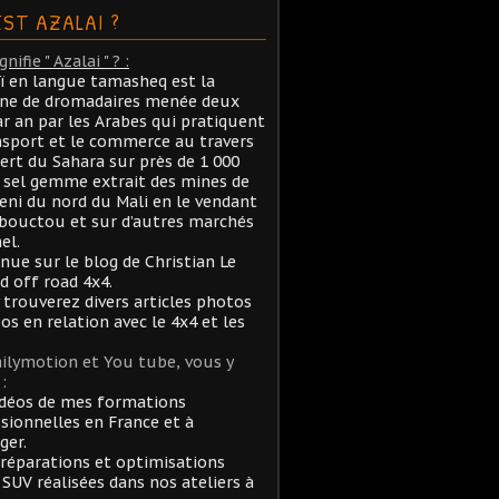
EST AZALAI ?
nifie " Azalai " ? :
aï en langue tamasheq est la
ane de dromadaires menée deux
ar an par les Arabes qui pratiquent
nsport et le commerce au travers
ert du Sahara sur près de 1 000
sel gemme extrait des mines de
ni du nord du Mali en le vendant
bouctou et sur d’autres marchés
el.
nue sur le blog de Christian Le
rd off road 4x4.
 trouverez divers articles photos
éos en relation avec le 4x4 et les
ilymotion et You tube, vous y
:
idéos de mes formations
sionnelles en France et à
ger.
réparations et optimisations
 SUV réalisées dans nos ateliers à