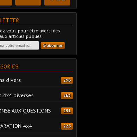
LETTER
z-vous pour être averti des
ux articles publiés.
GORIES
ns divers
296
s 4x4 diverses
263
ONSE AUX QUESTIONS
231
PARATION 4x4
225