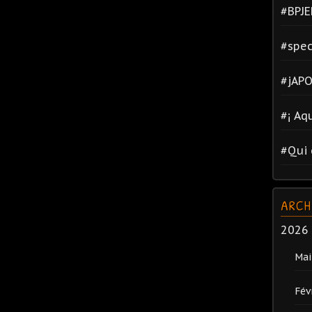
#BPJE
#spec
#jAPO
#¡ Aq
#Qui 
ARCH
2026
Mai
Fév