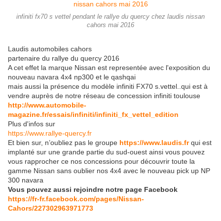
infiniti fx70 s vettel pendant le rallye du quercy chez laudis nissan
cahors mai 2016
Laudis automobiles cahors
partenaire du rallye du quercy 2016
A cet effet la marque Nissan est representée avec l'exposition du
nouveau navara 4x4 np300 et le qashqai
mais aussi la présence du modèle infiniti FX70 s.vettel..qui est à
vendre auprès de notre réseau de concession infiniti toulouse
http://www.automobile-
magazine.fr/essais/infiniti/infiniti_fx_vettel_edition
​Plus d'infos sur
https://www.rallye-quercy.fr
Et bien sur, n’oubliez pas le groupe
https://www.laudis.fr
qui est
implanté sur une grande partie du sud-ouest ainsi vous pouvez
vous rapprocher ce nos concessions pour découvrir toute la
gamme Nissan sans oublier nos 4x4 avec le nouveau pick up NP
300 navara
Vous pouvez aussi rejoindre notre page Facebook
https://fr-fr.facebook.com/pages/Nissan-
Cahors/227302963971773