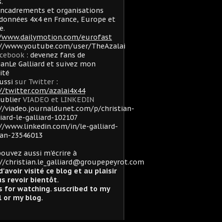
.
ncadrements et organisations
données 4x4 en France, Europe et
e.
//www.dailymotion.com/eurofast
://www.youtube.com/user/TheAzalai
acebook
: devenez fans de
ianLe Galliard et suivez mon
lité
ussi
sur Twitter
:
//twitter.com/azalai4x44
oublier
VIADEO et LINKEDIN
//viadeo.journaldunet.com/p/christian-
liard-le-galliard-102107
//www.linkedin.com/in/le-galliard-
ian-23546013
ouvez aussi m'écrire à
//christian.le_galliard@groupepeyrot.com
d'avoir visité ce blog et au plaisir
s revoir bientôt.
 for watching. suscribed to my
 or my blog.