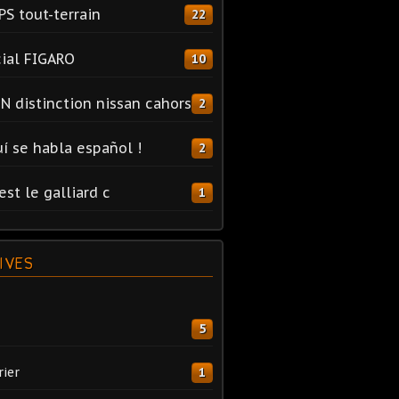
PS tout-terrain
22
ial FIGARO
10
N distinction nissan cahors
2
uí se habla español !
2
est le galliard c
1
IVES
5
rier
1