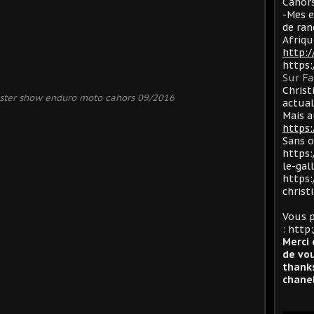
Cahors
-Mes e
de ran
Afriqu
http:
https
Sur F
Christ
ster show enduro moto cahors 09/2016
actua
Mais a
https:
Sans 
https:
le-gal
https:
christ
Vous p
:
http:
Merci 
de vou
thanks
chanel