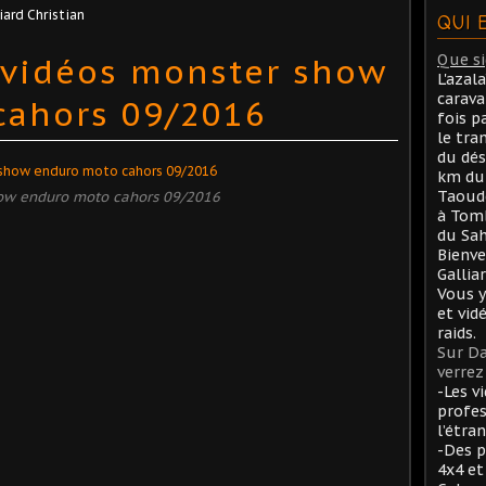
iard Christian
QUI 
 vidéos monster show
Que sig
L'azal
carav
cahors 09/2016
fois p
le tra
du dés
km du 
Taoude
ow enduro moto cahors 09/2016
à Tom
du Sah
Bienve
Gallia
Vous y
et vid
raids.
Sur Da
verrez 
-Les v
profes
l’étran
-Des p
4x4 et