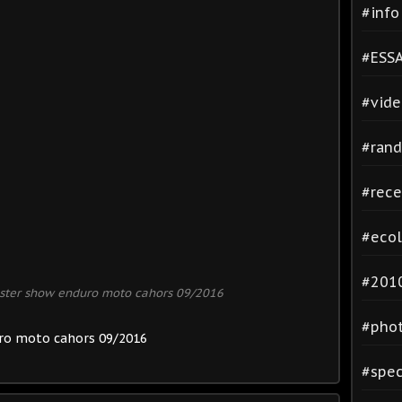
#inf
#ESSA
#vide
#rand
#rece
#ecol
#2010
ster show enduro moto cahors 09/2016
#phot
ro moto cahors 09/2016
#spec