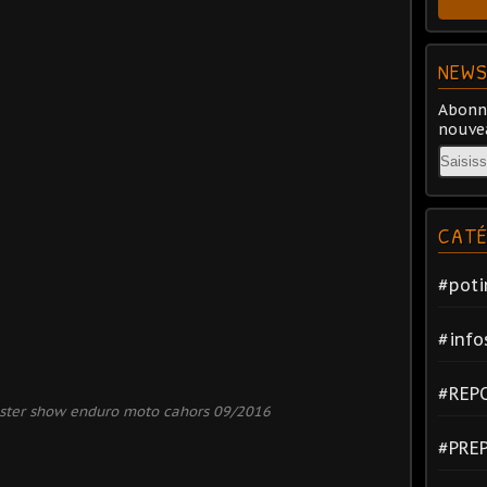
NEWS
Abonne
nouvea
Email
CATÉ
#poti
#info
#REP
ster show enduro moto cahors 09/2016
#PRE