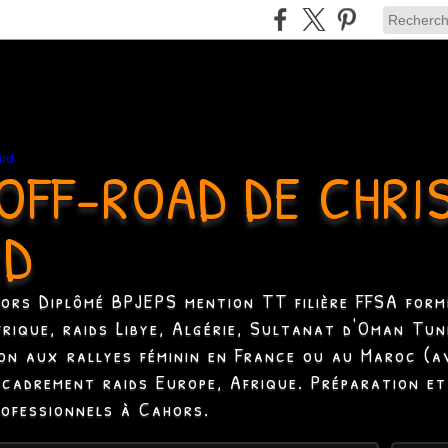
OFF-ROAD DE CHRI
RD
hors Diplômé BPJEPS mention TT filière FFSA formé
Afrique, raids Libye, Algérie, Sultanat d'Oman Tun
ion aux rallyes féminin en France ou au Maroc (a
ncadrement raids Europe, Afrique. Préparation et
rofessionnels à Cahors.