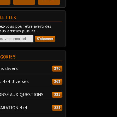
LETTER
z-vous pour être averti des
ux articles publiés.
GORIES
ns divers
296
s 4x4 diverses
263
ONSE AUX QUESTIONS
231
PARATION 4x4
225