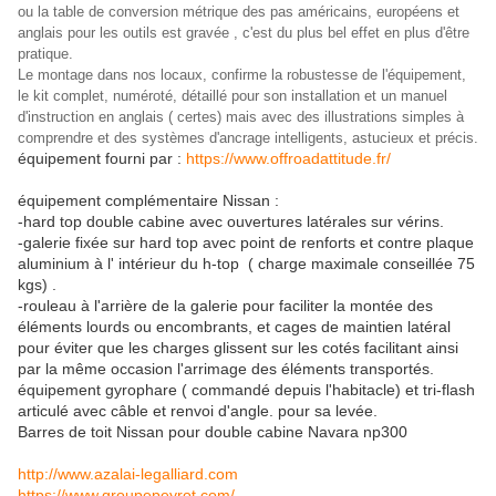
ou la table de conversion métrique des pas américains, européens et
anglais pour les outils est gravée , c'est du plus bel effet en plus d'être
pratique.
Le montage dans nos locaux, confirme la robustesse de l'équipement,
le kit complet, numéroté, détaillé pour son installation et un manuel
d'instruction en anglais ( certes) mais avec des illustrations simples à
comprendre et des systèmes d'ancrage intelligents, astucieux et précis.
équipement fourni par :
https://www.offroadattitude.fr/
équipement complémentaire Nissan :
-hard top double cabine avec ouvertures latérales sur vérins.
-galerie fixée sur hard top avec point de renforts et contre plaque
aluminium à l' intérieur du h-top ( charge maximale conseillée 75
kgs) .
-rouleau à l'arrière de la galerie pour faciliter la montée des
éléments lourds ou encombrants, et cages de maintien latéral
pour éviter que les charges glissent sur les cotés facilitant ainsi
par la même occasion l'arrimage des éléments transportés.
équipement gyrophare ( commandé depuis l'habitacle) et tri-flash
articulé avec câble et renvoi d'angle. pour sa levée.
Barres de toit Nissan pour double cabine Navara np300
http://www.azalai-legalliard.com
https://www.groupepeyrot.com/