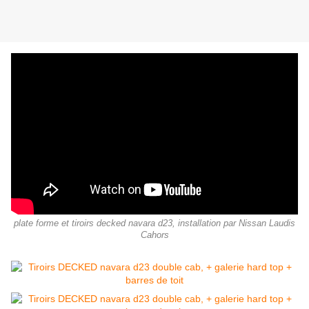
plate forme et tiroirs decked navara d23, installation par Nissan Laudis
Cahors