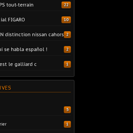
PS tout-terrain
22
ial FIGARO
10
N distinction nissan cahors
2
uí se habla español !
2
est le galliard c
1
IVES
5
rier
1