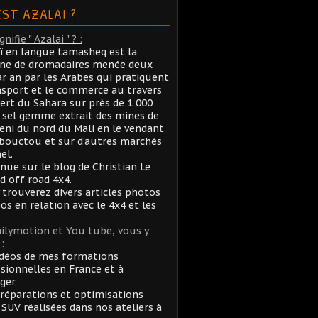
EST AZALAI ?
nifie " Azalai " ? :
aï en langue tamasheq est la
ane de dromadaires menée deux
ar an par les Arabes qui pratiquent
nsport et le commerce au travers
ert du Sahara sur près de 1 000
sel gemme extrait des mines de
ni du nord du Mali en le vendant
bouctou et sur d’autres marchés
el.
nue sur le blog de Christian Le
rd off road 4x4.
 trouverez divers articles photos
éos en relation avec le 4x4 et les
ilymotion et You tube, vous y
:
idéos de mes formations
sionnelles en France et à
ger.
réparations et optimisations
 SUV réalisées dans nos ateliers à