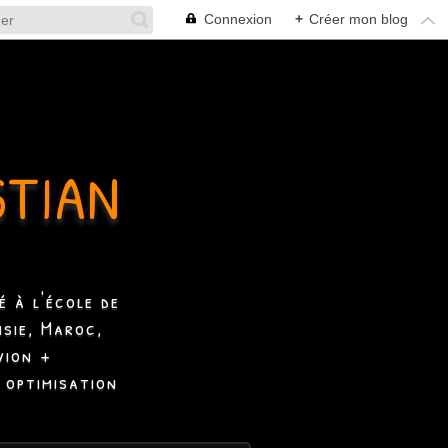
Connexion
+
Créer mon blog
STIAN
 à l'école de
isie, Maroc,
vion +
 optimisation