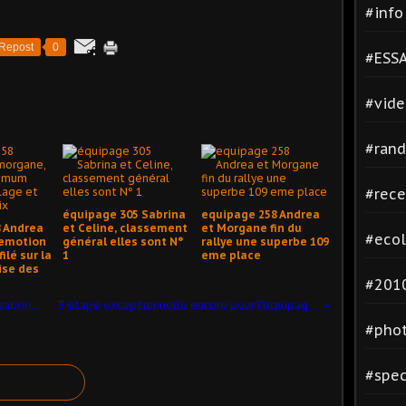
#inf
Repost
0
#ESSA
#vide
#rand
#rece
équipage 305 Sabrina
equipage 258 Andrea
 Andrea
et Celine, classement
et Morgane fin du
#ecol
 emotion
général elles sont N°
rallye une superbe 109
lé sur la
1
eme place
ise des
#2010
2 éme étape équipage 305 céline et sabrina 1 eres au géneral dans leur catégorie
3 étape exceptionnelle encore pour l'équipage 305 Celine et Sabrina sur dacia duster
#phot
#spec