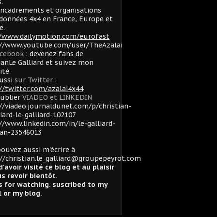
.
ncadrements et organisations
données 4x4 en France, Europe et
e.
//www.dailymotion.com/eurofast
://www.youtube.com/user/TheAzalai
acebook
: devenez fans de
ianLe Galliard et suivez mon
lité
ussi
sur Twitter
:
//twitter.com/azalai4x44
oublier
VIADEO et LINKEDIN
//viadeo.journaldunet.com/p/christian-
liard-le-galliard-102107
//www.linkedin.com/in/le-galliard-
ian-23546013
ouvez aussi m'écrire à
//christian.le_galliard@groupepeyrot.com
d'avoir visité ce blog et au plaisir
s revoir bientôt.
 for watching. suscribed to my
 or my blog.