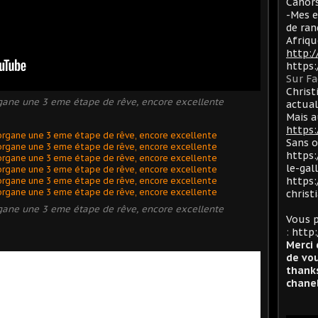
Cahors
-Mes e
de ran
Afriqu
http:
https
Sur F
Christ
ane une 3 eme étape de rêve, encore excellente
actua
Mais a
https:
Sans 
https:
le-gal
https:
christ
ane une 3 eme étape de rêve, encore excellente
Vous p
:
http:
Merci 
de vou
thanks
chanel