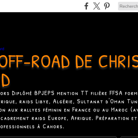
OFF-ROAD DE CHRI
RD
hors Diplômé BPJEPS mention TT filière FFSA formé
Afrique, raids Libye, Algérie, Sultanat d'Oman Tun
ion aux rallyes féminin en France ou au Maroc (a
ncadrement raids Europe, Afrique. Préparation et
rofessionnels à Cahors.