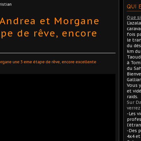
ristian
QUI 
 Andrea et Morgane
Que sig
L'azal
carav
pe de rêve, encore
fois p
le tra
du dés
km du 
Taoude
à Tom
du Sah
Bienve
Gallia
Vous y
et vid
raids.
Sur Da
verrez 
-Les v
profes
l’étran
-Des p
4x4 et