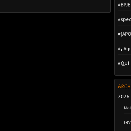
#BPJE
#spec
#jAPO
#¡ Aq
#Qui 
ARCH
2026
Mai
Fév