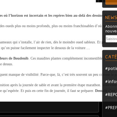
s où l’horizon est incertain et les repères bien au-delà des dessins de la ca
NEWS
é des oueds plus ou moins profonds, plus ou moins franchissables d’où on ne res
Abonne
nouvea
Email
hameaux qui s’installe, l’air de rien, dès le moindre oued sableux. Et puis elles 
te qu’on puisse facilement inspecter le dessous de la voiture …
CATÉ
fleurs de Boudenib
. Ces maudites plantes complétement incomestibles, remplies
ue dessus.
#poti
équent manque de visibilité. Parce-que, là, c’est très souvent un peu comme le 
#info
nsition après la journée de sable et avant la première étape marathon. Vous croyez
 qu’espérée. Et puis en cette fin de journée, il faut se préparer.
Demain c’est 
#REP
#PRE