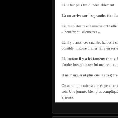
Là il fait plus froid indéniablement.
Là on arrive sur les grandes étendue
Là, les plateaux et hamadas ont taill
« bouffer du kilomètres ».
Là il y a aussi ces satanées herbes à c
possible, histoire d’aller faire en sor
Là, surtout
il y a les fameux choux-
l’ordre lorsqu’on ose lui mettre la ro
Il ne manquerait plus que le (très) fr
On aurait pu croire à une étape de tra
soir. Une journée bien plus compliquée
2 jours.