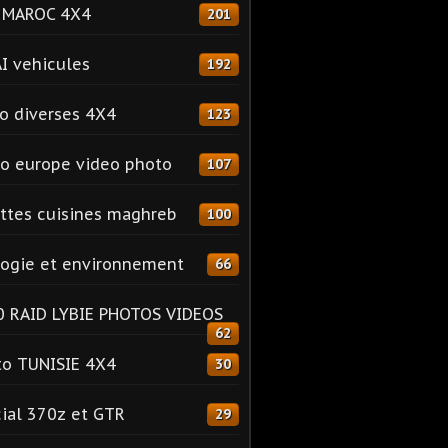
o MAROC 4X4
201
I vehicules
192
o diverses 4X4
123
o europe video photo
107
ttes cuisines maghreb
100
ogie et environnement
66
 RAID LYBIE PHOTOS VIDEOS
62
o TUNISIE 4X4
30
ial 370z et GTR
29