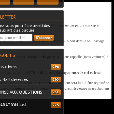
rte
.
LETTER
sort que trop loin … beaucoup trop loin pour ne pas perdre son cap et
z-vous pour être averti des
ux articles publiés.
se donnent le malin plaisir d’avoir poussées pile-poil dans le seul passage
GORIES
 de sable et
dure comme de la pierre
qui vous rappelle (mais vraiment) à
ns divers
296
jour blanc au ski …
difficile de faire le distinguo entre le ciel et le sol
.
s 4x4 diverses
263
 vraiment ? Il est pourtant certain que le retour sera loin d’être regretté ce
la grande migration du bivouac pour une première étape marathon sur
ONSE AUX QUESTIONS
231
PARATION 4x4
225