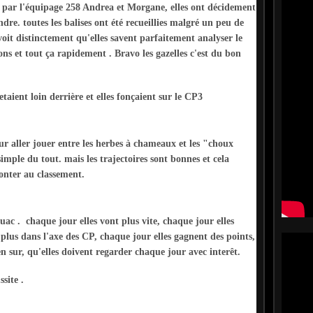
e par l'équipage 258 Andrea et Morgane, elles ont décidement
ndre. toutes les balises ont été recueillies malgré un peu de
oit distinctement qu'elles savent parfaitement analyser le
ons et tout ça rapidement . Bravo les gazelles c'est du bon
aient loin derrière et elles fonçaient sur le CP3
ur aller jouer entre les herbes à chameaux et les "choux
imple du tout. mais les trajectoires sont bonnes et cela
monter au classement.
uac . chaque jour elles vont plus vite, chaque jour elles
n plus dans l'axe des CP, chaque jour elles gagnent des points,
n sur, qu'elles doivent regarder chaque jour avec interêt.
ssite .