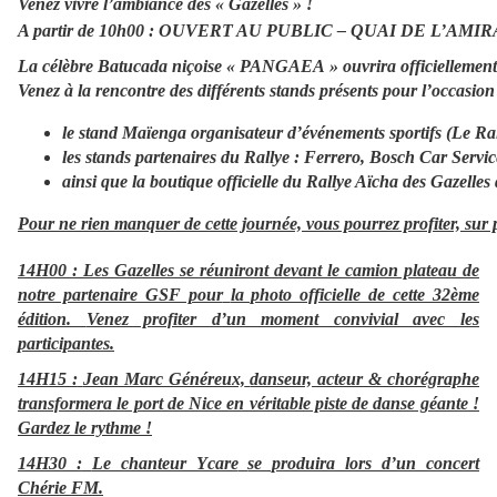
Venez vivre l’ambiance des « Gazelles » !
A partir de 10h00 : OUVERT AU PUBLIC – QUAI DE L’AM
La célèbre Batucada niçoise « PANGAEA » ouvrira officiellement l
Venez à la rencontre des différents stands présents pour l’occasion
le stand Maïenga organisateur d’événements sportifs (
Le Ral
les stands partenaires du Rallye : Ferrero, Bosch Car Servi
ainsi que la boutique officielle du Rallye Aïcha des Gazelle
Pour ne rien manquer de cette journée, vous pourrez profiter, sur 
14H00 :
Les Gazelles se réuniront devant le camion plateau de
notre partenaire GSF pour
la photo officielle de cette 32ème
édition.
Venez profiter d’un moment convivial avec les
participantes.
14H15 :
Jean Marc Généreux,
danseur, acteur & chorégraphe
transformera le port de Nice en véritable piste de danse géante !
Gardez le rythme !
14H30 :
Le chanteur Ycare
se produira lors d’un concert
Chérie FM.