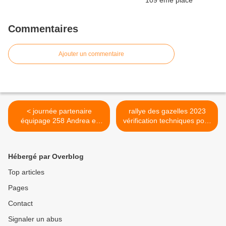
Commentaires
Ajouter un commentaire
< journée partenaire
rallye des gazelles 2023
équipage 258 Andrea et
vérification techniques pour
Morgane rallye aicha des
les équipages 258 et 305 >
gazelles
Hébergé par Overblog
Top articles
Pages
Contact
Signaler un abus