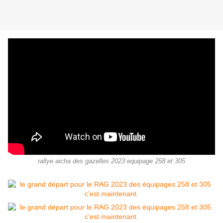
rallye aicha des gazelles 2023 equipage 258 et 305