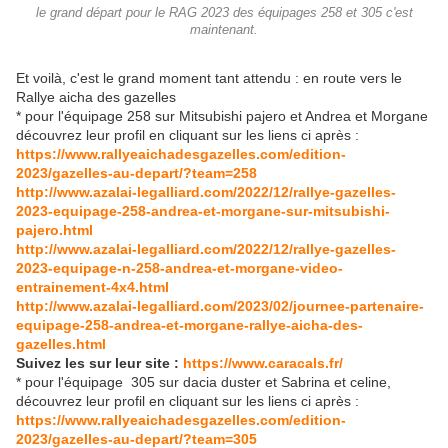
le grand départ pour le RAG 2023 des équipages 258 et 305 c'est
maintenant.
Et voilà, c'est le grand moment tant attendu : en route vers le
Rallye aicha des gazelles
* pour l'équipage 258 sur Mitsubishi pajero et Andrea et Morgane
découvrez leur profil en cliquant sur les liens ci après :
https://www.rallyeaichadesgazelles.com/edition-
2023/gazelles-au-depart/?team=258
http://www.azalai-legalliard.com/2022/12/rallye-gazelles-
2023-equipage-258-andrea-et-morgane-sur-mitsubishi-
pajero.html
http://www.azalai-legalliard.com/2022/12/rallye-gaze
lles-
2023-equipage-n-258-andrea-et-morgane-video-
entrainement-4x4.html
http://www.azalai-legalliard.com/2023/02/journee-partenaire-
equipage-258-andrea-et-morgane-rallye-aicha-des-
gazelles.html
Suivez les sur leur site :
https://www.caracals.fr/
* pour l'équipage 305 sur dacia duster et Sabrina et celine,
découvrez leur profil en cliquant sur les liens ci après :
https://www.rallyeaichadesgazelles.com/edition-
2023/gazelles-au-depart/?team=305