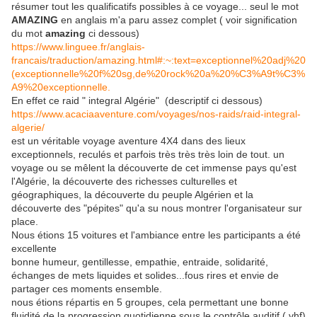
résumer tout les qualificatifs possibles à ce voyage... seul le mot
AMAZING
en anglais m'a paru assez complet ( voir signification
du mot
amazing
ci dessous)
https://www.linguee.fr/anglais-
francais/traduction/amazing.html#:~:text=exceptionnel%20adj%20
(exceptionnelle%20f%20sg,de%20rock%20a%20%C3%A9t%C3%
A9%20exceptionnelle.
En effet ce raid " integral Algérie" (descriptif ci dessous)
https://www.acaciaaventure.com/voyages/nos-raids/raid-integral-
algerie/
est un véritable voyage aventure 4X4 dans des lieux
exceptionnels, reculés et parfois très très très loin de tout. un
voyage ou se mêlent la découverte de cet immense pays qu'est
l'Algérie, la découverte des richesses culturelles et
géographiques, la découverte du peuple Algérien et la
découverte des "pépites" qu'a su nous montrer l'organisateur sur
place.
Nous étions 15 voitures et l'ambiance entre les participants a été
excellente
bonne humeur, gentillesse, empathie, entraide, solidarité,
échanges de mets liquides et solides...fous rires et envie de
partager ces moments ensemble.
nous étions répartis en 5 groupes, cela permettant une bonne
fluidité de la progression quotidienne sous le contrôle auditif ( vhf)