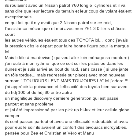
ils roulaient avec un Nissan patrol Y60 long 6 cylindres et il va
sans dire que leur lecture du terrain et leur coup de volant étaient
exceptionnels
ce qui fait qu il n y avait que 2 Nissan patrol sur ce raid,
l'assistance mécanique et moi avec mon Y61 3.0 litres châssis
court
les autres véhicules étaient tous des TOYOTA lol... donc j'avais
la pression dès le départ pour faire bonne figure pour la marque
lol...
Mais fidèle à ma devise ( qui veut aller loin ménage sa monture)
j'ai roulé à mon rythme que ce soit sur les pistes ou dans les
dunes et je suis arrivé au bout du raid, sans casse ( si une jante
en tôle tordue... mais redressée sur place) avec mon nouveau
surnom " TOUJOURS LENT MAIS TOUJOURS LA" lol j'adore !!!!
j'ai apprécié la puissance et l'efficacité des toyota bien sur avec
du hdj 100 et du hdj 80 entre autre
un magnifique discovery dernière génération qui est passé
partout et sans problème
et j'ai été impressionné par les pick up hi-lux et leur cellule globe
camper
ils sont passés partout et avec une efficacité redoutable et avec
pour eux le soir ils avaient un confort des bivouacs incroyables.
pensée pour Bea et Christian et Véro et Manu