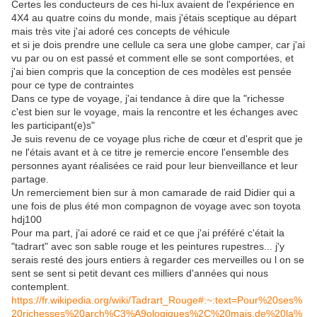
Certes les conducteurs de ces hi-lux avaient de l'expérience en
4X4 au quatre coins du monde, mais j'étais sceptique au départ
mais très vite j'ai adoré ces concepts de véhicule
et si je dois prendre une cellule ca sera une globe camper, car j'ai
vu par ou on est passé et comment elle se sont comportées, et
j'ai bien compris que la conception de ces modèles est pensée
pour ce type de contraintes
Dans ce type de voyage, j'ai tendance à dire que la "richesse
c'est bien sur le voyage, mais la rencontre et les échanges avec
les participant(e)s"
Je suis revenu de ce voyage plus riche de cœur et d'esprit que je
ne l'étais avant et à ce titre je remercie encore l'ensemble des
personnes ayant réalisées ce raid pour leur bienveillance et leur
partage.
Un remerciement bien sur à mon camarade de raid Didier qui a
une fois de plus été mon compagnon de voyage avec son toyota
hdj100
Pour ma part, j'ai adoré ce raid et ce que j'ai préféré c'était la
"tadrart" avec son sable rouge et les peintures rupestres... j'y
serais resté des jours entiers à regarder ces merveilles ou l on se
sent se sent si petit devant ces milliers d'années qui nous
contemplent.
https://fr.wikipedia.org/wiki/Tadrart_Rouge#:~:text=Pour%20ses%
20richesses%20arch%C3%A9ologiques%2C%20mais,de%20la%