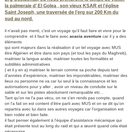
la palmeraie d’ El Golea , son vieux KSAR et l’église
Saint Joseph, une traversée de l’erg sur 200 Km du
sud au nord.
il n'avait pas menti, c'est un voyage qu'il faut faire et vivre pour le
comprendre. et il faut le faire avec
acacia aventure
car il y a des
éléments
qui sont majeurs dans la réalisation d un tel voyage avec MUS
être Algérien et être dans son pays (et tout les pays du Maghreb),
maitriser la langue arabe, maitriser toutes les formalités et
subtilités administratives
( et il y en a) maitriser le terrain comme sa poche depuis tant
d'années d'expérience, maitriser les impondérables, maitriser des
lieux ou personne ne va car lui seul à la connaissance et les
autorisations pour y aller , avoir un niveau de conduite sur le
sable et sur les pistes absolument remarquable etc...
Tant qu'on ne l'a pas vécu, on ne s'en rends pas compte, quand
on l'a fait on est content d'être parti avec MUS et on se dit qu'on
repartira avec lui dans ses autres voyages car l'organisation est
bien rodée et bien faite.
il faut penser également à l'équipe d'assistance mécanique qui
était présente tout au long du raid et qui a œuvré quand cela était
nécessaire.