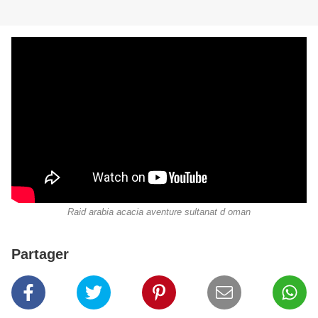
Raid arabia acacia aventure sultanat d oman
Partager