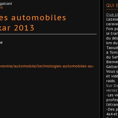
 galliard
QUI 
nt
es automobiles
Que sig
L'azal
carav
kar 2013
fois p
le tra
du dés
me
km du 
Taoude
à Tom
du Sah
Bienve
onomie/automobile/technologies-automobiles-au-
Gallia
Vous y
et vid
raids.
Sur Da
verrez 
-Les v
profes
l’étran
-Des p
4x4 et