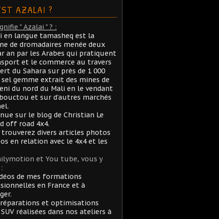
EST AZALAI ?
nifie " Azalai " ? :
aï en langue tamasheq est la
ane de dromadaires menée deux
ar an par les Arabes qui pratiquent
nsport et le commerce au travers
ert du Sahara sur près de 1 000
sel gemme extrait des mines de
ni du nord du Mali en le vendant
bouctou et sur d’autres marchés
el.
nue sur le blog de Christian Le
rd off road 4x4.
 trouverez divers articles photos
éos en relation avec le 4x4 et les
ilymotion et You tube, vous y
:
idéos de mes formations
sionnelles en France et à
ger.
réparations et optimisations
 SUV réalisées dans nos ateliers à