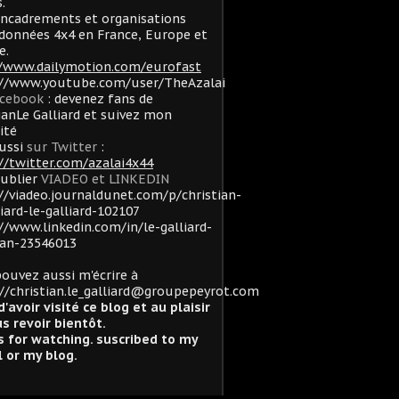
.
ncadrements et organisations
données 4x4 en France, Europe et
e.
//www.dailymotion.com/eurofast
://www.youtube.com/user/TheAzalai
acebook
: devenez fans de
ianLe Galliard et suivez mon
lité
ussi
sur Twitter
:
//twitter.com/azalai4x44
oublier
VIADEO et LINKEDIN
//viadeo.journaldunet.com/p/christian-
liard-le-galliard-102107
//www.linkedin.com/in/le-galliard-
ian-23546013
ouvez aussi m'écrire à
//christian.le_galliard@groupepeyrot.com
d'avoir visité ce blog et au plaisir
s revoir bientôt.
 for watching. suscribed to my
 or my blog.