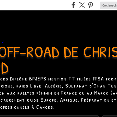
OFF-ROAD DE CHRI
RD
hors Diplômé BPJEPS mention TT filière FFSA formé
Afrique, raids Libye, Algérie, Sultanat d'Oman Tun
ion aux rallyes féminin en France ou au Maroc (a
ncadrement raids Europe, Afrique. Préparation et
rofessionnels à Cahors.