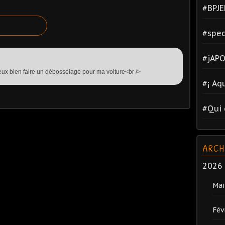
#BPJE
#spec
#jAPO
 veux bien faire un débosselage pour ma voiture<br />
#¡ Aq
#Qui 
ARCH
2026
Mai
Fév