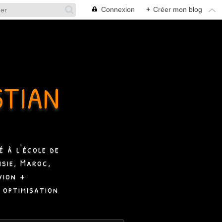
Connexion
+
Créer mon blog
STIAN
 à l'école de
isie, Maroc,
vion +
 optimisation