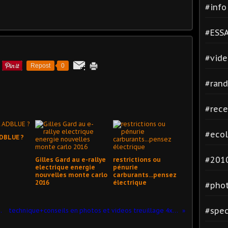
#inf
#ESSA
#vide
Repost
0
#rand
#rece
#ecol
ADBLUE ?
#2010
Gilles Gard au e-rallye
restrictions ou
electrique energie
pénurie
nouvelles monte carlo
carburants...pensez
2016
électrique
#phot
#spec
videos dakar 2013
technique+conseils en photos et videos treuillage 4x4 nissan cahors