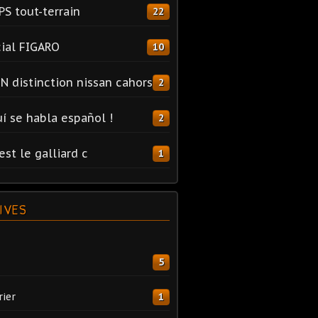
PS tout-terrain
22
ial FIGARO
10
N distinction nissan cahors
2
uí se habla español !
2
est le galliard c
1
IVES
5
rier
1