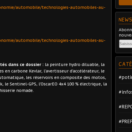
onomie/automobile/technologies-automobiles-au-
NEWS
Abonne
nouvea
onomie/automobile/technologies-automobiles-au-
Email
CATÉ
és dans ce dossier :
la peinture hydro diluable, la
es en carbone Kevlar, l'avertisseur d'accélérateur, le
#poti
utomatique, les réservoirs en composite des motos,
ck, le Sentinel-GPS, l'OscarEO 4x4 100 % électrique, la
chisserie nomade.
#info
#REP
#PRE