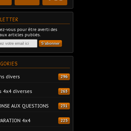
LETTER
z-vous pour être averti des
ux articles publiés.
GORIES
ns divers
296
s 4x4 diverses
263
ONSE AUX QUESTIONS
231
PARATION 4x4
225