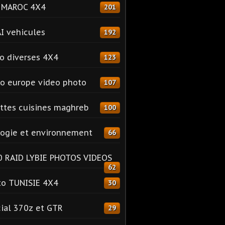
o MAROC 4X4
201
I vehicules
192
o diverses 4X4
123
o europe video photo
107
ttes cuisines maghreb
100
ogie et environnement
66
 RAID LYBIE PHOTOS VIDEOS
62
o TUNISIE 4X4
30
ial 370z et GTR
29