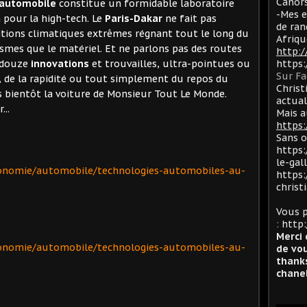
Cahors
automobile
constitue un formidable laboratoire
-Mes e
 pour la high-tech. Le
Paris-Dakar
ne fait pas
de ran
ditions climatiques extrêmes régnant tout le long du
Afriqu
smes que le matériel. Et ne parlons pas des routes
http:
c douze
innovations
et trouvailles, ultra-pointues ou
https
Sur F
e, de la rapidité ou tout simplement du repos du
Christ
ès bientôt la voiture de Monsieur Tout Le Monde.
actua
...
Mais a
https:
Sans 
https:
le-gal
onomie/automobile/technologies-automobiles-au-
https:
christ
Vous p
:
http:
Merci 
onomie/automobile/technologies-automobiles-au-
de vou
thanks
chanel