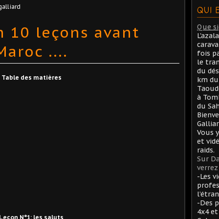
galliard
QUI 
n 10 leçons avant
Que sig
L'azal
carav
aroc ....
fois p
le tra
du dés
Table des matières
km du 
Taoude
à Tom
du Sah
Bienve
Gallia
Vous y
et vid
raids.
Sur Da
verrez 
-Les v
profes
l’étran
-Des p
4x4 et
Leçon N°1: les saluts