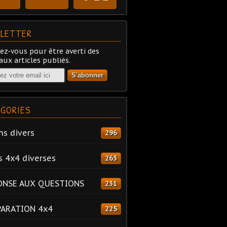
LETTER
z-vous pour être averti des
ux articles publiés.
GORIES
ns divers
296
s 4x4 diverses
263
ONSE AUX QUESTIONS
231
PARATION 4x4
225