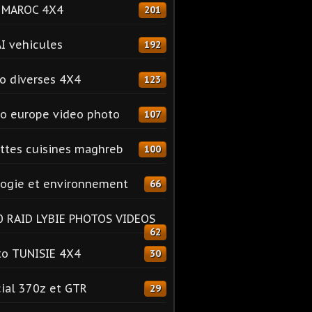
o MAROC 4X4
201
I vehicules
192
o diverses 4X4
123
o europe video photo
107
ttes cuisines maghreb
100
ogie et environnement
66
 RAID LYBIE PHOTOS VIDEOS
62
o TUNISIE 4X4
30
ial 370z et GTR
29