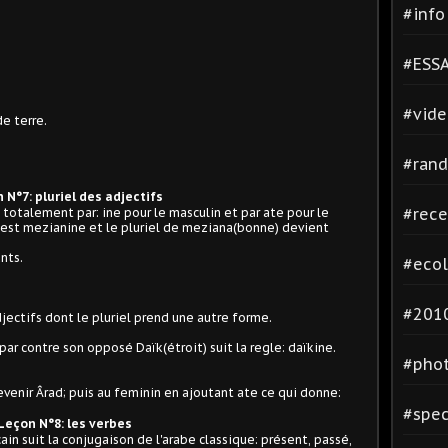
#inf
#ESSA
#vide
de terre.
#rand
 N°7: pluriel des adjectifs
#rece
i totalement par: ine pour le masculin et par ate pour le
) est mezianine et le pluriel de meziana(bonne) devient
nts.
#ecol
#2010
adjectifs dont le pluriel prend une autre forme.
par contre son opposé Daïk(étroit) suit la regle: daïkine.
#phot
evenir Ârad; puis au feminin en ajoutant ate ce qui donne:
#spec
Leçon N°8: les verbes
n suit la conjugaison de l'arabe classique: présent, passé,