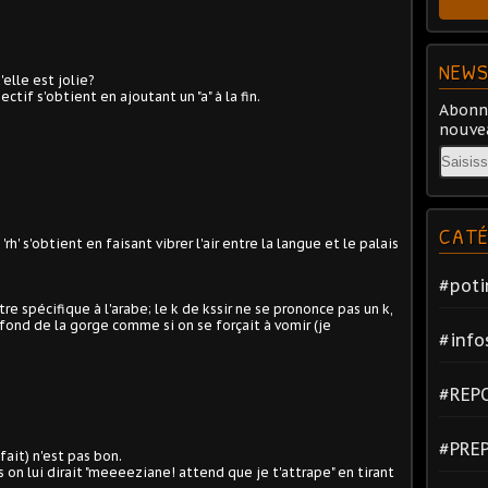
NEWS
elle est jolie?
ctif s'obtient en ajoutant un "a" à la fin.
Abonne
nouvea
Email
CATÉ
le 'rh' s'obtient en faisant vibrer l'air entre la langue et le palais
#poti
ttre spécifique à l'arabe; le k de kssir ne se prononce pas un k,
 fond de la gorge comme si on se forçait à vomir (je
#info
#REP
#PRE
fait) n'est pas bon.
 on lui dirait "meeeeziane! attend que je t'attrape" en tirant