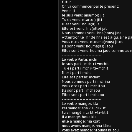
futur ...
On va commencer par le présent:
Venir: ji
Je suis venu: ana(moi) jit
Tu es venu: nta(toi) jiti
Il est venu: houa(il) ja
Elle est venu: hia(elle) jat
Nous sommes venu: hna(nous) jina
Attention le ''h'' de hna est aigu, à ne pas
Vous etes venu: ntouma(vous) jitou
Ils sont venu: houma(ils) jaou
Elles sont venu: houma jaou comme au m
---------------------------
Le verbe Partir: mchi
Je suis parti: mchi+t=mchit
Tu es parti: mchi+ti=mchiti
Il est parti: mcha
Elle est partie: mchat
Nous sommes parti: mchina
Vous etes parti: mchitou
Ils sont parti: mchaou
Elles sont parti: mchaou
---------------------------
Le verbe manger: kla
J'ai mangé: ana kli+t=klit
tu a mangé: nta kli+ti=kliti
il a mangé: houa kla
elle a mangé: hia klat
nous avons mangé: hna klina
vous avez mangé: ntouma klitou