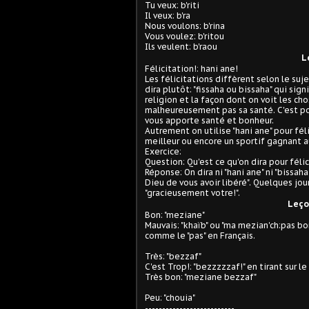
Tu veux: b'riti
Il veux: b'ra
Nous voulons: b'rina
Vous voulez: b'ritou
Ils veulent: b'raou
L
Félicitation!: hani ane!
Les félicitations diffèrent selon le suj
dira plutôt: "fissaha ou bissaha" qui sig
religion et la façon dont on voit les ch
malheureusement pas sa santé. C'est po
vous apporte santé et bonheur.
Autrement on utilise "hani ane" pour fél
meilleur ou encore un sportif gagnant 
Exercice:
Question: Qu'est ce qu'on dira pour fél
Réponse: On dira ni "hani ane" ni "bissa
Dieu de vous avoir libéré". Quelques jo
"gracieusement votre!".
Leço
Bon: "meziane"
Mauvais: "khaïb" ou "ma mezian'ch:pas bon
comme le "pas" en Français.
Très: "bezzaf"
C'est Trop!: "bezzzzzaf!" en tirant sur le "
Très bon: "meziane bezzaf"
Peu: "chouia"
--------------------------