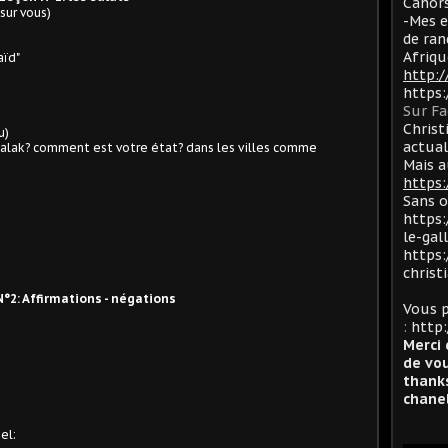
Cahors
sur vous)
-Mes e
de ran
Afriqu
aïd"
http:
https
Sur F
Christ
u)
actua
halak? comment est votre état? dans les villes comme
Mais a
https:
Sans 
https:
le-gal
https:
christ
°2: Affirmations - négations
Vous p
:
http:
Merci 
de vou
thanks
chanel
el: