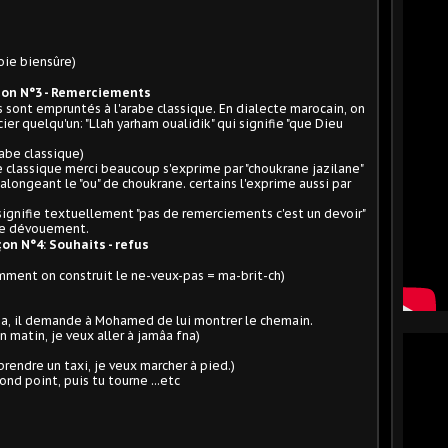
voie biensûre)
on N°3 - Remerciements
sont empruntés à l'arabe classique. En dialecte marocain, on
ier quelqu'un: "Llah yarham oualidik" qui signifie "que Dieu
abe classique)
 classique merci beaucoup s'exprime par "choukrane jazilane"
longeant le "ou" de choukrane. certains l'exprime aussi par
 signifie textuellement "pas de remerciements c'est un devoir"
 le dévouement.
on N°4: Souhaits - refus
omment on construit le ne-veux-pas = ma-brit-ch)
na, il demande à Mohamed de lui montrer le chemain.
bon matin, je veux aller à jamâa fna)
s prendre un taxi, je veux marcher à pied.)
ond point, puis tu tourne ...etc