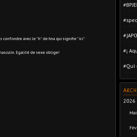
#BPJE
#spec
#jAPO
 confondre avec le ''h'' de hna qui signifie ''ici''
#¡ Aq
asculin. Egalité de sexe oblige!
#Qui 
ARCH
2026
Mai
Fév