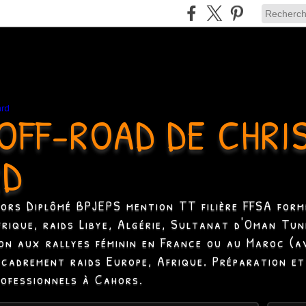
OFF-ROAD DE CHRI
RD
hors Diplômé BPJEPS mention TT filière FFSA formé
Afrique, raids Libye, Algérie, Sultanat d'Oman Tun
ion aux rallyes féminin en France ou au Maroc (a
ncadrement raids Europe, Afrique. Préparation et
rofessionnels à Cahors.