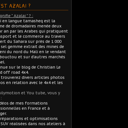
EST AZALAI ?
nifie " Azalai " ? :
aï en langue tamasheq est la
ane de dromadaires menée deux
ar an par les Arabes qui pratiquent
nsport et le commerce au travers
ert du Sahara sur près de 1 000
sel gemme extrait des mines de
ni du nord du Mali en le vendant
bouctou et sur d’autres marchés
el.
nue sur le blog de Christian Le
rd off road 4x4.
 trouverez divers articles photos
éos en relation avec le 4x4 et les
ilymotion et You tube, vous y
:
idéos de mes formations
sionnelles en France et à
ger.
réparations et optimisations
 SUV réalisées dans nos ateliers à