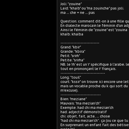
Joli: "zouine"
Laid: "khaïb" ou "ma zouinche" pas joli.
ma ... che = ne ... pas
Question: comment dit-on à une fille qu'
En dialecte marocain le féminin d'un adje
Ainsi le féminin de "zouine" est "zouina
khaïb: khaïba
---------------------------
Grand: "kbir"
Grande: "kbira"
Petit: "srirh"
Petite: "srirha"
NB: le 'rh' est un 'r' spécifique à l'arabe. 
tout en prononçant le 'r' français.
-------------------------------
Long: "touil"
court: "kssir" on trouve ici encore une le
mais un vocable proche du k qui sort du
m'excuse).
----------------------------
Bien: "meziane"
Mauvais: "ma mezian'ch"
Exemple: had chi ma mezian'ch
had: adjectif démonstratif
chi: objet, fait, acte, ... chose
"had chi ma mezian'ch" : ça (ou ce que tu 
En surprenant un enfant fait des bétises