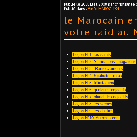
Publié le
20 Juillet 2008
par christian le 
Publié dans :
#info MAROC 4X4
le Marocain e
votre raid au M
Leçon N°1: les saluts
Leçon N°2: Affirmations - négations
Leçon N°3 - Remerciements
Leçon N°4: Souhaits - refus
Leçon N°5: félicitations
Leçon N°6: quelques adjectifs
Leçon N°7: pluriel des adjectifs
Leçon N°8: les verbes
Leçon N°9: les chiffres
Leçon N°10: Au restaurant