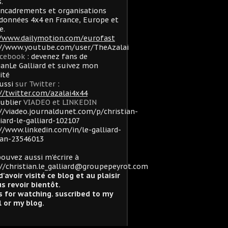
.
ncadrements et organisations
données 4x4 en France, Europe et
e.
//www.dailymotion.com/eurofast
://www.youtube.com/user/TheAzalai
acebook
: devenez fans de
ianLe Galliard et suivez mon
lité
ussi
sur Twitter
:
//twitter.com/azalai4x44
oublier
VIADEO et LINKEDIN
//viadeo.journaldunet.com/p/christian-
liard-le-galliard-102107
//www.linkedin.com/in/le-galliard-
ian-23546013
ouvez aussi m'écrire à
//christian.le_galliard@groupepeyrot.com
d'avoir visité ce blog et au plaisir
s revoir bientôt.
 for watching. suscribed to my
 or my blog.