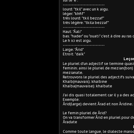
sur le "e".
----------------------------
lourd: "tkil" avec un k aigu.
léger: "khfif"
très lourd: "tkil bezzaf"
très légère: "tkila bezzaf"
----------------------------
Haut: "Âali"
bas: "hader" ou "ouati" c'est à dire au ras 
Le h ici est aigu.
----------------------------
Large: "Ârid"
Etroit: "daïk"
Leçon
Le pluriel d'un adjectif se termine quas
feminin; ainsi le pluriel de mezian(bon
mezianate.
Retrouvons le pluriel des adjectifs suiva
Khaïb(mauvais): khaïbine
Khaïba(mauvaise): khaïbate
J'ai dis quasi totalement car il y a des 
Exemple:
Ârid(large) devient Ârad et non Âridine; 
Le femin pluriel de Ârid?
On va transformer Ârid en pluriel pour d
Âradate
Comme toute langue, le dialecte marocai