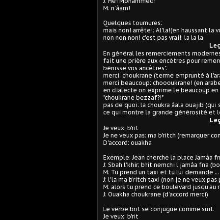
J: He! Mohammed!
M: n'âam!
Quelques tournures:
mais non! arrête!: Al'la!(en haussant la 
non non non! c'est pas vrai!: la la la
Leç
En général les remerciements modernes 
fait une prière aux encètres pour remerc
bénisse vos ancêtres".
merci: choukrane (terme emprunté à l'ar
merci beaucoup: choooukrane! (en arabe
en dialecte on exprime le beaucoup en a
"choukrane bezzaf?!"
pas de quoi: la choukra âala ouajib (qui
ce qui montre la grande générosité et
Leç
Je veux: b'rit
Je ne veux pas: ma b'ritch (remarquer c
D'accord: ouakha
Exemple: Jean cherche la place Jamâa f
J: Sbah l'khir; b'rit nemchi l'jamâa fna (
M: Tu prend un taxi et tu lui demande ...
J: l'la ma b'ritch taxi (non je ne veux pa
M: alors tu prend ce boulevard jusqu'au r
J: Ouakha choukrane (d'accord merci)
Le verbe brit se conjugue comme suit:
Je veux: b'rit