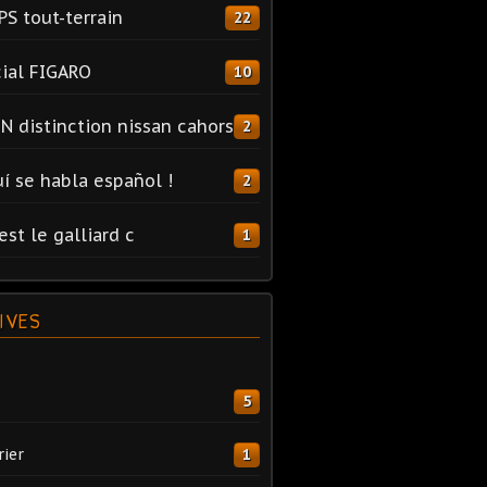
PS tout-terrain
22
ial FIGARO
10
N distinction nissan cahors
2
uí se habla español !
2
est le galliard c
1
IVES
5
rier
1