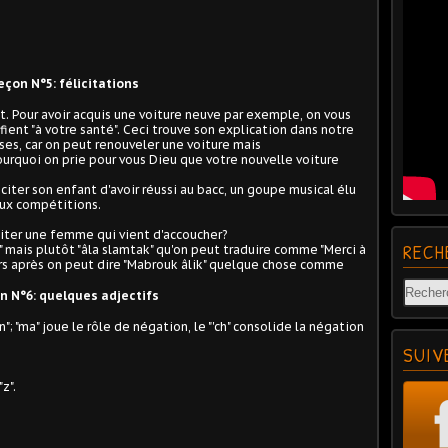
eçon N°5: félicitations
et. Pour avoir acquis une voiture neuve par exemple, on vous
nifient "à votre santé". Ceci trouve son explication dans notre
oses, car on peut renouveler une voiture mais
urquoi on prie pour vous Dieu que votre nouvelle voiture
iciter son enfant d'avoir réussi au bacc, un goupe musical élu
aux compétitions.
iciter une femme qui vient d'accoucher?
RECH
ha" mais plutôt "âla slamtak" qu'on peut traduire comme "Merci à
urs après on peut dire "Mabrouk âlik" quelque chose comme
n N°6: quelques adjectifs
"; "ma" joue le rôle de négation, le "'ch" consolide la négation
SUIV
z".