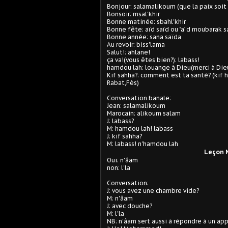
Bonjour: salamalikoum (que la paix soit 
Bonsoir: msal'khir
Bonne matinée: sbahl'khir
Bonne fête: aïd saïd ou "aïd moubarak s
Bonne année: sana saïda
Au revoir: biss'lama
Salut!: ahlane!
ça va!(vous êtes bien?): labass!
hamdou lah: louange à Dieu(merci à Die
Kif sahha?: comment est ta santé? (kif 
Rabat,Fès)
Conversation banale:
Jean: salamalikoum
Marocain: alikoum salam
J: labass?
M: hamdou lah! labass
J: kif sahha?
M: labass! n'hamdou lah
Leçon N
Oui: n'âam
non: l'la
Conversation:
J: vous avez une chambre vide?
M: n'âam
J: avec douche?
M: l'la
NB: n'âam sert aussi à répondre à un app