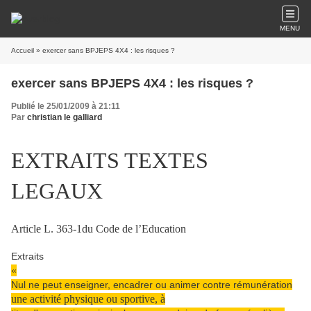
MENU
Accueil
» exercer sans BPJEPS 4X4 : les risques ?
exercer sans BPJEPS 4X4 : les risques ?
Publié le 25/01/2009 à 21:11
Par
christian le galliard
EXTRAITS TEXTES
LEGAUX
Article L. 363-1du Code de l’Education
Extraits
«
Nul ne peut enseigner, encadrer ou animer contre rémunération
une activité physique ou sportive, à