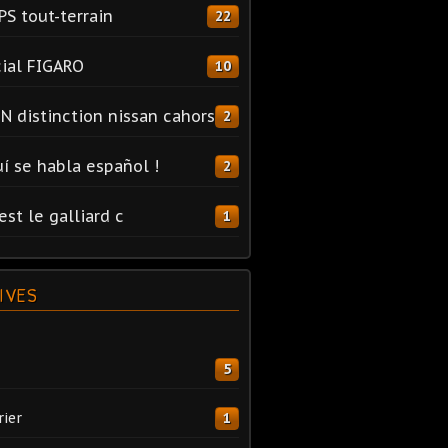
PS tout-terrain
22
ial FIGARO
10
N distinction nissan cahors
2
uí se habla español !
2
est le galliard c
1
IVES
5
rier
1