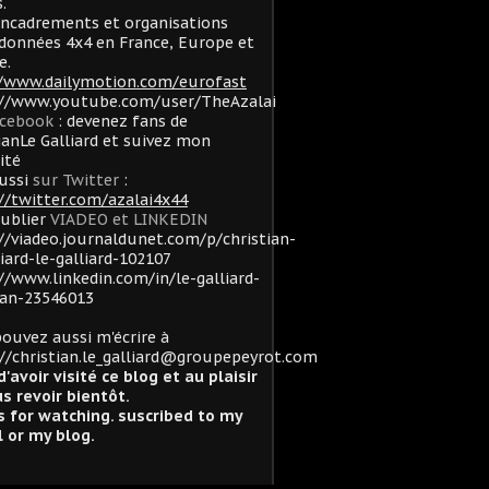
.
ncadrements et organisations
données 4x4 en France, Europe et
e.
//www.dailymotion.com/eurofast
://www.youtube.com/user/TheAzalai
acebook
: devenez fans de
ianLe Galliard et suivez mon
lité
ussi
sur Twitter
:
//twitter.com/azalai4x44
oublier
VIADEO et LINKEDIN
//viadeo.journaldunet.com/p/christian-
liard-le-galliard-102107
//www.linkedin.com/in/le-galliard-
ian-23546013
ouvez aussi m'écrire à
//christian.le_galliard@groupepeyrot.com
d'avoir visité ce blog et au plaisir
s revoir bientôt.
 for watching. suscribed to my
 or my blog.