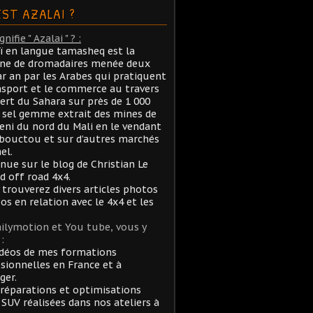
EST AZALAI ?
nifie " Azalai " ? :
aï en langue tamasheq est la
ane de dromadaires menée deux
ar an par les Arabes qui pratiquent
nsport et le commerce au travers
ert du Sahara sur près de 1 000
sel gemme extrait des mines de
ni du nord du Mali en le vendant
bouctou et sur d’autres marchés
el.
nue sur le blog de Christian Le
rd off road 4x4.
 trouverez divers articles photos
éos en relation avec le 4x4 et les
ilymotion et You tube, vous y
:
idéos de mes formations
sionnelles en France et à
ger.
réparations et optimisations
 SUV réalisées dans nos ateliers à