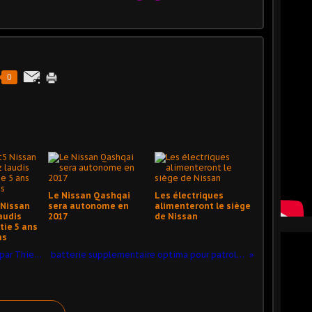
0
Le Nissan Qashqai
Les électriques
5 Nissan
sera autonome en
alimenteront le siège
audis
2017
de Nissan
tie 5 ans
ms
nissan GTR un article elogieux fourni par Thierry, merci à lui
batterie supplementaire optima pour patrol y61 en video