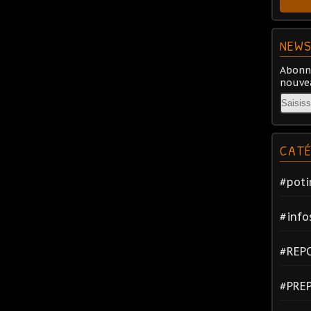
NEWS
Abonne
nouvea
Email
CATÉ
#poti
#info
#REP
#PRE