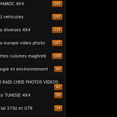
o MAROC 4X4
201
I vehicules
192
o diverses 4X4
123
o europe video photo
107
ttes cuisines maghreb
100
ogie et environnement
66
 RAID LYBIE PHOTOS VIDEOS
62
o TUNISIE 4X4
30
ial 370z et GTR
29