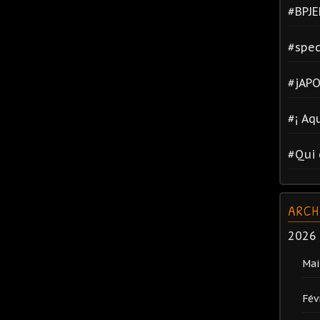
#BPJE
#spec
#jAPO
#¡ Aq
#Qui 
ARCH
2026
Mai
Fév