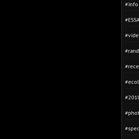
#inf
#ESSA
#vide
#rand
#rece
#ecol
#2010
#phot
#spec