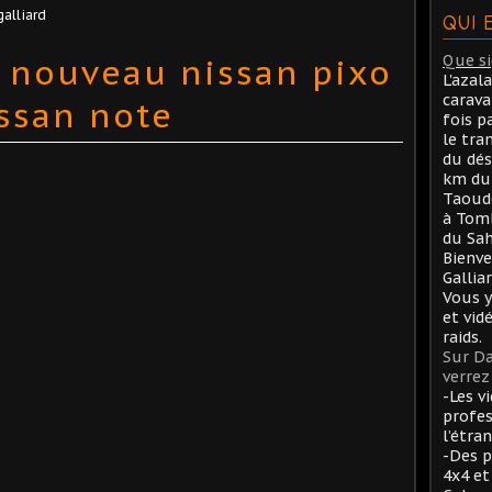
galliard
QUI 
u nouveau nissan pixo
Que sig
L'azal
carav
ssan note
fois p
le tra
du dés
km du 
Taoude
à Tom
du Sah
Bienve
Gallia
Vous y
et vid
raids.
Sur Da
verrez 
-Les v
profes
l’étran
-Des p
4x4 et