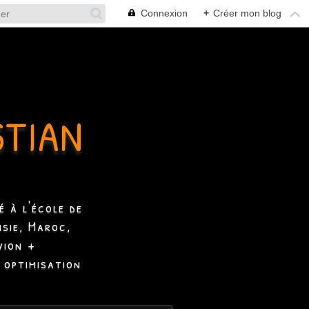
Connexion
+
Créer mon blog
STIAN
 à l'école de
isie, Maroc,
vion +
 optimisation