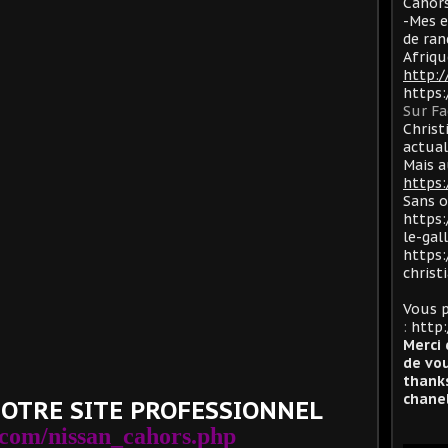
Cahors
-Mes e
de ran
Afriqu
http:
https
Sur F
Christ
actua
Mais a
https:
Sans 
https:
le-gal
https:
christ
Vous p
:
http:
Merci 
de vou
thanks
chanel
NOTRE SITE PROFESSIONNEL
com/nissan_cahors.php