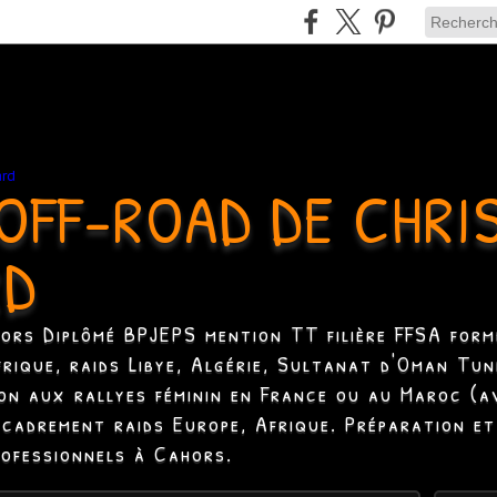
OFF-ROAD DE CHRI
RD
hors Diplômé BPJEPS mention TT filière FFSA formé
Afrique, raids Libye, Algérie, Sultanat d'Oman Tun
ion aux rallyes féminin en France ou au Maroc (a
ncadrement raids Europe, Afrique. Préparation et
rofessionnels à Cahors.