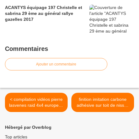
ACANTYS équipage 197 Christelle et
sabrina 29 ème au général rallye
gazelles 2017
Commentaires
Ajouter un commentaire
< compilation vidéos pierre
finition imitation carbone
lasvenes raid 4x4 europe et
adhésive sur toit de nissan
afrique
juke >
Hébergé par Overblog
Top articles