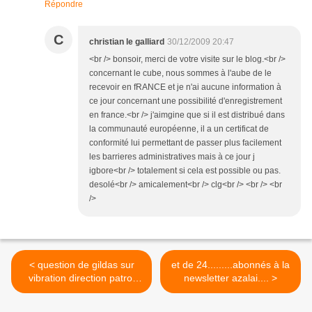
Répondre
C
christian le galliard
30/12/2009 20:47
<br /> bonsoir, merci de votre visite sur le blog.<br />
concernant le cube, nous sommes à l'aube de le
recevoir en fRANCE et je n'ai aucune information à
ce jour concernant une possibilité d'enregistrement
en france.<br /> j'aimgine que si il est distribué dans
la communauté européenne, il a un certificat de
conformité lui permettant de passer plus facilement
les barrieres administratives mais à ce jour j
igbore<br /> totalement si cela est possible ou pas.
desolé<br /> amicalement<br /> clg<br /> <br /> <br
/>
< question de gildas sur
et de 24.........abonnés à la
vibration direction patrol
newsletter azalai.... >
y61 long