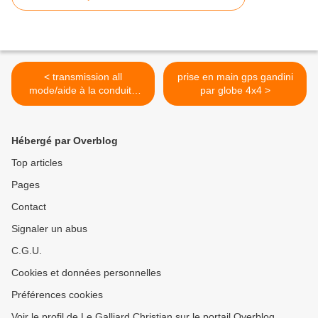
< transmission all
prise en main gps gandini
mode/aide à la conduite
par globe 4x4 >
juke chez nissan cahors
Hébergé par Overblog
Top articles
Pages
Contact
Signaler un abus
C.G.U.
Cookies et données personnelles
Préférences cookies
Voir le profil de Le Galliard Christian sur le portail Overblog