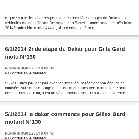
cliquez sur le lien ci-après pour voir les premières images du Dakar des
véhicules du team Nissan Dessoude http://www.teamdessoude.com/fr/dakar-
2014/photos.htm azalai 4x4 legalliard cahors informe
6/1/2014 2nde étape du Dakar pour Gille Gard
moto N°130
Publié le 06/01/2014 à 08:02
Par
christian le galliard
Suivez Gilles jour par jour avec les infos récupérées par son épouse et
diffusées sur son site Bonjour a tous J'ai eu Gilles vers minuit trente pour
nous (20h30 pour lui) il est arrivé au Bivouac vers 17h30/18h les derniers
220kms de liaison on été longs...
5/1/2014 le dakar commence pour Gilles Gard
motard N°130
Publié le 05/01/2014 à 09:47
Par
christian le galliard