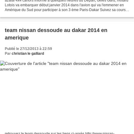
azalai 4x4 cahors informe à quelques heures du Départ, Gilles Gard, motard
Lotois va embarquer début janvier 2014 dans l'avion qui va l'emmener en
Amérique du Sud pour participer à son 3 ème Paris-Dakar Suivez sa course
sur son site http://www.teamgard.fr/...
team nissan dessoude au dakar 2014 en
amerique
Publié le 27/12/2013 à 22:59
Par
christian le galliard
retrouvez le team dessoude sur les liens ci-après http://www.nissan-