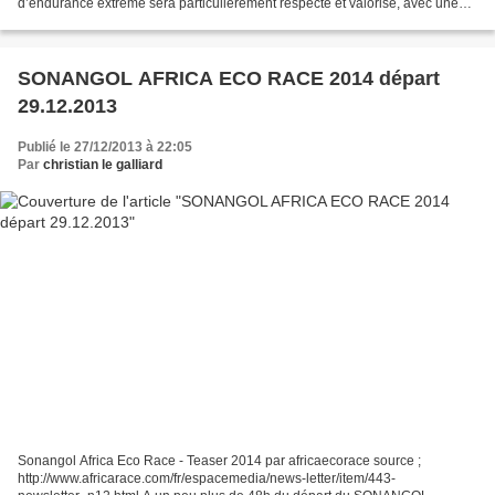
d’endurance extrême sera particulièrement respecté et valorisé, avec une
distance totale en spéciale...
SONANGOL AFRICA ECO RACE 2014 départ
29.12.2013
Publié le 27/12/2013 à 22:05
Par
christian le galliard
Sonangol Africa Eco Race - Teaser 2014 par africaecorace source ;
http://www.africarace.com/fr/espacemedia/news-letter/item/443-