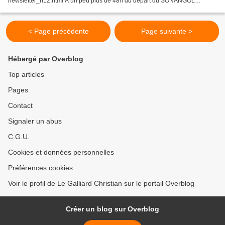
newsletter_n12.html A un peu plus de 48h du départ du SONANGOL
AFRICA ECO RACE ® qui se déroulera le dimanche 29 décembre 2013...
< Page précédente
Page suivante >
Hébergé par Overblog
Top articles
Pages
Contact
Signaler un abus
C.G.U.
Cookies et données personnelles
Préférences cookies
Voir le profil de Le Galliard Christian sur le portail Overblog
Créer un blog sur Overblog