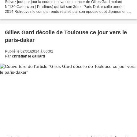
Suivez jour par jour la course qui va commencer de Gilles Gard motard
N°130 Cadurcien ( Pradines) qui fait son 3éme Paris Dakar cette année
2014 Retrouvez le compte rendu réalisé par son épouse quotidiennement
sur son site Bonjour à toutes et à tous,...
Gilles Gard décolle de Toulouse ce jour vers le
paris-dakar
Publié le 02/01/2014 à 00:01
Par
christian le galliard