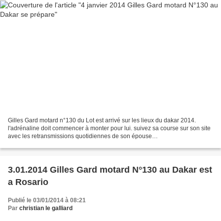
Gilles Gard motard n°130 du Lot est arrivé sur les lieux du dakar 2014.
l'adrénaline doit commencer à monter pour lui. suivez sa course sur son site
avec les retransmissions quotidiennes de son épouse
http://www.teamgard.fr/archives/3023 Il est 1h09 chez...
3.01.2014 Gilles Gard motard N°130 au Dakar est
a Rosario
Publié le 03/01/2014 à 08:21
Par
christian le galliard