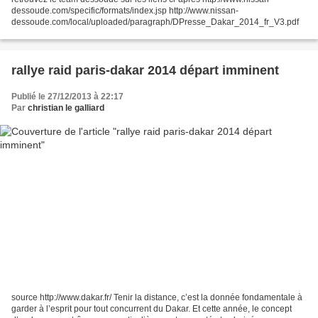
dessoude.com/specific/formats/index.jsp http://www.nissan-
dessoude.com/local/uploaded/paragraph/DPresse_Dakar_2014_fr_V3.pdf
rallye raid paris-dakar 2014 départ imminent
Publié le 27/12/2013 à 22:17
Par
christian le galliard
source http://www.dakar.fr/ Tenir la distance, c’est la donnée fondamentale à
garder à l’esprit pour tout concurrent du Dakar. Et cette année, le concept