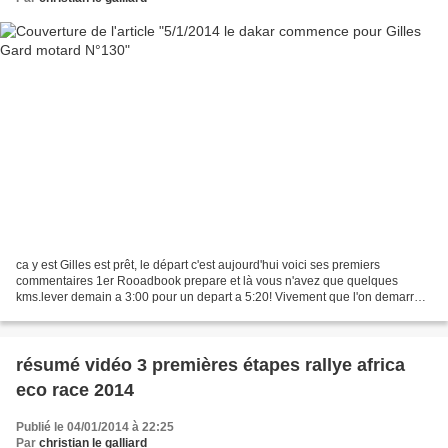
ca y est Gilles est prêt, le départ c'est aujourd'hui voici ses premiers
commentaires 1er Rooadbook prepare et là vous n'avez que quelques
kms.lever demain a 3:00 pour un depart a 5:20! Vivement que l'on demarre
car ces trois jours ont ete epuisants!...
résumé vidéo 3 premières étapes rallye africa
eco race 2014
Publié le 04/01/2014 à 22:25
Par
christian le galliard