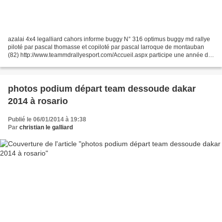
azalai 4x4 legalliard cahors informe buggy N° 316 optimus buggy md rallye
piloté par pascal thomasse et copiloté par pascal larroque de montauban
(82) http://www.teammdrallyesport.com/Accueil.aspx participe une année de
plus au Dakar en Amérique du sud....
photos podium départ team dessoude dakar
2014 à rosario
Publié le 06/01/2014 à 19:38
Par
christian le galliard