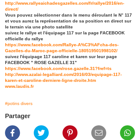
http://www.rallyeaichadesgazelles.com/fr/rallye/2016/en-
direct/
Vous pouvez sélectionner dans le menu déroulant le N° 117
et vous aurez la représentation de sa position en direct sur
le terrain via une photo satellite
suivez le rallye et l'équipage 117 sur la page FACEBOOK
officielle du rallye
https://www.facebook.com/Rallye-A%C3%AFcha-des-
Gazelles-du-Maroc-page-officielle-180519501998102/
suivez l'équipage 117 caroline et karen sur leur page
FACEBOOK " ROSE GAZELLE 31"
https://www.facebook.com/rose.gazelle.31?fref=ts
http://www.azalai-legalliard.com/2016/03/equipage-117-
karen-et-caroline-derniere-ligne-droite.htm
www.laudis.fr
#potins divers
Partager