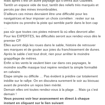
Mais après c'est un autre paysage qui s'offrira aux Gazelles.
Tantôt un espace vide de tout, tantôt des reliefs très marqués et
percés par des mines innombrables.
D'ailleurs ces mines devraient être une difficulté pour les
navigatrices et leur imposer un choix cornélien : rester sur sa
trajectoire ou prendre la piste qui semble partir dans le bon cap
…
pas sûr que toutes ces pistes mènent là où elles devront aller.
Pour les EXPERTES, les difficultés seront aux rendez-vous dès le
premier CP.
Elles auront déjà les roues dans le sable, histoire de retrouver
ses marques et de gouter aux joies du franchissement de dunes.
Après le sable c'est tout droit, rien pour arrêter le moindre
grappillage de mètres.
Enfin si les vents le veulent bien car dans ces paysages, le
moindre souffle masque tout repère rendant la simple formalité
en calvaire.
Etape simple ou difficile … Pas évident à prédire car totalement
inédite sur le rallye. On en discutera surement le soir au bivouac
avant de prendre un repos bien mérité.
Demain elles ont toutes rendez-vous à la plage … Mais ça c'est
demain !
Vous pouvez voir leur avancement en direct à chaque
instant en cliquant sur le lien suivant