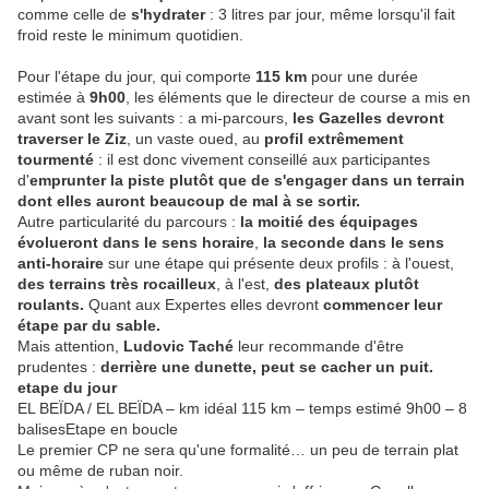
comme celle de
s'hydrater
: 3 litres par jour, même lorsqu'il fait
froid reste le minimum quotidien.
Pour l'étape du jour, qui comporte
115 km
pour une durée
estimée à
9h00
, les éléments que le directeur de course a mis en
avant sont les suivants : a mi-parcours,
les Gazelles devront
traverser le Ziz
, un vaste oued, au
profil extrêmement
tourmenté
: il est donc vivement conseillé aux participantes
d'
emprunter la piste plutôt que de s'engager dans un terrain
dont elles auront beaucoup de mal à se sortir.
Autre particularité du parcours :
la moitié des équipages
évolueront dans le sens horaire
,
la seconde dans le sens
anti-horaire
sur une étape qui présente deux profils : à l'ouest,
des terrains très rocailleux
, à l'est,
des plateaux plutôt
roulants.
Quant aux Expertes elles devront
commencer leur
étape par du sable.
Mais attention,
Ludovic Taché
leur recommande d'être
prudentes :
derrière une dunette, peut se cacher un puit.
etape du jour
EL BEÏDA / EL BEÏDA – km idéal 115 km – temps estimé 9h00 – 8
balisesEtape en boucle
Le premier CP ne sera qu'une formalité… un peu de terrain plat
ou même de ruban noir.