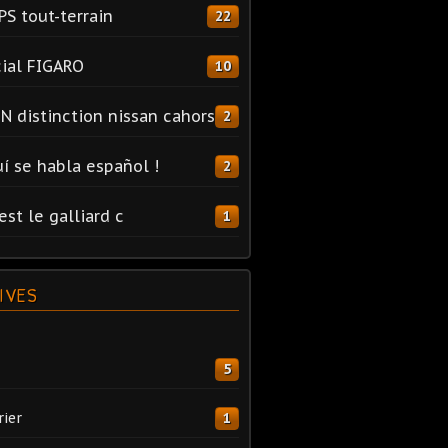
PS tout-terrain
22
ial FIGARO
10
N distinction nissan cahors
2
uí se habla español !
2
est le galliard c
1
IVES
5
rier
1