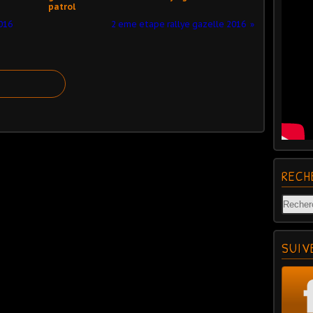
patrol
016
2 eme etape rallye gazelle 2016
RECH
SUIV