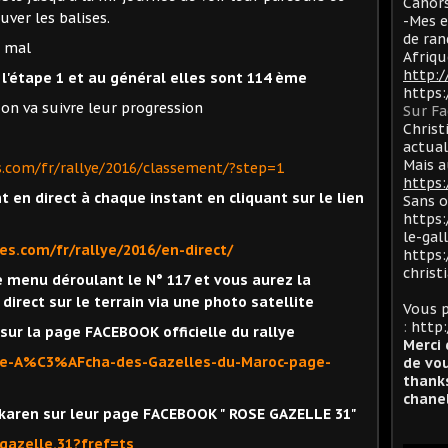
Cahors
uver les balises.
-Mes e
de ran
p mal
Afriqu
http:
 l'étape 1 et au général elles sont 114 ème
https
 on va suivre leur progression
Sur F
Christ
actua
Mais a
s.com/fr/rallye/2016/classement/?step=1
https:
 en direct à chaque instant en cliquant sur le lien
Sans 
https:
le-gal
es.com/fr/rallye/2016/en-direct/
https:
christ
 menu déroulant le N° 117 et vous aurez la
direct sur le terrain via une photo satellite
Vous p
:
http:
 sur la page FACEBOOK officielle du rallye
Merci 
ye-A%C3%AFcha-des-Gazelles-du-Maroc-page-
de vou
thanks
chanel
t karen sur leur page FACEBOOK " ROSE GAZELLE 31"
gazelle.31?fref=ts