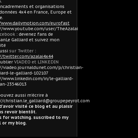
.
ncadrements et organisations
données 4x4 en France, Europe et
e.
//www.dailymotion.com/eurofast
://www.youtube.com/user/TheAzalai
acebook
: devenez fans de
ianLe Galliard et suivez mon
lité
ussi
sur Twitter
:
//twitter.com/azalai4x44
oublier
VIADEO et LINKEDIN
//viadeo.journaldunet.com/p/christian-
liard-le-galliard-102107
//www.linkedin.com/in/le-galliard-
ian-23546013
ouvez aussi m'écrire à
//christian.le_galliard@groupepeyrot.com
d'avoir visité ce blog et au plaisir
s revoir bientôt.
 for watching. suscribed to my
 or my blog.