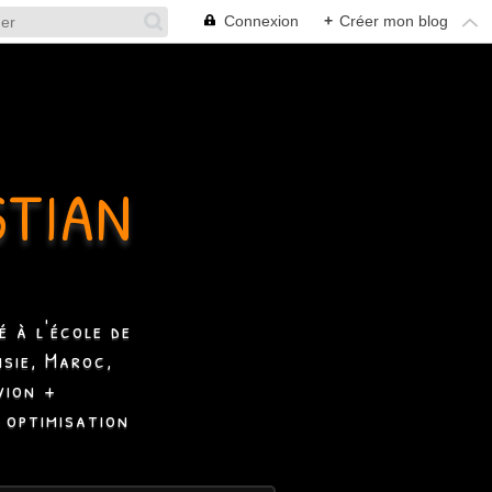
Connexion
+
Créer mon blog
STIAN
 à l'école de
isie, Maroc,
vion +
 optimisation