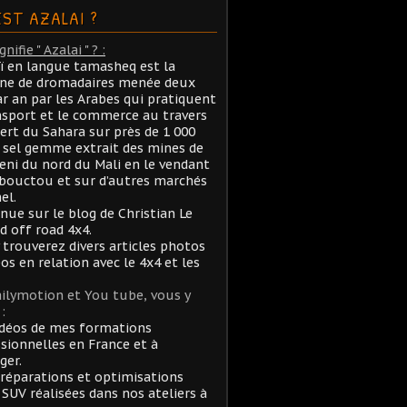
EST AZALAI ?
nifie " Azalai " ? :
aï en langue tamasheq est la
ane de dromadaires menée deux
ar an par les Arabes qui pratiquent
nsport et le commerce au travers
ert du Sahara sur près de 1 000
sel gemme extrait des mines de
ni du nord du Mali en le vendant
bouctou et sur d’autres marchés
el.
nue sur le blog de Christian Le
rd off road 4x4.
 trouverez divers articles photos
éos en relation avec le 4x4 et les
ilymotion et You tube, vous y
:
idéos de mes formations
sionnelles en France et à
ger.
réparations et optimisations
 SUV réalisées dans nos ateliers à