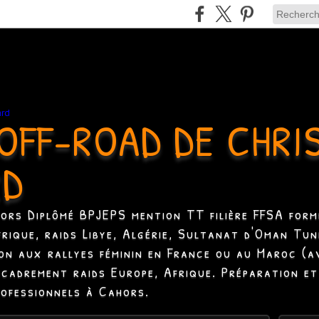
OFF-ROAD DE CHRI
RD
hors Diplômé BPJEPS mention TT filière FFSA formé
Afrique, raids Libye, Algérie, Sultanat d'Oman Tun
ion aux rallyes féminin en France ou au Maroc (a
ncadrement raids Europe, Afrique. Préparation et
rofessionnels à Cahors.