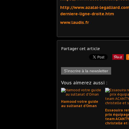
http://www.azalai-legalliard.co
derniere-ligne-droite.htm
www.laudis.fr
Partager cet article
S'inscrire à la newsletter
Vous aimerez aussi :
Hamood votre guide
au sultanat d'Oman
Essaouira re
prix équipag
team ACANT
christelle et