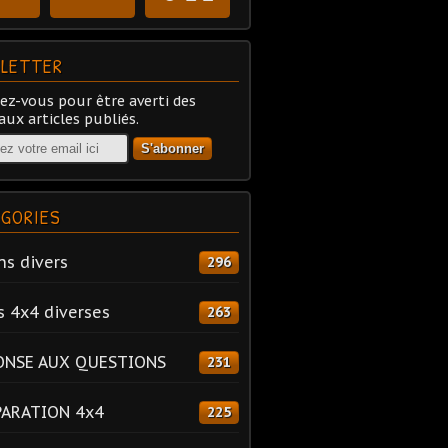
LETTER
z-vous pour être averti des
ux articles publiés.
GORIES
ns divers
296
s 4x4 diverses
263
ONSE AUX QUESTIONS
231
PARATION 4x4
225