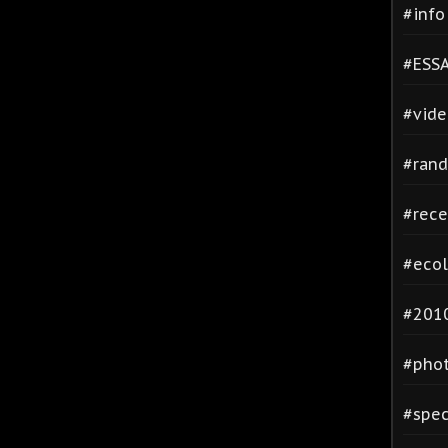
#inf
#ESSA
#vide
#rand
#rece
#ecol
#2010
#phot
#spec