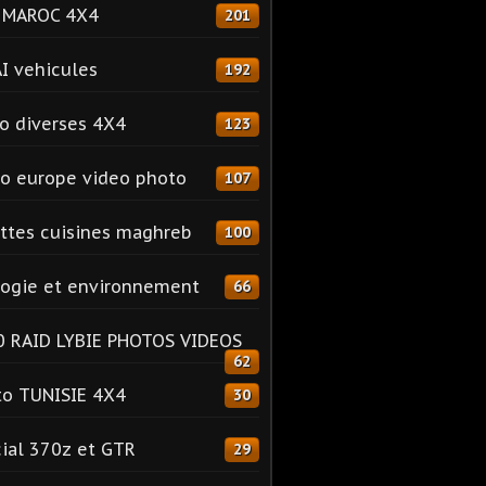
o MAROC 4X4
201
I vehicules
192
o diverses 4X4
123
o europe video photo
107
ttes cuisines maghreb
100
ogie et environnement
66
 RAID LYBIE PHOTOS VIDEOS
62
o TUNISIE 4X4
30
ial 370z et GTR
29