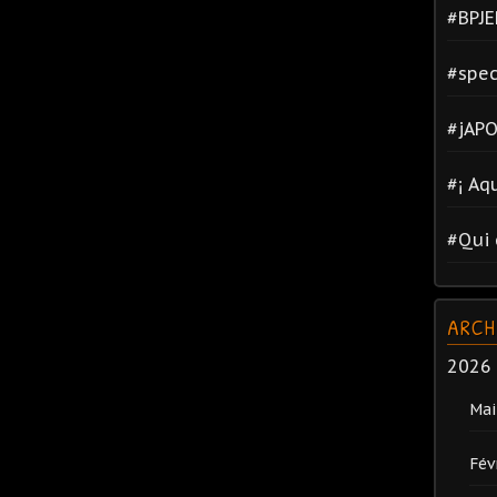
#BPJE
#spec
#jAPO
#¡ Aq
#Qui 
ARCH
2026
Mai
Fév