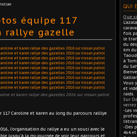
ristian
QUI 
tos équipe 117
Que sig
L'azal
carav
 rallye gazelle
fois p
le tra
du dés
km du 
Taoude
à Tom
du Sah
Bienve
Gallia
Vous y
et vid
raids.
ine et karen rallye des gazelles 2016 sur nissan patrol
Sur Da
verrez 
-Les v
 117 Caroline et karen au long du parcours ralllye
profes
l’étran
-Des p
016, l'organisation du rallye a eu un souci avec le
4x4 et
ible jusqu'à la mi-journée de voir leur parcours et