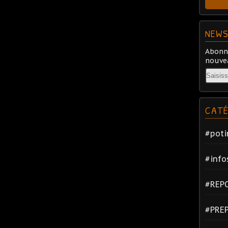
NEWS
Abonne
nouvea
Email
CATÉ
#poti
#info
#REP
#PRE