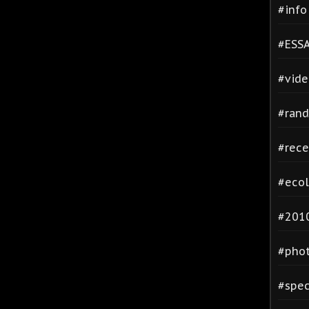
#inf
#ESSA
#vide
#rand
#rece
#ecol
#2010
#phot
#spec