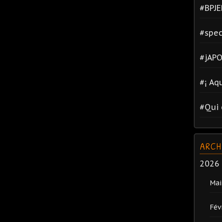
#BPJE
#spec
#jAPO
#¡ Aq
#Qui 
ARCH
2026
Mai
Fév