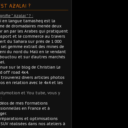
EST AZALAI ?
nifie " Azalai " ? :
aï en langue tamasheq est la
ane de dromadaires menée deux
ar an par les Arabes qui pratiquent
nsport et le commerce au travers
ert du Sahara sur près de 1 000
sel gemme extrait des mines de
ni du nord du Mali en le vendant
bouctou et sur d’autres marchés
el.
nue sur le blog de Christian Le
rd off road 4x4.
 trouverez divers articles photos
éos en relation avec le 4x4 et les
ilymotion et You tube, vous y
:
idéos de mes formations
sionnelles en France et à
ger.
réparations et optimisations
 SUV réalisées dans nos ateliers à