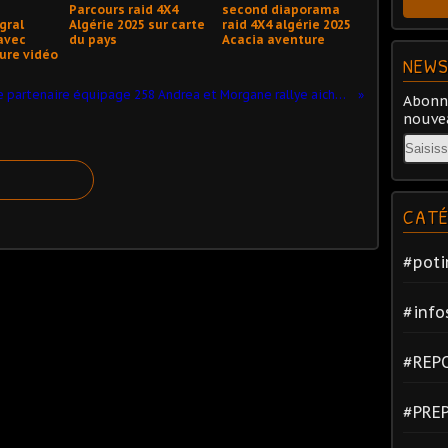
Parcours raid 4X4
second diaporama
gral
Algérie 2025 sur carte
raid 4X4 algérie 2025
avec
du pays
Acacia aventure
ure vidéo
NEWS
journée partenaire équipage 258 Andrea et Morgane rallye aicha des gazelles
Abonne
nouvea
Email
CATÉ
#poti
#info
#REP
#PRE