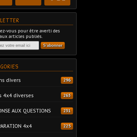
LETTER
z-vous pour être averti des
ux articles publiés.
GORIES
ns divers
296
s 4x4 diverses
263
ONSE AUX QUESTIONS
231
PARATION 4x4
225