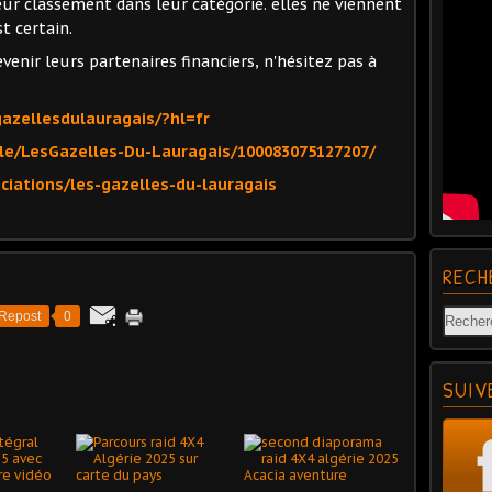
eur classement dans leur catégorie. elles ne viennent
st certain.
evenir leurs partenaires financiers, n'hésitez pas à
azellesdulauragais/?hl=fr
e/LesGazelles-Du-Lauragais/100083075127207/
iations/les-gazelles-du-lauragais
RECH
Repost
0
SUIV