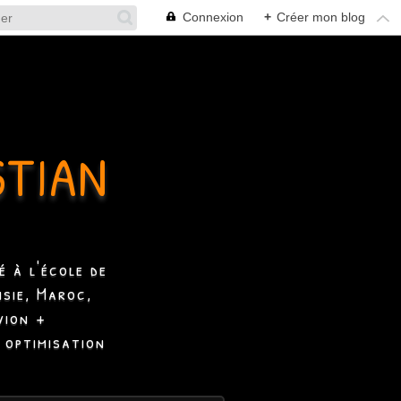
Connexion
+
Créer mon blog
STIAN
 à l'école de
isie, Maroc,
vion +
 optimisation