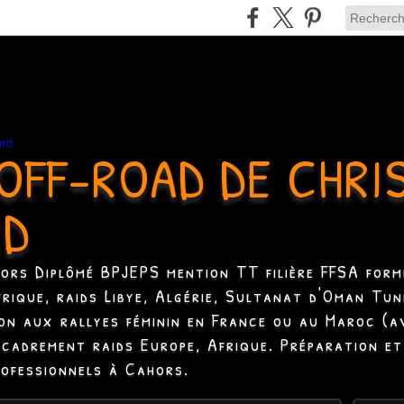
OFF-ROAD DE CHRI
RD
hors Diplômé BPJEPS mention TT filière FFSA formé
Afrique, raids Libye, Algérie, Sultanat d'Oman Tun
ion aux rallyes féminin en France ou au Maroc (a
ncadrement raids Europe, Afrique. Préparation et
rofessionnels à Cahors.