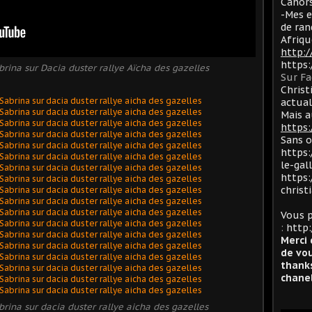
Cahors
-Mes e
de ran
Afriqu
http:
https
rina sur Dacia duster rallye Aïcha des gazelles
Sur F
Christ
actua
Mais a
https:
Sans 
https:
le-gal
https:
christ
Vous p
:
http:
Merci 
de vou
thanks
chanel
rina sur dacia duster rallye aicha des gazelles