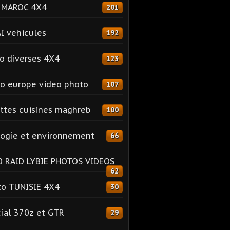
o MAROC 4X4
201
I vehicules
192
o diverses 4X4
123
o europe video photo
107
ttes cuisines maghreb
100
ogie et environnement
66
 RAID LYBIE PHOTOS VIDEOS
62
o TUNISIE 4X4
30
ial 370z et GTR
29