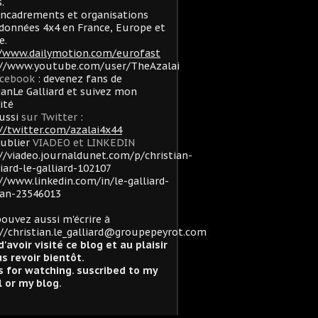
.
ncadrements et organisations
données 4x4 en France, Europe et
e.
//www.dailymotion.com/eurofast
://www.youtube.com/user/TheAzalai
acebook
: devenez fans de
ianLe Galliard et suivez mon
lité
ussi
sur Twitter
:
//twitter.com/azalai4x44
oublier
VIADEO et LINKEDIN
//viadeo.journaldunet.com/p/christian-
liard-le-galliard-102107
//www.linkedin.com/in/le-galliard-
ian-23546013
ouvez aussi m'écrire à
//christian.le_galliard@groupepeyrot.com
d'avoir visité ce blog et au plaisir
s revoir bientôt.
 for watching. suscribed to my
 or my blog.