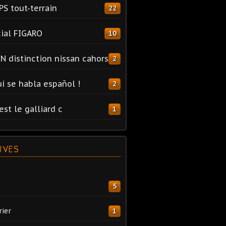
PS tout-terrain
22
ial FIGARO
10
N distinction nissan cahors
2
uí se habla español !
2
est le galliard c
1
IVES
5
rier
1