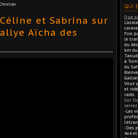
Christian
QUI 
Céline et Sabrina sur
Que sig
L'azal
carav
allye Aïcha des
fois p
le tra
du dés
km du 
Taoude
à Tom
du Sah
Bienve
Gallia
Vous y
et vid
raids.
Sur Da
verrez 
-Les v
profes
l’étran
-Des p
4x4 et