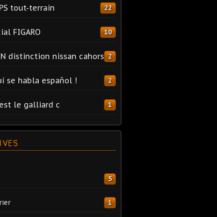
PS tout-terrain
22
ial FIGARO
10
N distinction nissan cahors
2
uí se habla español !
2
est le galliard c
1
IVES
5
rier
1