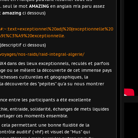
... seul le mot
AMAZING
en anglais m'a paru assez
t
amazing
ci dessous)
l#:~:text=exceptionnel%20adj%20(exceptionnelle%20
9t%C3%A9%20exceptionnelle.
 (descriptif ci dessous)
yages/nos-raids/raid-integral-algerie/
X4 dans des lieux exceptionnels, reculés et parfois
oyage ou se mêlent la découverte de cet immense pays
 richesses culturelles et géographiques, la
la découverte des "pépites" qu'a su nous montrer
nce entre les participants a été excellente
ie, entraide, solidarité, échanges de mets liquides
e partager ces moments ensemble.
, cela permettant une bonne fluidité de la
trôle auditif ( vhf) et visuel de "Mus" qui