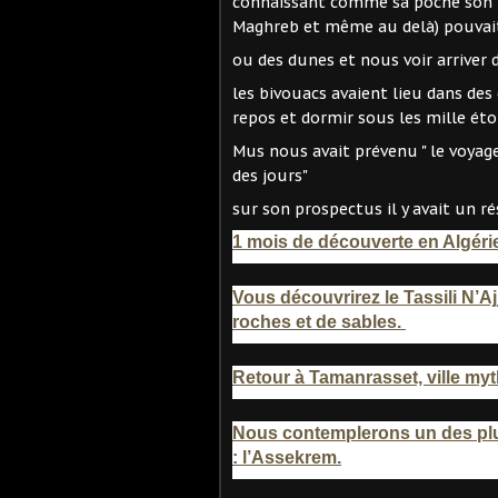
connaissant comme sa poche son pa
Maghreb et même au delà) pouvai
ou des dunes et nous voir arriver d
les bivouacs avaient lieu dans des
repos et dormir sous les mille étoi
Mus nous avait prévenu " le voyag
des jours"
sur son prospectus il y avait un r
1 mois de découverte en Algéri
Vous découvrirez le Tassili N’A
roches et de sables.
Retour à Tamanrasset, ville myt
Nous contemplerons un des plus
: l’Assekrem.