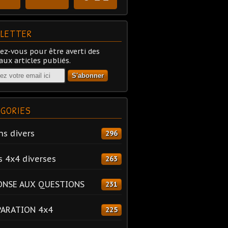
LETTER
z-vous pour être averti des
ux articles publiés.
GORIES
ns divers
296
s 4x4 diverses
263
ONSE AUX QUESTIONS
231
PARATION 4x4
225