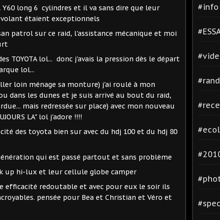
#inf
 Y60 long 6 cylindres et il va sans dire que leur
 volant étaient exceptionnels
#ESSA
issan patrol sur ce raid, l'assistance mécanique et moi
urt
#vide
es TOYOTA lol... donc j'avais la pression dès le départ
rque lol...
#rand
 aller loin ménage sa monture) j'ai roulé à mon
ou dans les dunes et je suis arrivé au bout du raid,
#rece
tordue... mais redressée sur place) avec mon nouveau
URS LA" lol j'adore !!!!
#ecol
cacité des toyota bien sur avec du hdj 100 et du hdj 80
#2010
génération qui est passé partout et sans problème
ck up hi-lux et leur cellule globe camper
#phot
 efficacité redoutable et avec pour eux le soir ils
croyables. pensée pour Bea et Christian et Véro et
#spec