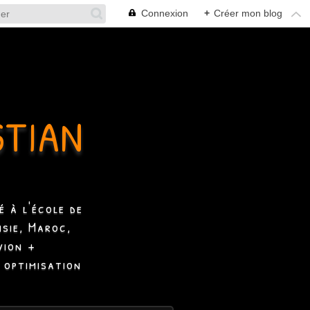
Connexion
+
Créer mon blog
STIAN
 à l'école de
isie, Maroc,
vion +
 optimisation