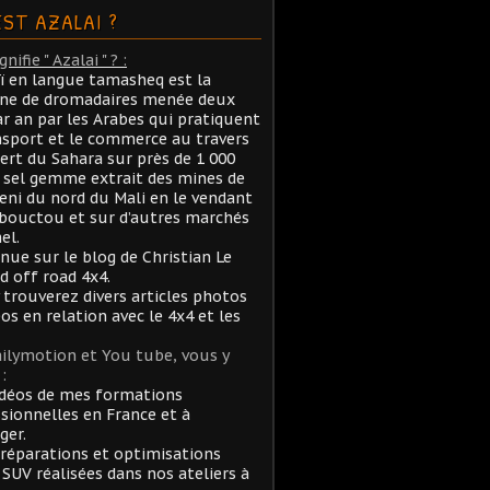
EST AZALAI ?
nifie " Azalai " ? :
aï en langue tamasheq est la
ane de dromadaires menée deux
ar an par les Arabes qui pratiquent
nsport et le commerce au travers
ert du Sahara sur près de 1 000
sel gemme extrait des mines de
ni du nord du Mali en le vendant
bouctou et sur d’autres marchés
el.
nue sur le blog de Christian Le
rd off road 4x4.
 trouverez divers articles photos
éos en relation avec le 4x4 et les
ilymotion et You tube, vous y
:
idéos de mes formations
sionnelles en France et à
ger.
réparations et optimisations
 SUV réalisées dans nos ateliers à