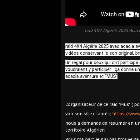
raid 4X4 Algérie 2025 Acac
raid 4X4 Algérie 2025 avec acacia a
vidéos conservant le son original, b
Un régal pour ceux qui ont participé
voudraient y participer . ça donne u
acacia aventure et "MUS"
L'organisateur de ce raid "Mus" ( pour
voir son site ci après:
https://www
nous a demandé de résumer en un 
territoire Algérien
Pour ma part je n'ai pas trouvé d