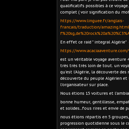
qualificatifs possibles à ce voyage
complet ( voir signification du mo
https://www.linguee.fr/anglais-
francais/traduction/amazing.htm
f%20sg,de%20rock%20a%20%C3%A
En effet ce raid " integral Algérie"
https://www.acaciaaventure.com/vo
est un véritable voyage aventure 4
très très très loin de tout. un v
qu'est l'Algérie, la découverte des
découverte du peuple Algérien et 
l'organisateur sur place.
Nous étions 15 voitures et l'ambia
bonne humeur, gentillesse, empath
et solides...fous rires et envie d
nous étions répartis en 5 groupes
progression quotidienne sous le con