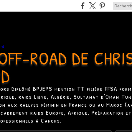
OFF-ROAD DE CHRI
RD
hors Diplômé BPJEPS mention TT filière FFSA formé
Afrique, raids Libye, Algérie, Sultanat d'Oman Tun
ion aux rallyes féminin en France ou au Maroc (a
ncadrement raids Europe, Afrique. Préparation et
rofessionnels à Cahors.