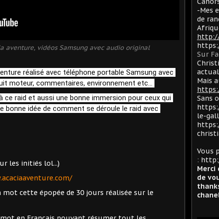
Cahors
-Mes e
de ran
Afriqu
http:
https
ia aventure, vidéos Samsung avec audio original
Sur F
Christ
actua
venture
réalisé avec téléphone portable Samsung avec 
Mais a
ruit moteur, commentaires, environnement etc...
https:
 à ce raid et aussi une bonne immersion pour ceux qui 
Sans 
https:
ne bonne idée de comment se déroule le raid avec 
le-gal
https:
christ
Vous p
:
http:
 les initiés lol...)
Merci 
de vou
.acaciaaventure.com/
thanks
mot cette épopée de 30 jours réalisée sur le
chanel
e mot en Français pouvant résumer tout les