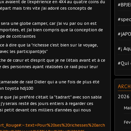
ux avaient de l'expérience en 4X4 au quatre coins du
#BPJE
épart mais très vite j'ai adoré ces concepts de
#spec
a sera une globe camper, car j'ai vu par ou on est
portées, et j'ai bien compris que la conception de
#jAPO
pe de contraintes
e à dire que la "richesse c'est bien sur le voyage,
#¡ Aq
vec les participant(e)s"
che de cœur et d'esprit que je ne l'étais avant et à ce
#Qui 
e des personnes ayant réalisées ce raid pour leur
marade de raid Didier qui a une fois de plus été
ARCH
n toyota hdj100
2026
e que j'ai préféré c'était la "tadrart" avec son sable
j'y serais resté des jours entiers à regarder ces
Mai
si petit devant ces milliers d'années qui nous
Fév
drart_Rouge#:~:text=Pour%20ses%20richesses%20arch