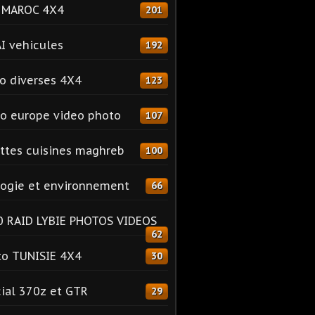
o MAROC 4X4
201
I vehicules
192
o diverses 4X4
123
o europe video photo
107
ttes cuisines maghreb
100
ogie et environnement
66
 RAID LYBIE PHOTOS VIDEOS
62
o TUNISIE 4X4
30
ial 370z et GTR
29