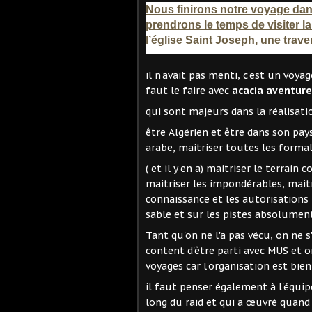
Nous finirons notre voyage dan
prendrons le temps de visiter l
l’église Saint Joseph, une trav
il n'avait pas menti, c'est un voyag
faut le faire avec
acacia aventure
qui sont majeurs dans la réalisat
être Algérien et être dans son pay
arabe, maitriser toutes les formal
( et il y en a) maitriser le terrai
maitriser les impondérables, maitr
connaissance et les autorisations 
sable et sur les pistes absolument
Tant qu'on ne l'a pas vécu, on ne 
content d'être parti avec MUS et on
voyages car l'organisation est bien
il faut penser également à l'équi
long du raid et qui a œuvré quand 