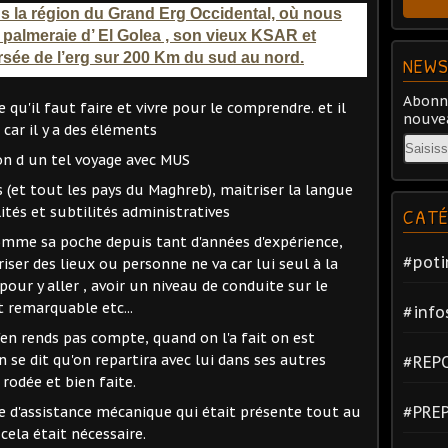
s la région du Grand Erg Occidental, où nous
a palmeraie d’ El Golea , son vieux KSAR et
ersée de l’erg sur 200 Km du sud au nord.
NEWS
Abonne
e qu'il faut faire et vivre pour le comprendre. et il
nouvea
car il y a des éléments
Email
ion d un tel voyage avec MUS
s (et tout les pays du Maghreb), maitriser la langue
ités et subtilités administratives
CATÉ
n comme sa poche depuis tant d'années d'expérience,
#poti
iser des lieux ou personne ne va car lui seul à la
pour y aller , avoir un niveau de conduite sur le
 remarquable etc...
#info
s'en rends pas compte, quand on l'a fait on est
 se dit qu'on repartira avec lui dans ses autres
#REP
 rodée et bien faite.
#PRE
pe d'assistance mécanique qui était présente tout au
cela était nécessaire.