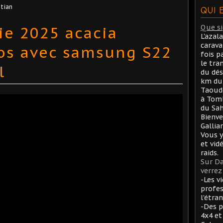
stian
QUI 
ie 2025 acacia
Que sig
L'azal
carav
os avec samsung S22
fois p
le tra
l
du dés
km du 
Taoude
à Tom
du Sah
Bienve
Gallia
Vous y
et vid
raids.
Sur Da
verrez 
-Les v
profes
l’étran
-Des p
4x4 et