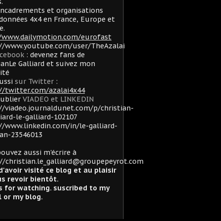
.
ncadrements et organisations
données 4x4 en France, Europe et
e.
//www.dailymotion.com/eurofast
://www.youtube.com/user/TheAzalai
acebook
: devenez fans de
ianLe Galliard et suivez mon
lité
ussi
sur Twitter
:
//twitter.com/azalai4x44
oublier
VIADEO et LINKEDIN
//viadeo.journaldunet.com/p/christian-
liard-le-galliard-102107
//www.linkedin.com/in/le-galliard-
ian-23546013
ouvez aussi m'écrire à
//christian.le_galliard@groupepeyrot.com
d'avoir visité ce blog et au plaisir
s revoir bientôt.
 for watching. suscribed to my
 or my blog.