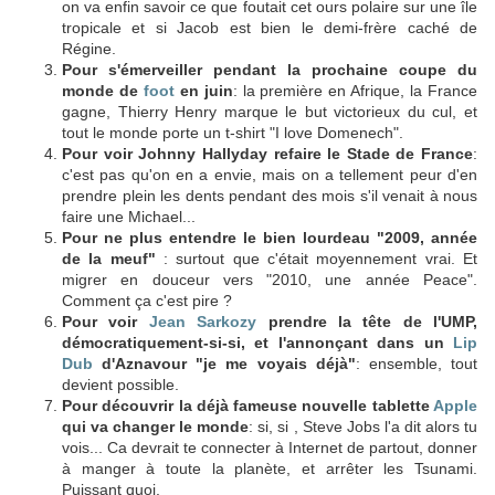
on va enfin savoir ce que foutait cet ours polaire sur une île
tropicale et si Jacob est bien le demi-frère caché de
Régine.
Pour s'émerveiller pendant la prochaine coupe du
monde de
foot
en juin
: la première en Afrique, la France
gagne, Thierry Henry marque le but victorieux du cul, et
tout le monde porte un t-shirt "I love Domenech".
Pour voir Johnny Hallyday refaire le Stade de France
:
c'est pas qu'on en a envie, mais on a tellement peur d'en
prendre plein les dents pendant des mois s'il venait à nous
faire une Michael...
Pour ne plus entendre le bien lourdeau "2009, année
de la meuf"
: surtout que c'était moyennement vrai. Et
migrer en douceur vers "2010, une année Peace".
Comment ça c'est pire ?
Pour voir
Jean Sarkozy
prendre la tête de l'UMP,
démocratiquement-si-si, et l'annonçant dans un
Lip
Dub
d'Aznavour "je me voyais déjà"
: ensemble, tout
devient possible.
Pour découvrir la déjà fameuse nouvelle tablette
Apple
qui va changer le monde
: si, si , Steve Jobs l'a dit alors tu
vois... Ca devrait te connecter à Internet de partout, donner
à manger à toute la planète, et arrêter les Tsunami.
Puissant quoi.