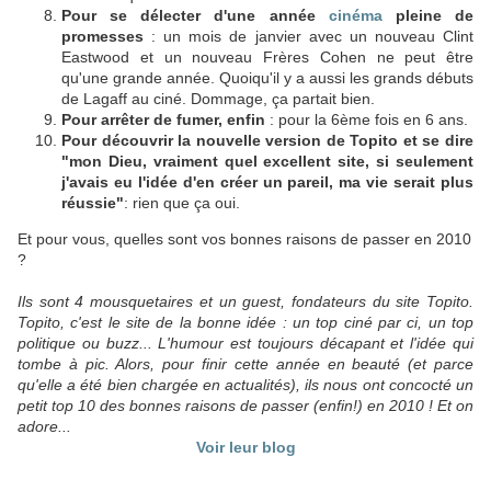
Pour se délecter d'une année
cinéma
pleine de
promesses
: un mois de janvier avec un nouveau Clint
Eastwood et un nouveau Frères Cohen ne peut être
qu'une grande année. Quoiqu'il y a aussi les grands débuts
de Lagaff au ciné. Dommage, ça partait bien.
Pour arrêter de fumer, enfin
: pour la 6ème fois en 6 ans.
Pour découvrir la nouvelle version de Topito et se dire
"mon Dieu, vraiment quel excellent site, si seulement
j'avais eu l'idée d'en créer un pareil, ma vie serait plus
réussie"
: rien que ça oui.
Et pour vous, quelles sont vos bonnes raisons de passer en 2010
?
Ils sont 4 mousquetaires et un guest, fondateurs du site Topito.
Topito, c'est le site de la bonne idée : un top ciné par ci, un top
politique ou buzz... L'humour est toujours décapant et l'idée qui
tombe à pic. Alors, pour finir cette année en beauté (et parce
qu'elle a été bien chargée en actualités), ils nous ont concocté un
petit top 10 des bonnes raisons de passer (enfin!) en 2010 ! Et on
adore...
Voir leur blog