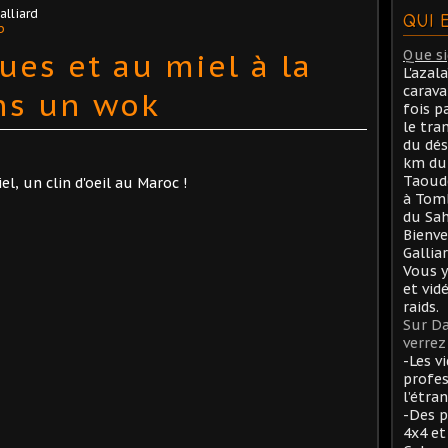
alliard
QUI 
b
ues et au miel à la
Que sig
L'azal
carav
ns un wok
fois p
le tra
du dés
km du 
Taoude
l, un clin d'oeil au Maroc !
à Tom
du Sah
Bienve
Gallia
Vous y
et vid
raids.
Sur Da
verrez 
-Les v
profes
l’étran
-Des p
4x4 et