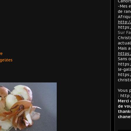
Cahors
-Mes e
de ran
Afriqu
http:
https
Sur F
Christ
actua
Mais a
ve
https:
Sans 
rgelées
https:
le-gal
https:
christ
Vous p
:
http:
Merci 
de vou
thanks
chanel