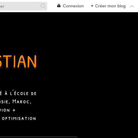
Connexion
+
Créer mon blog
STIAN
 à l'école de
isie, Maroc,
vion +
 optimisation