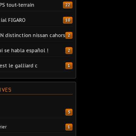
PS tout-terrain
22
ial FIGARO
10
N distinction nissan cahors
2
uí se habla español !
2
est le galliard c
1
IVES
5
rier
1