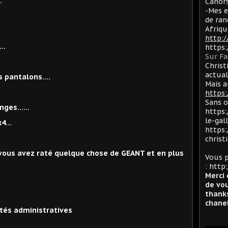
…
Cahors
-Mes e
de ran
Afriqu
http:
s…
https
Sur F
Christ
actua
es pantalons….
Mais a
https:
Sans 
nges..….
https:
le-gal
4x4…
https:
christ
…vous avez raté quelque chose de GEANT et en plus
Vous p
:
http:
Merci 
de vou
thanks
chanel
ités administratives