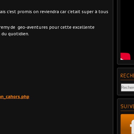
is c’est promis on reviendra car c’etait super à tous
 remy de geo-aventures pour cette excellente
 du quotidien.
RECH
an_cahors.php
SUIV