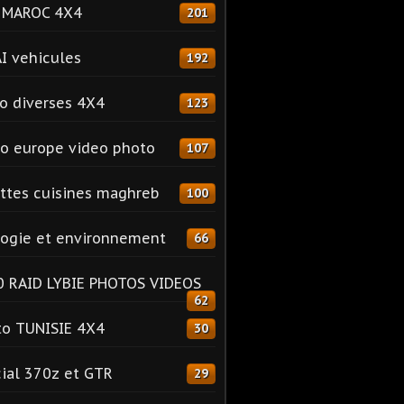
o MAROC 4X4
201
I vehicules
192
o diverses 4X4
123
o europe video photo
107
ttes cuisines maghreb
100
ogie et environnement
66
 RAID LYBIE PHOTOS VIDEOS
62
o TUNISIE 4X4
30
ial 370z et GTR
29