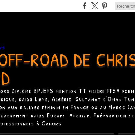
OFF-ROAD DE CHRI
RD
hors Diplômé BPJEPS mention TT filière FFSA formé
Afrique, raids Libye, Algérie, Sultanat d'Oman Tun
ion aux rallyes féminin en France ou au Maroc (a
ncadrement raids Europe, Afrique. Préparation et
rofessionnels à Cahors.