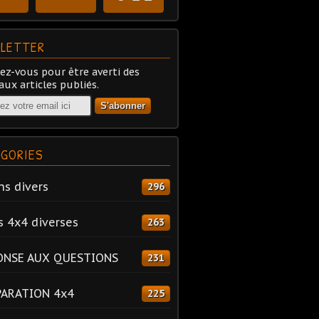
LETTER
z-vous pour être averti des
ux articles publiés.
GORIES
ns divers
296
s 4x4 diverses
263
ONSE AUX QUESTIONS
231
PARATION 4x4
225