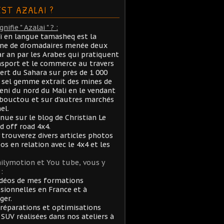
EST AZALAI ?
nifie " Azalai " ? :
aï en langue tamasheq est la
ane de dromadaires menée deux
ar an par les Arabes qui pratiquent
nsport et le commerce au travers
ert du Sahara sur près de 1 000
sel gemme extrait des mines de
ni du nord du Mali en le vendant
bouctou et sur d’autres marchés
el.
nue sur le blog de Christian Le
rd off road 4x4.
 trouverez divers articles photos
éos en relation avec le 4x4 et les
ilymotion et You tube, vous y
:
idéos de mes formations
sionnelles en France et à
ger.
réparations et optimisations
 SUV réalisées dans nos ateliers à