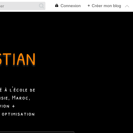
Connexion
+
Créer mon blog
STIAN
 à l'école de
isie, Maroc,
vion +
 optimisation