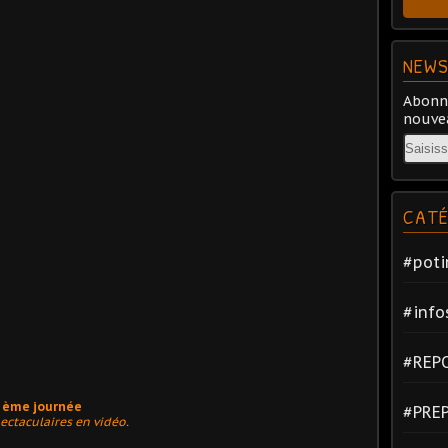
NEWS
Abonne
nouvea
Email
CATÉ
#poti
#info
#REP
6 ème journée
#PRE
ectaculaires en vidéo.