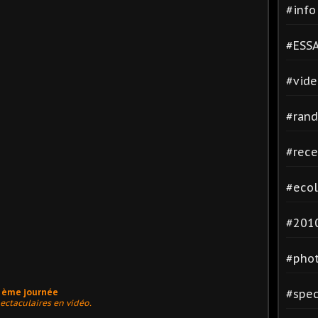
#inf
#ESSA
#vide
#rand
#rece
#ecol
#2010
#phot
#spec
6 ème journée
ectaculaires en vidéo.