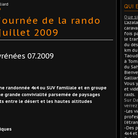
liard
QUI 
o
journée de la rando
Que sig
L'azal
carav
juillet 2009
fois p
le tra
du dés
km du 
yrénées 07.2009
Taoude
à Tom
du Sah
Bienve
Gallia
Vous y
une randonnée 4x4 ou SUV familiale et en groupe
et vid
raids.
ne grande convivialité parsemée de paysages
Sur Da
s entre le désert et les hautes altitudes
verrez 
-Les v
profes
l’étran
-Des p
iques
4x4 et