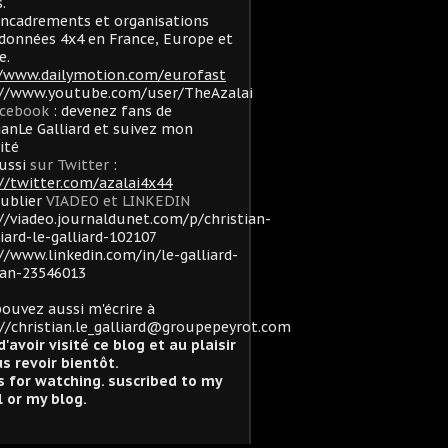
.
ncadrements et organisations
données 4x4 en France, Europe et
e.
//www.dailymotion.com/eurofast
://www.youtube.com/user/TheAzalai
acebook
: devenez fans de
ianLe Galliard et suivez mon
lité
ussi
sur Twitter
:
//twitter.com/azalai4x44
oublier
VIADEO et LINKEDIN
//viadeo.journaldunet.com/p/christian-
liard-le-galliard-102107
//www.linkedin.com/in/le-galliard-
ian-23546013
ouvez aussi m'écrire à
//christian.le_galliard@groupepeyrot.com
d'avoir visité ce blog et au plaisir
s revoir bientôt.
 for watching. suscribed to my
 or my blog.