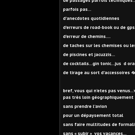
de passages parfois techniques
parfois pas…
d’anecdotes quotidiennes
d’erreurs de road-book ou de gp
d’erreur de chemins….
de taches sur les chemises ou l
de piscines et jacuzzis…
de cocktails…gin tonic…jus d ora
de tirage au sort d’accessoires 
bref, vous qui n’etes pas venus
pas très loin géographiquement
sans prendre l’avion
pour un dépaysement total
sans faire multitudes de formal
sans « subir » vos vacances…