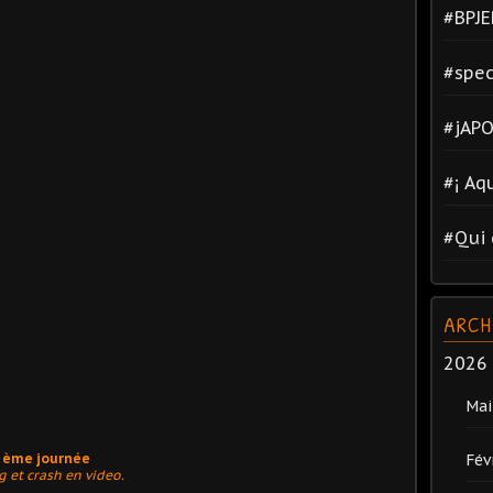
#BPJE
#spec
#jAPO
#¡ Aq
#Qui 
ARCH
2026
Mai
Fév
6 ème journée
 et crash en video.