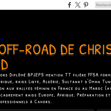
OFF-ROAD DE CHRI
RD
hors Diplômé BPJEPS mention TT filière FFSA formé
Afrique, raids Libye, Algérie, Sultanat d'Oman Tun
ion aux rallyes féminin en France ou au Maroc (a
ncadrement raids Europe, Afrique. Préparation et
rofessionnels à Cahors.