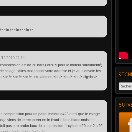
> <br /> <br /> <br />
/12/2010 21:14
e compression est de 20 bars ( et20.5 pour le moteur suralimenté)
urle calage, faites moi passer votre adresse et je vous envoie les
RECH
r<br /> <br /> <br /> amicalement<br /> <br /> <br /> clg<br />
SUIV
x de compression pour un patrol moteur a428 ainsi que le calage
as je viens de le recuperer en le tirant il fume blanc mais ne
doit pas etre bruler taux de compression 1 cylindre 20 bar 2 c 20
ce<br /> <br /> <br /> <br />