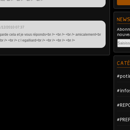
NEWS
/12/2010 07:37
Abonne
nouvea
egarde cela et je vous réponds<br /> <br /> <br /> amicalement<br
br /> <br /> c l egalliard<br /> <br /> <br /> <br />
Email
CATÉ
#poti
#info
#REP
#PRE