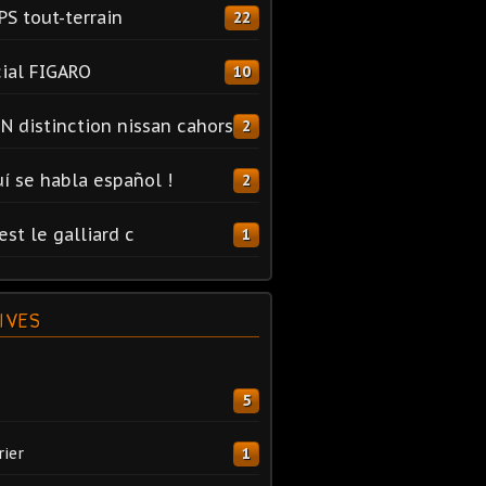
PS tout-terrain
22
ial FIGARO
10
N distinction nissan cahors
2
uí se habla español !
2
est le galliard c
1
IVES
5
rier
1