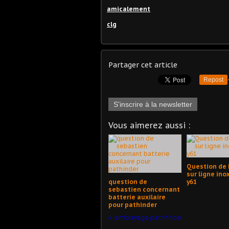
amicalement
clg
Partager cet article
Repost
S'inscrire à la newsletter
Vous aimerez aussi :
Question de 
sur ligne ino
question de
y61
sebastien concernant
batterie auxilaire
pour pathinder
embrayage pathfinder