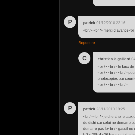
P
patrick
01/12/2010 22:16
<br /> <br /> merci d avance<br /
Répondre
C
christian le galliard
04
<br /> <br /> le taux d
<br /> <br /> <br /> po
photocopies par courrie
<br /> <br /> <br />
P
patrick
28/11/2010 19:25
<br /> <br /> je cherche le tau
de distri car celui ne demarre p
demarre pas le<br /> gasoil ne 
b 3 c 20b 4 c26 bar merci d avan