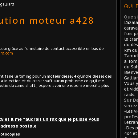
 galliard
QUI 
bution moteur a428
Que sig
L'azal
carav
fois p
le tra
du dés
eur grâce au formulaire de contact accessible en bas de
km du 
ard.com
Taoude
à Tom
du Sah
Bienve
t faire le timing pour un moteur diesel 4 cylindre diesel des
Gallia
a injection et du crank shaft aucun probleme ce qu,il me
Vous y
oulie du came shaft.j,espere avoir une reponse merci! a plus
et vid
raids.
Sur Da
verrez 
-Les v
profes
8 et il me faudrait un fax que je puisse vous
l’étran
 adresse postale
-Des p
4x4 et
photocopies