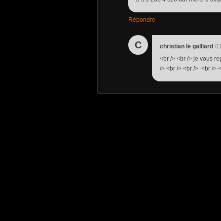
Répondre
C
christian le galliard
01
<br /> <br /> je vous r
/> <br /> <br /> <br /> <