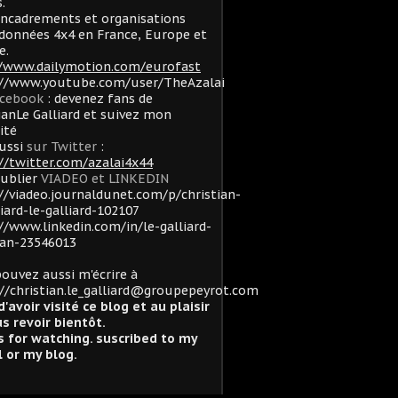
.
ncadrements et organisations
données 4x4 en France, Europe et
e.
//www.dailymotion.com/eurofast
://www.youtube.com/user/TheAzalai
acebook
: devenez fans de
ianLe Galliard et suivez mon
lité
ussi
sur Twitter
:
//twitter.com/azalai4x44
oublier
VIADEO et LINKEDIN
//viadeo.journaldunet.com/p/christian-
liard-le-galliard-102107
//www.linkedin.com/in/le-galliard-
ian-23546013
ouvez aussi m'écrire à
//christian.le_galliard@groupepeyrot.com
d'avoir visité ce blog et au plaisir
s revoir bientôt.
 for watching. suscribed to my
 or my blog.