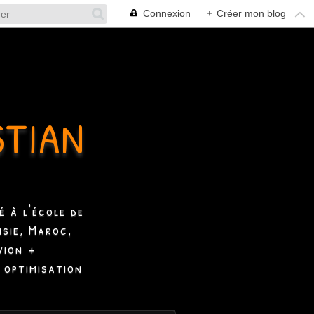
Connexion
+
Créer mon blog
STIAN
 à l'école de
isie, Maroc,
vion +
 optimisation