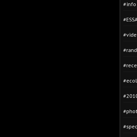
#inf
#ESSA
#vide
#rand
#rece
#ecol
#2010
#phot
#spec