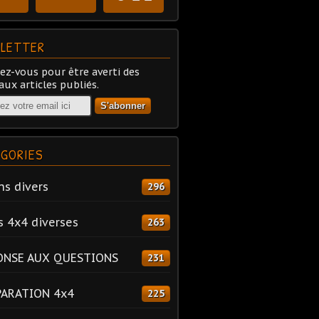
LETTER
z-vous pour être averti des
ux articles publiés.
GORIES
ns divers
296
s 4x4 diverses
263
ONSE AUX QUESTIONS
231
PARATION 4x4
225