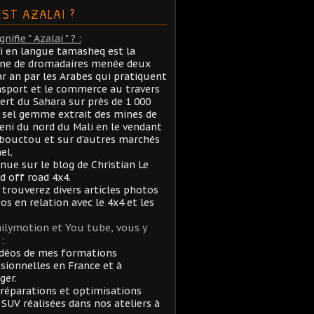
EST AZALAI ?
nifie " Azalai " ? :
aï en langue tamasheq est la
ane de dromadaires menée deux
ar an par les Arabes qui pratiquent
nsport et le commerce au travers
ert du Sahara sur près de 1 000
sel gemme extrait des mines de
ni du nord du Mali en le vendant
bouctou et sur d’autres marchés
el.
nue sur le blog de Christian Le
rd off road 4x4.
 trouverez divers articles photos
éos en relation avec le 4x4 et les
ilymotion et You tube, vous y
:
idéos de mes formations
sionnelles en France et à
ger.
réparations et optimisations
 SUV réalisées dans nos ateliers à