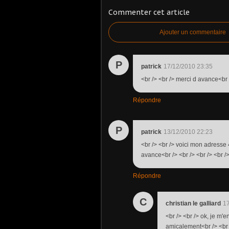
Commenter cet article
Ajouter un commentaire
P
patrick
17/12/2010 23:35
<br /> <br /> merci d avance<br /
Répondre
P
patrick
13/12/2010 22:23
<br /> <br /> voici mon adresse
avance<br /> <br /> <br /> <br /
Répondre
C
christian le galliard
17
<br /> <br /> ok, je m'
amicalement<br /> <br /