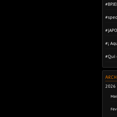
#BPJE
#spec
#jAPO
#¡ Aq
#Qui 
ARCH
2026
Mai
Fév