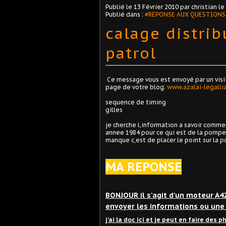
Publié le
13 Février 2010
par christian le
Publié dans :
#REPONSE AUX QUESTIONS
calage distri
patrol
Ce message vous est envoyé par un visit
page de votre blog:
www.azalai-legalli
sequence de timing
gilles
je cherche l,information a savoir commen
annee 1984 pour ce qui est de la pompe 
manque c,est de placer le point sur la p
MA REPONSE
BONJOUR il s'agit d'un moteur A42
envoyer les informations ou une
j'ai la doc ici et je peut en faire des 