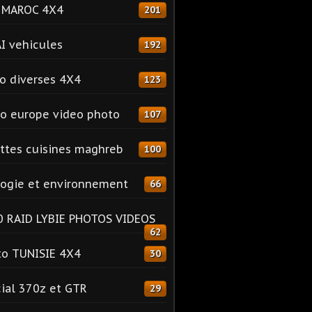
o MAROC 4X4
201
I vehicules
192
o diverses 4X4
123
o europe video photo
107
ttes cuisines maghreb
100
ogie et environnement
66
 RAID LYBIE PHOTOS VIDEOS
62
o TUNISIE 4X4
30
ial 370z et GTR
29