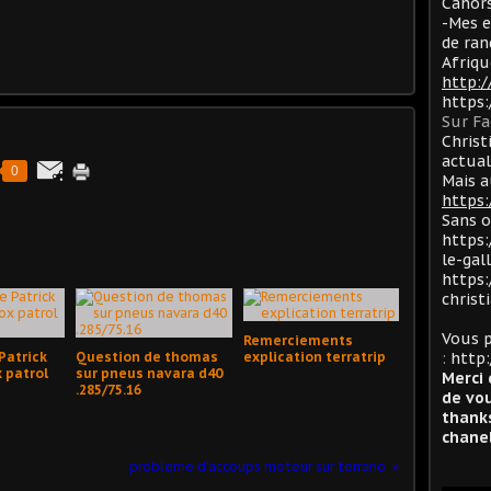
Cahors
-Mes e
de ran
Afriqu
http:
https
Sur F
Christ
actua
0
Mais a
https:
Sans 
https:
le-gal
https:
christ
Vous p
Remerciements
Patrick
Question de thomas
explication terratrip
:
http:
x patrol
sur pneus navara d40
Merci 
.285/75.16
de vou
thanks
chanel
probleme d'accoups moteur sur terrano