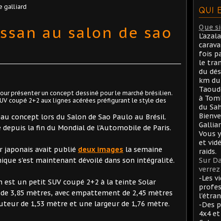
e galliard
QUI 
issan au salon de sao
Que sig
L'azal
carav
fois p
le tra
du dés
km du 
Taoude
pour présenter un concept dessiné pour le marché brésilien.
à Tom
 SUV coupé 2+2 aux lignes acérées préfigurant le style des
du Sah
Bienve
eau concept lors du Salon de Sao Paulo au Brésil.
Gallia
depuis la fin du Mondial de l'Automobile de Paris.
Vous y
et vid
r japonais avait publié
deux images
la semaine
raids.
nique s'est maintenant dévoilé dans son intégralité.
Sur Da
verrez 
-Les v
 est un petit SUV coupé 2+2 à la teinte Solar
profes
r de 3,85 mètres, avec empattement de 2,45 mètres
l’étran
uteur de 1,53 mètre et une largeur de 1,76 mètre.
-Des p
4x4 et