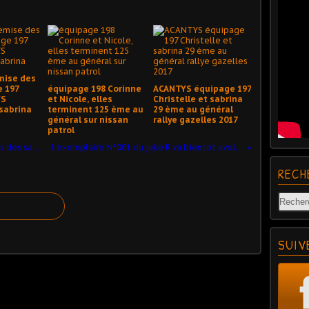
mise des
e 197
équipage 198 Corinne
ACANTYS équipage 197
YS
et Nicole, elles
Christelle et sabrina
 sabrina
terminent 125 ème au
29 ème au général
général sur nissan
rallye gazelles 2017
patrol
résumé videos 8 etapes trophée roses des sables Maroc 2012
l exemplaire N°001 du juke R va bientot avoir son 1er client
RECH
SUIV