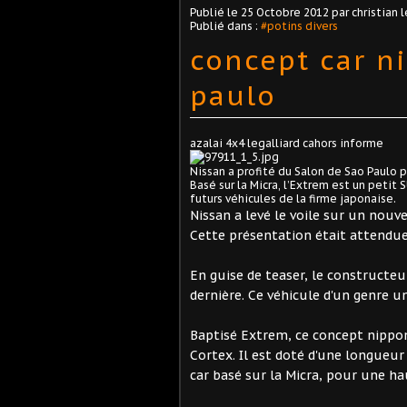
Publié le
25 Octobre 2012
par christian l
Publié dans :
#potins divers
concept car n
paulo
azalai 4x4 legalliard cahors informe
Nissan a profité du Salon de Sao Paulo 
Basé sur la Micra, l’Extrem est un petit
futurs véhicules de la firme japonaise.
Nissan a levé le voile sur un nouv
Cette présentation était attendue 
En guise de teaser, le constructeu
dernière. Ce véhicule d'un genre u
Baptisé Extrem, ce concept nippon
Cortex. Il est doté d'une longueu
car basé sur la Micra, pour une ha