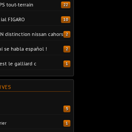
PS tout-terrain
22
ial FIGARO
10
N distinction nissan cahors
2
uí se habla español !
2
est le galliard c
1
IVES
5
rier
1