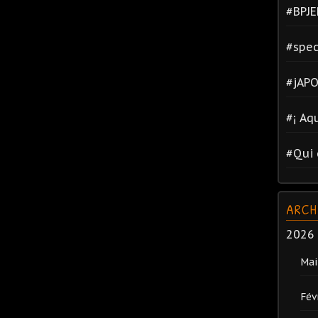
#BPJE
#spec
#jAPO
#¡ Aq
#Qui 
ARCH
2026
Mai
Fév