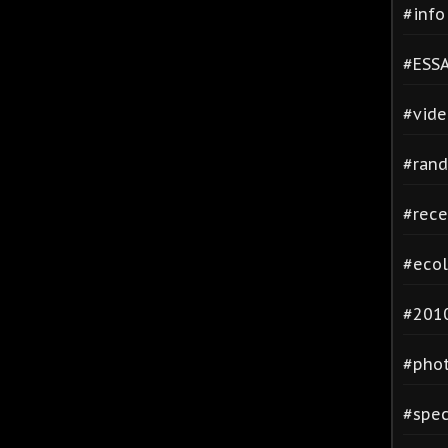
#inf
#ESSA
#vide
#rand
#rece
#ecol
#2010
#phot
#spec