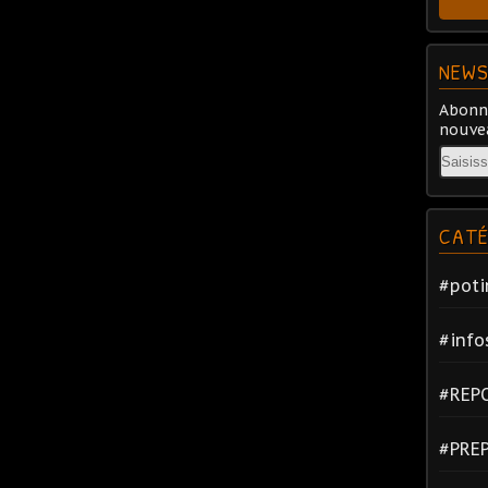
NEWS
Abonne
nouvea
Email
CATÉ
#poti
#info
#REP
#PRE