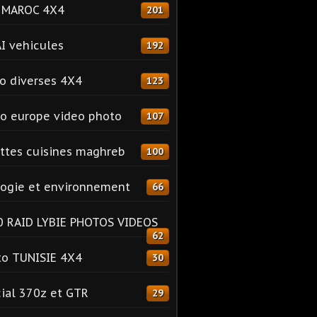
o MAROC 4X4
201
I vehicules
192
o diverses 4X4
123
o europe video photo
107
ttes cuisines maghreb
100
ogie et environnement
66
 RAID LYBIE PHOTOS VIDEOS
62
o TUNISIE 4X4
30
ial 370z et GTR
29