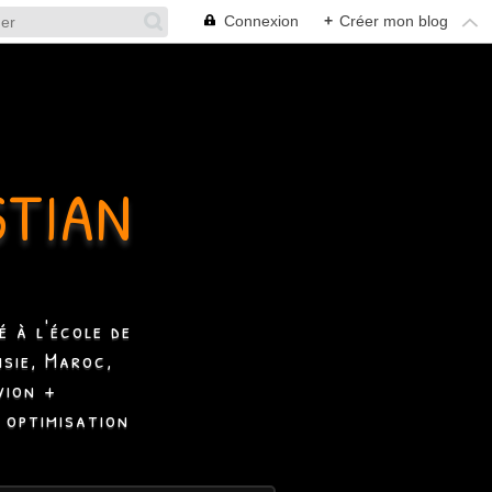
Connexion
+
Créer mon blog
STIAN
 à l'école de
isie, Maroc,
vion +
 optimisation