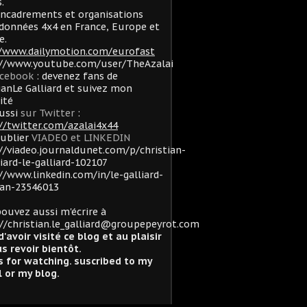
.
ncadrements et organisations
données 4x4 en France, Europe et
e.
//www.dailymotion.com/eurofast
://www.youtube.com/user/TheAzalai
acebook
: devenez fans de
ianLe Galliard et suivez mon
lité
ussi
sur Twitter
:
//twitter.com/azalai4x44
oublier
VIADEO et LINKEDIN
//viadeo.journaldunet.com/p/christian-
liard-le-galliard-102107
//www.linkedin.com/in/le-galliard-
ian-23546013
ouvez aussi m'écrire à
//christian.le_galliard@groupepeyrot.com
d'avoir visité ce blog et au plaisir
s revoir bientôt.
 for watching. suscribed to my
 or my blog.