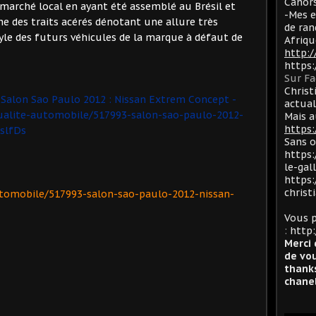
Cahors
 marché local en ayant été assemblé au Brésil et
-Mes e
che des traits acérés dénotant une allure très
de ran
style des futurs véhicules de la marque à défaut de
Afriqu
http:
https
Sur F
Christ
:
Salon Sao Paulo 2012 : Nissan Extrem Concept -
actua
ualite-automobile/517993-salon-sao-paulo-2012-
Mais a
https:
slfDs
Sans 
https:
le-gal
https:
christ
utomobile/517993-salon-sao-paulo-2012-nissan-
Vous p
:
http:
Merci 
de vou
thanks
chanel