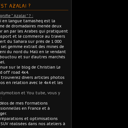
EST AZALAI ?
nifie " Azalai " ? :
aï en langue tamasheq est la
ane de dromadaires menée deux
ar an par les Arabes qui pratiquent
nsport et le commerce au travers
ert du Sahara sur près de 1 000
sel gemme extrait des mines de
ni du nord du Mali en le vendant
bouctou et sur d’autres marchés
el.
nue sur le blog de Christian Le
rd off road 4x4.
 trouverez divers articles photos
éos en relation avec le 4x4 et les
ilymotion et You tube, vous y
:
idéos de mes formations
sionnelles en France et à
ger.
réparations et optimisations
 SUV réalisées dans nos ateliers à