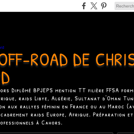
OFF-ROAD DE CHRI
RD
hors Diplômé BPJEPS mention TT filière FFSA formé
Afrique, raids Libye, Algérie, Sultanat d'Oman Tun
ion aux rallyes féminin en France ou au Maroc (a
ncadrement raids Europe, Afrique. Préparation et
rofessionnels à Cahors.