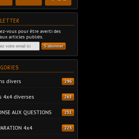
LETTER
z-vous pour être averti des
ux articles publiés.
GORIES
ns divers
296
s 4x4 diverses
263
ONSE AUX QUESTIONS
231
PARATION 4x4
225