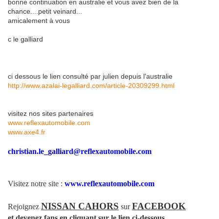
bonne continuation en australie et vous avez bien de la
chance....petit veinard...
amicalement à vous
c le galliard
ci dessous le lien consulté par julien depuis l'australie
http://www.azalai-legalliard.com/article-20309299.html
visitez nos sites partenaires
www.reflexautomobile.com
www.axe4.fr
christian.le_galliard@reflexautomobile.com
Visitez notre site :
www.reflexautomobile.com
NISSAN CAHORS
FACEBOOK
Rejoignez
sur
et devenez fans en cliquant sur le lien ci-dessous