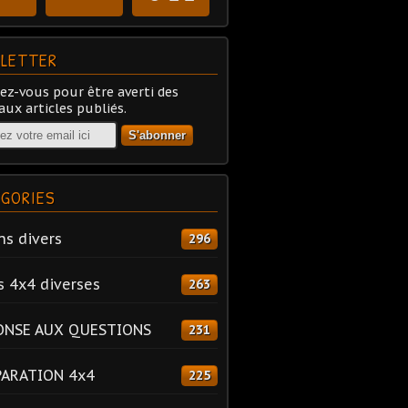
LETTER
z-vous pour être averti des
ux articles publiés.
GORIES
ns divers
296
s 4x4 diverses
263
ONSE AUX QUESTIONS
231
PARATION 4x4
225