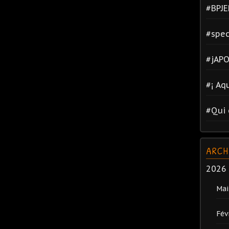
#BPJE
#spec
#jAPO
#¡ Aq
#Qui 
ARCH
2026
Mai
Fév