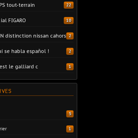
PS tout-terrain
22
ial FIGARO
10
N distinction nissan cahors
2
uí se habla español !
2
est le galliard c
1
IVES
5
rier
1