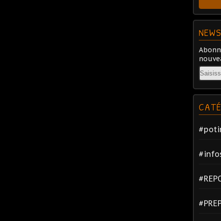
NEWS
Abonne
nouvea
Email
CATÉ
#poti
#info
#REP
#PRE