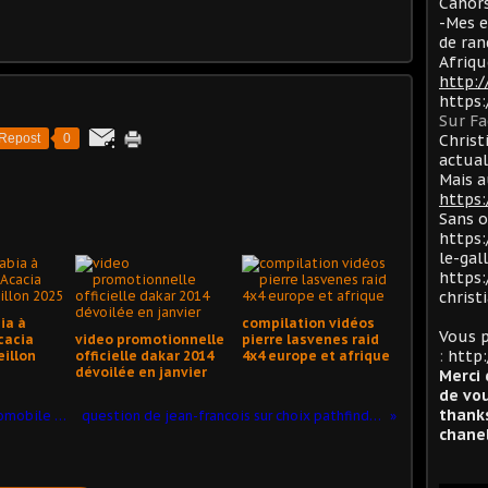
Cahors
-Mes e
de ran
Afriqu
http:
https
Sur F
Repost
0
Christ
actua
Mais a
https:
Sans 
https:
le-gal
https:
christ
ia à
compilation vidéos
Vous p
cacia
video promotionnelle
pierre lasvenes raid
:
http:
eillon
officielle dakar 2014
4x4 europe et afrique
dévoilée en janvier
Merci 
de vou
thanks
le groupe laudis expose au salon automobile de toulouse
question de jean-francois sur choix pathfinder ou patrol
chanel