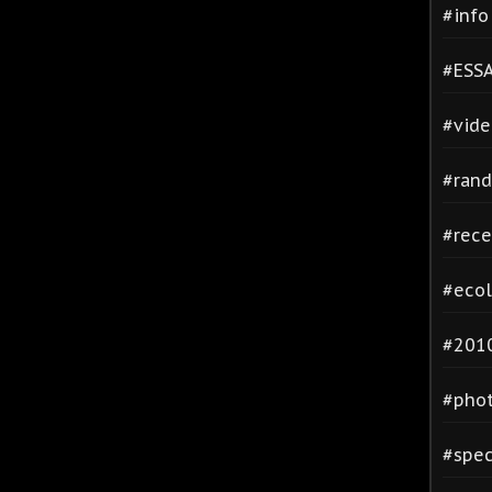
#inf
#ESSA
#vide
#rand
#rece
#ecol
#2010
#phot
#spec