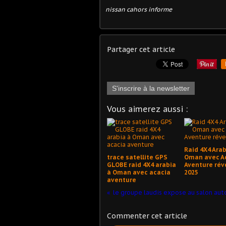
nissan cahors informe
Partager cet article
S'inscrire à la newsletter
Vous aimerez aussi :
Raid 4X4 Arab
trace satellite GPS
Oman avec A
GLOBE raid 4X4 arabia
Aventure rév
à Oman avec acacia
2025
aventure
Commenter cet article