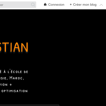
Connexion
+
Créer mon blog
STIAN
 à l'école de
isie, Maroc,
vion +
 optimisation