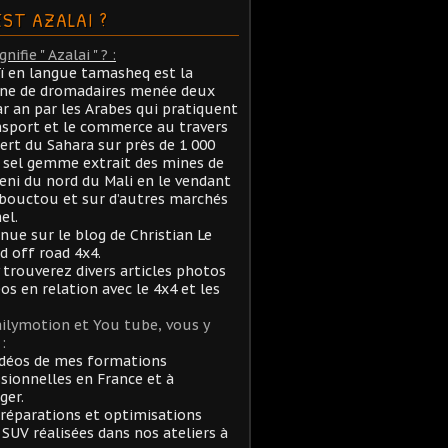
EST AZALAI ?
nifie " Azalai " ? :
aï en langue tamasheq est la
ane de dromadaires menée deux
ar an par les Arabes qui pratiquent
nsport et le commerce au travers
ert du Sahara sur près de 1 000
sel gemme extrait des mines de
ni du nord du Mali en le vendant
bouctou et sur d’autres marchés
el.
nue sur le blog de Christian Le
rd off road 4x4.
 trouverez divers articles photos
éos en relation avec le 4x4 et les
ilymotion et You tube, vous y
:
idéos de mes formations
sionnelles en France et à
ger.
réparations et optimisations
 SUV réalisées dans nos ateliers à