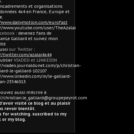
.
ncadrements et organisations
données 4x4 en France, Europe et
e.
//www.dailymotion.com/eurofast
://www.youtube.com/user/TheAzalai
acebook
: devenez fans de
ianLe Galliard et suivez mon
lité
ussi
sur Twitter
:
//twitter.com/azalai4x44
oublier
VIADEO et LINKEDIN
//viadeo.journaldunet.com/p/christian-
liard-le-galliard-102107
//www.linkedin.com/in/le-galliard-
ian-23546013
ouvez aussi m'écrire à
//christian.le_galliard@groupepeyrot.com
d'avoir visité ce blog et au plaisir
s revoir bientôt.
 for watching. suscribed to my
 or my blog.