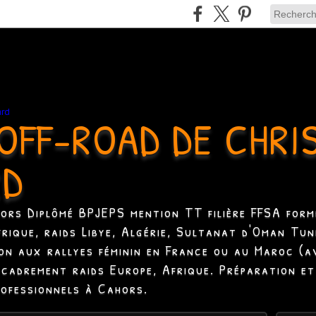
OFF-ROAD DE CHRI
RD
hors Diplômé BPJEPS mention TT filière FFSA formé
Afrique, raids Libye, Algérie, Sultanat d'Oman Tun
ion aux rallyes féminin en France ou au Maroc (a
ncadrement raids Europe, Afrique. Préparation et
rofessionnels à Cahors.