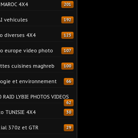
o MAROC 4X4
201
I vehicules
192
o diverses 4X4
123
o europe video photo
107
ttes cuisines maghreb
100
ogie et environnement
66
 RAID LYBIE PHOTOS VIDEOS
62
o TUNISIE 4X4
30
ial 370z et GTR
29