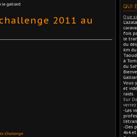
 le galliard
QUI 
 challenge 2011 au
Que sig
L'azal
carav
fois p
le tra
du dés
km du 
Taoude
à Tom
du Sah
Bienve
Gallia
Vous y
et vid
raids.
Sur Da
verrez 
-Les v
profes
l’étran
-Des p
4x4 et
ts-Challenge