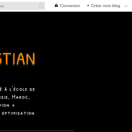
Connexion
+
Créer mon blog
STIAN
 à l'école de
isie, Maroc,
vion +
 optimisation