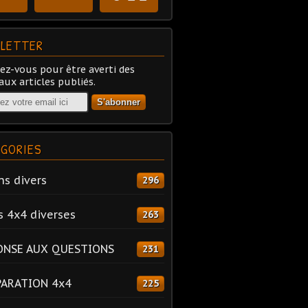
LETTER
z-vous pour être averti des
ux articles publiés.
GORIES
ns divers
296
s 4x4 diverses
263
ONSE AUX QUESTIONS
231
PARATION 4x4
225