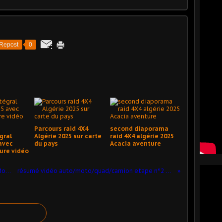
Repost
0
Parcours raid 4X4
second diaporama
gral
Algérie 2025 sur carte
raid 4X4 algérie 2025
avec
du pays
Acacia aventure
ure vidéo
dakar 2013, buggy optimus team de Montauban
résumé vidéo auto/moto/quad/camion etape n°2 Dakar 2013