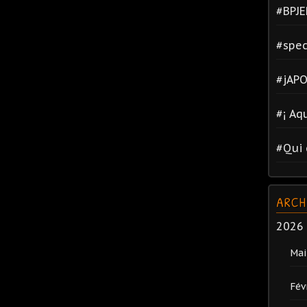
#BPJE
#spec
#jAPO
#¡ Aq
#Qui 
ARCH
2026
Mai
Fév