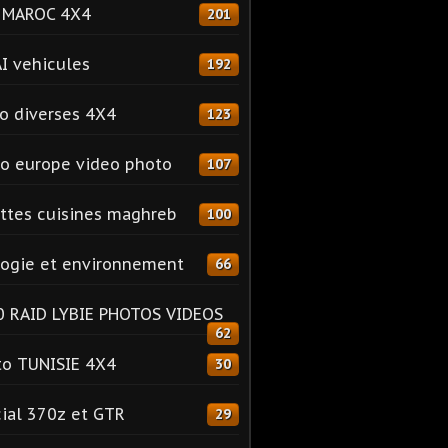
o MAROC 4X4
201
I vehicules
192
o diverses 4X4
123
o europe video photo
107
ttes cuisines maghreb
100
ogie et environnement
66
 RAID LYBIE PHOTOS VIDEOS
62
o TUNISIE 4X4
30
ial 370z et GTR
29