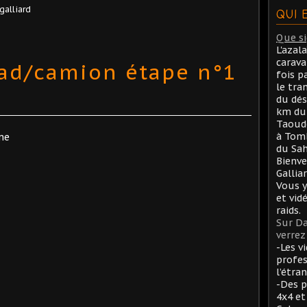
 galliard
QUI 
Que sig
L'azal
carav
ad/camion étape n°1
fois p
le tra
du dés
km du 
Taoude
à Tom
rme
du Sah
Bienve
Gallia
Vous y
et vid
raids.
Sur Da
verrez 
-Les v
profes
l’étran
-Des p
4x4 et