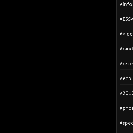
#inf
#ESSA
#vide
#rand
#rece
#ecol
#2010
#phot
#spec