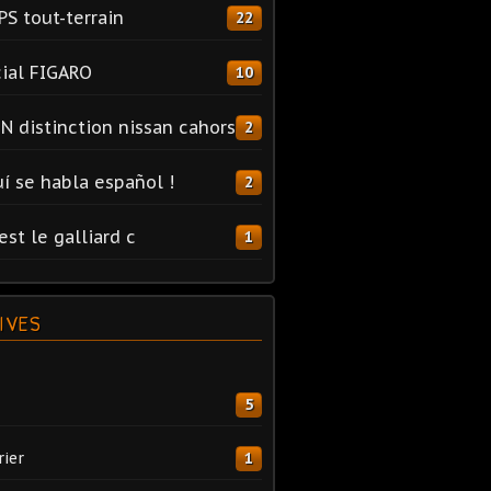
PS tout-terrain
22
ial FIGARO
10
N distinction nissan cahors
2
uí se habla español !
2
est le galliard c
1
IVES
5
rier
1