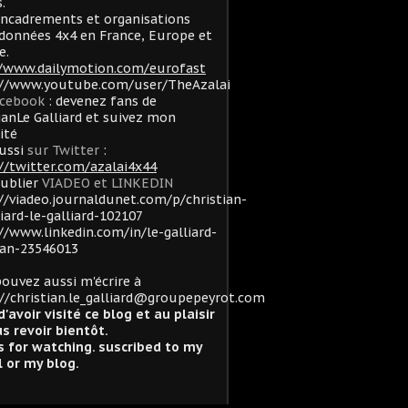
.
ncadrements et organisations
données 4x4 en France, Europe et
e.
//www.dailymotion.com/eurofast
://www.youtube.com/user/TheAzalai
acebook
: devenez fans de
ianLe Galliard et suivez mon
lité
ussi
sur Twitter
:
//twitter.com/azalai4x44
oublier
VIADEO et LINKEDIN
//viadeo.journaldunet.com/p/christian-
liard-le-galliard-102107
//www.linkedin.com/in/le-galliard-
ian-23546013
ouvez aussi m'écrire à
//christian.le_galliard@groupepeyrot.com
d'avoir visité ce blog et au plaisir
s revoir bientôt.
 for watching. suscribed to my
 or my blog.