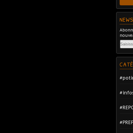
NEWS
Abonne
nouvea
Email
CATÉ
#poti
#info
#REP
#PRE