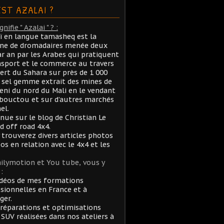
EST AZALAI ?
nifie " Azalai " ? :
aï en langue tamasheq est la
ane de dromadaires menée deux
ar an par les Arabes qui pratiquent
nsport et le commerce au travers
ert du Sahara sur près de 1 000
sel gemme extrait des mines de
ni du nord du Mali en le vendant
bouctou et sur d’autres marchés
el.
nue sur le blog de Christian Le
rd off road 4x4.
 trouverez divers articles photos
éos en relation avec le 4x4 et les
ilymotion et You tube, vous y
:
idéos de mes formations
sionnelles en France et à
ger.
réparations et optimisations
 SUV réalisées dans nos ateliers à