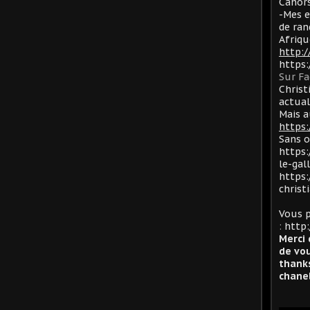
Cahors
-Mes e
de ran
Afriqu
http:
https
Sur F
Christ
actua
Mais a
https:
Sans 
https:
le-gal
https:
christ
Vous p
:
http:
Merci 
de vou
thanks
chanel