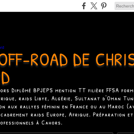
OFF-ROAD DE CHRI
RD
hors Diplômé BPJEPS mention TT filière FFSA formé
Afrique, raids Libye, Algérie, Sultanat d'Oman Tun
ion aux rallyes féminin en France ou au Maroc (a
ncadrement raids Europe, Afrique. Préparation et
rofessionnels à Cahors.